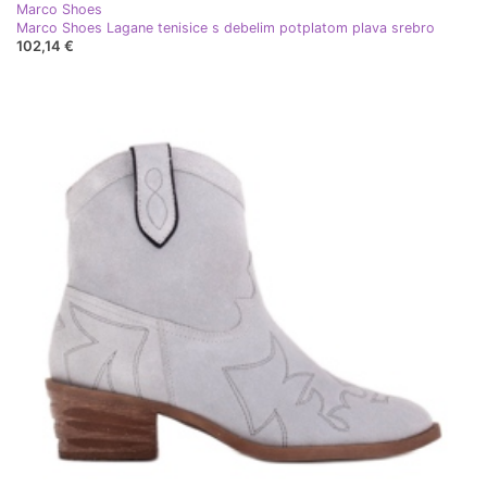
Marco Shoes
Marco Shoes Lagane tenisice s debelim potplatom plava srebro
102,14 €