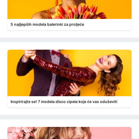
5 najljepših modela balerinki za proljeće
Inspirirajte se! 7 modela disco cipela koje će vas oduševiti