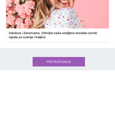
Udobne i ženstvene. Otkrijte naše omiljene modele ravnih
cipela za suknje i haljine
PRETRAŽIVANJE