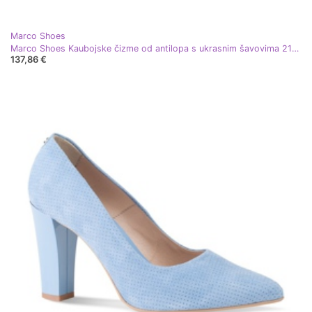
Marco Shoes
Marco Shoes Kaubojske čizme od antilopa s ukrasnim šavovima 2188B-1281-045-1 plava siva
137,86 €