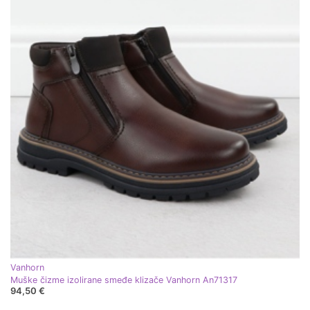
Vanhorn
Muške čizme izolirane smeđe klizače Vanhorn An71317
94,50 €