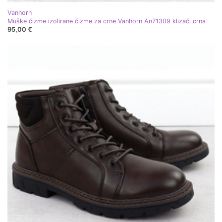
Vanhorn
Muške čizme izolirane čizme za crne Vanhorn An71309 klizači crna
95,00 €