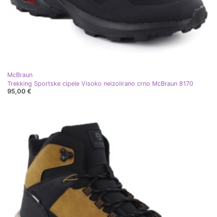
McBraun
Trekking Sportske cipele Visoko neizolirano crno McBraun 8170
95,00 €