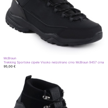
McBraun
Trekking Sportske cipele Visoko neizolirano crno McBraun 9457 crna
95,00 €