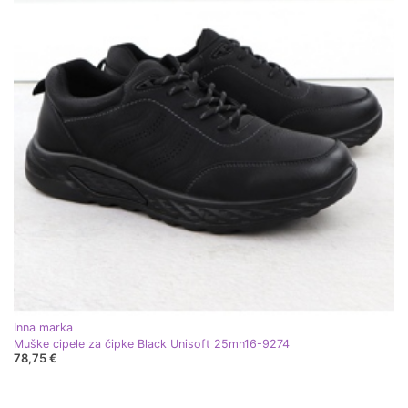
Inna marka
Muške cipele za čipke Black Unisoft 25mn16-9274
78,75 €