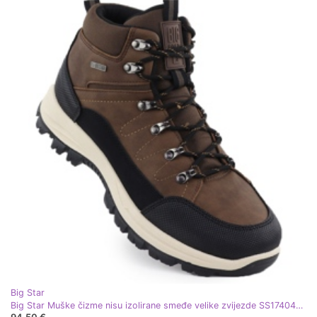
Big Star
Big Star Muške čizme nisu izolirane smeđe velike zvijezde SS174049 smeđa
94,50 €