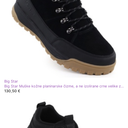
Big Star
Big Star Muške kožne planinarske čizme, a ne izolirane crne velike zvijezde SS174265
130,50 €