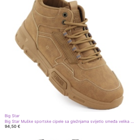
Big Star
Big Star Muške sportske cipele sa gležnjama svijetlo smeđa velika zvijezda SS174281
94,50 €