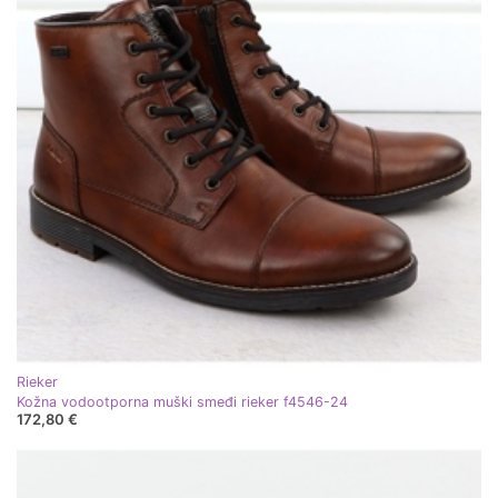
Rieker
Kožna vodootporna muški smeđi rieker f4546-24
172,80 €