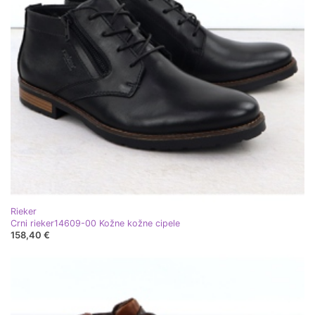
Rieker
Crni rieker14609-00 Kožne kožne cipele
158,40 €