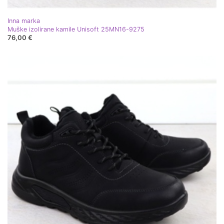
Inna marka
Muške izolirane kamile Unisoft 25MN16-9275
76,00 €