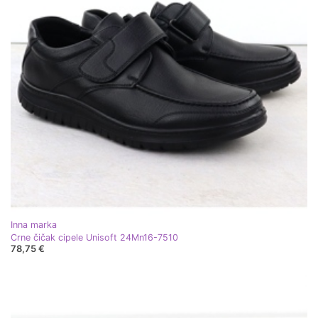
Inna marka
Crne čičak cipele Unisoft 24Mn16-7510
78,75 €