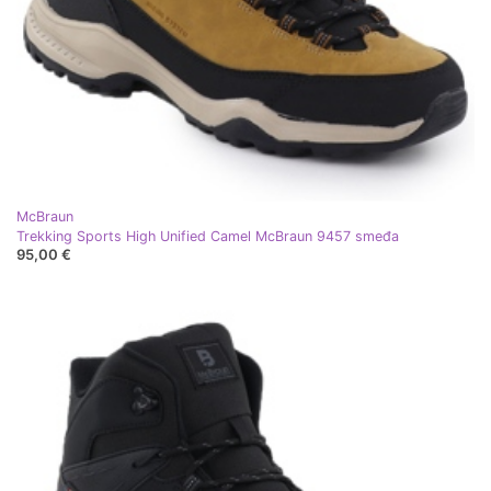
McBraun
Trekking Sports High Unified Camel McBraun 9457 smeđa
95,00 €