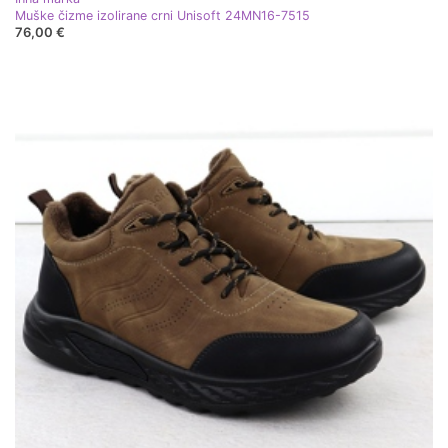
Muške čizme izolirane crni Unisoft 24MN16-7515
76,00 €