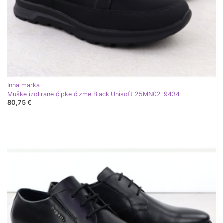
Inna marka
Muške izolirane čipke čizme Black Unisoft 25MN02-9434
80,75 €