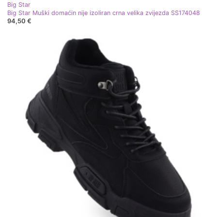
Big Star
Big Star Muški domaćin nije izoliran crna velika zvijezda SS174048
94,50 €