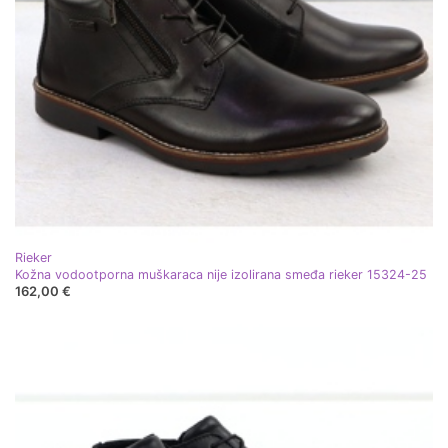
Rieker
Kožna vodootporna muškaraca nije izolirana smeđa rieker 15324-25
162,00 €