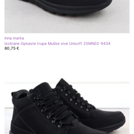
Inna marka
Izolirane čipkaste trupe Muške sive Unisoft 25MN02-9434
80,75 €