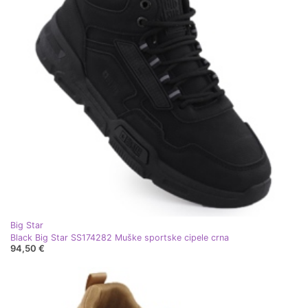
Big Star
Black Big Star SS174282 Muške sportske cipele crna
94,50 €