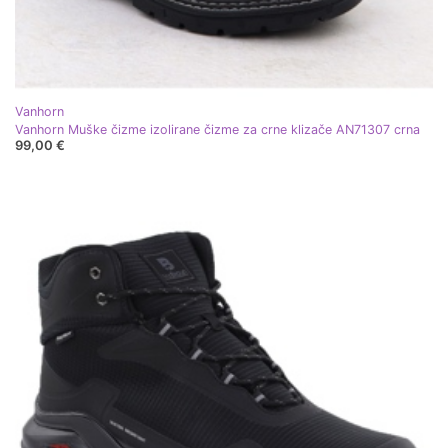
Vanhorn
Vanhorn Muške čizme izolirane čizme za crne klizače AN71307 crna
99,00 €