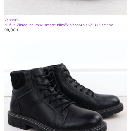
Vanhorn
Muške čizme izolirane smeđe klizače Vanhorn an71307 smeđa
99,00 €