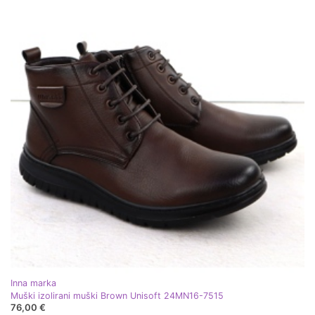
Inna marka
Muški izolirani muški Brown Unisoft 24MN16-7515
76,00 €