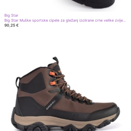
Big Star
Big Star Muške sportske cipele za gležanj izolirane crne velike zvijezde OO174582
90,25 €