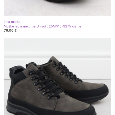
Inna marka
Muške izolirane crne Unisoft 25MN16-9275 čizme
76,00 €