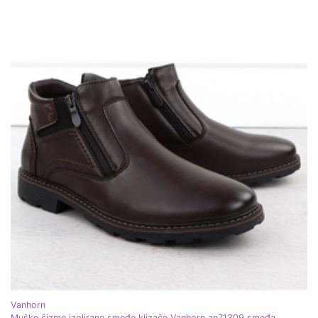
Vanhorn
Muške čizme izolirane smeđe klizače Vanhorn an71309 smeđa