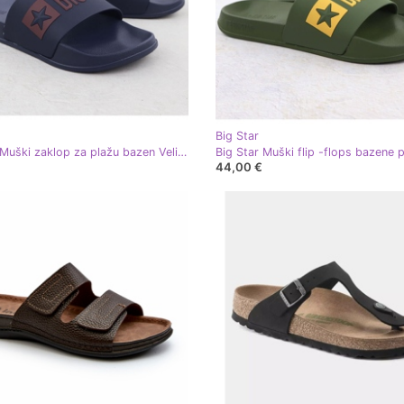
Big Star
Big Star Muški zaklop za plažu bazen Velika zvijezda SS174361
44,00 €