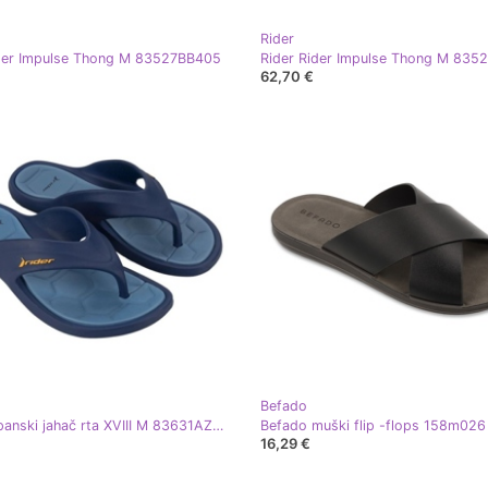
Rider
ider Impulse Thong M 83527BB405
62,70 €
Befado
Rider Japanski jahač rta XVIII M 83631AZ148
16,29 €