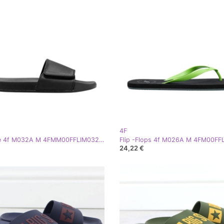
4F
Zaklopke 4f M032A M 4FMM00FFLIM032A 20S crna
24,22 €