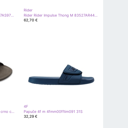
Rider
Rider Rider Impulse Thong M 83527AS979 smeđa
Rider Rider Impulse Thong M 83527AR447 crna
62,70 €
4F
Befado muški flip -flops 158m026 crno crna
Papuče 4f m 4fmm00fflim091 31S
32,29 €