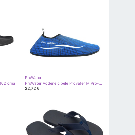
ProWater
4862 crna
ProWater Vodene cipele Provater M Pro-22-34-016M plava
22,72 €