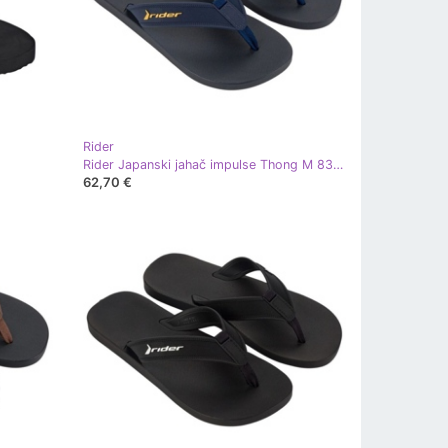
Rider
Rider Japanski jahač impulse Thong M 83527AR452
62,70 €