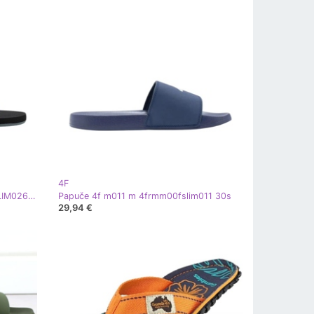
4F
Flip -Flops 4f M026A M 4FM00FFLIM026A 72S
Papuče 4f m011 m 4frmm00fslim011 30s
29,94 €