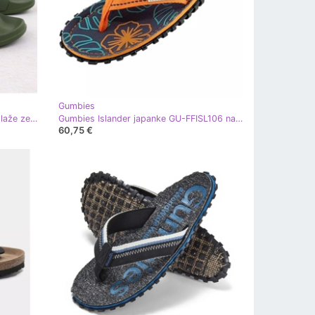
Gumbies
Big Star Muški flip -flops bazene plaže zelena velika zvijezda ss174360
Gumbies Islander japanke GU-FFISL106 narančasta
60,75 €