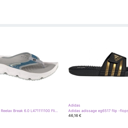
Adidas
Salomon Reelax Break 6.0 L471111100 Flip -flops plava
Adidas adissage eg6517 flip -flop
46,16 €