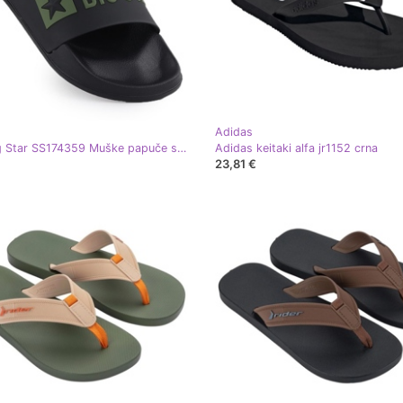
Adidas
Black Big Star SS174359 Muške papuče s crnom plažom crna
Adidas keitaki alfa jr1152 crna
23,81 €