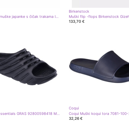
Birkenstock
Udobne muške japanke s čičak trakama Inblu GV00002I tamno smeđa
133,70 €
Coqui
Martes Essentials GRAS 92800598418 Muški flip flops crna
32,26 €