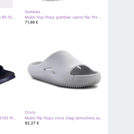
Gumbies
Muški flip -flops Birkenstock Gizeh BS 1020380 crna
Muški flop-flops gumbies cairns flip-flts unisex gu-ffcai023 crna
71,99 €
Crocs
Coqui Muški koqui tora 7081-100-2100 flip-flops plava
Muški flip-flops crocs blagi atmosfera za oporavak u 208392-1ft siva
82,27 €