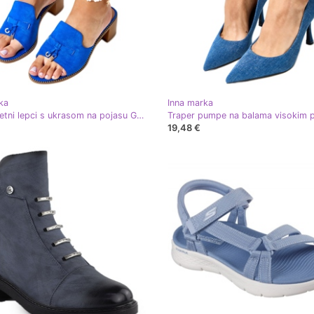
ka
Inna marka
Plavi okretni lepci s ukrasom na pojasu Garien plava
19,48 €