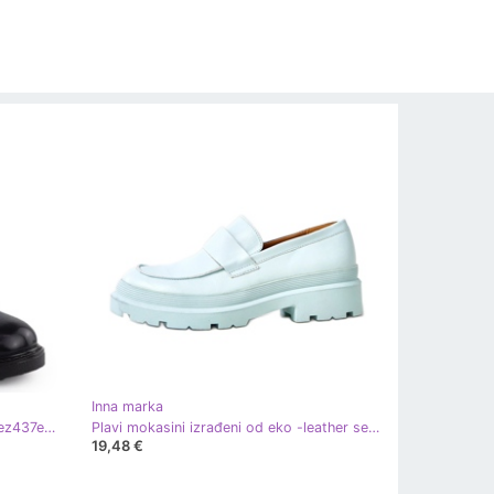
Inna marka
Izolirane čizme jezzi u ASA252-5 jez437e plava
Plavi mokasini izrađeni od eko -leather serafina plava
19,48 €