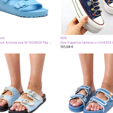
ock
GOE
Birkenstock Arizona eva M 1024505 Flip -flops plava
151,08 €