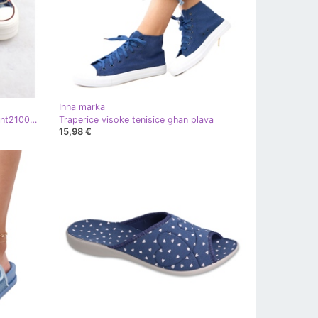
Inna marka
Goe traperice tenisice u rr2n4103 int2100 plava
Traperice visoke tenisice ghan plava
15,98 €