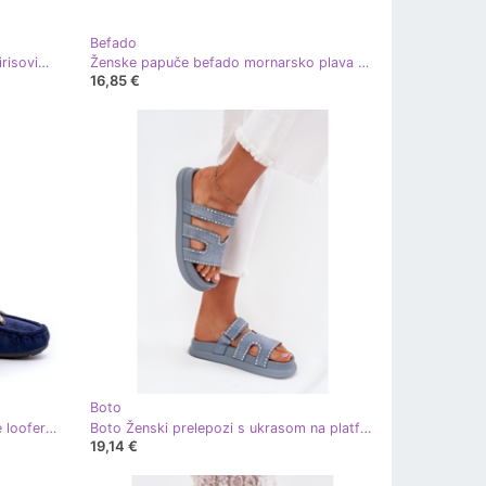
Befado
Plavi kukićni jastuci s podesivim Klirisovim prugama plava
Ženske papuče befado mornarsko plava pu 254d153 u srcima
16,85 €
Boto
Ženske eko-dijele mornarsko plave loofers plava
Boto Ženski prelepozi s ukrasom na platformi plava delyna
19,14 €