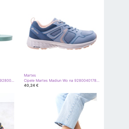
Martes
Japanski Martes anteron Wo je na 92800302358 plava
Cipele Martes Madiun Wo na 92800401783 plava
40,24 €