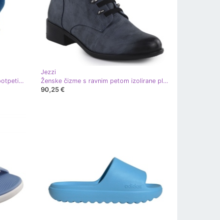
Jezzi
Traper pumpe na balama visokim potpeticama plava
Ženske čizme s ravnim petom izolirane plavim jezzi asa198-21 plava
90,25 €