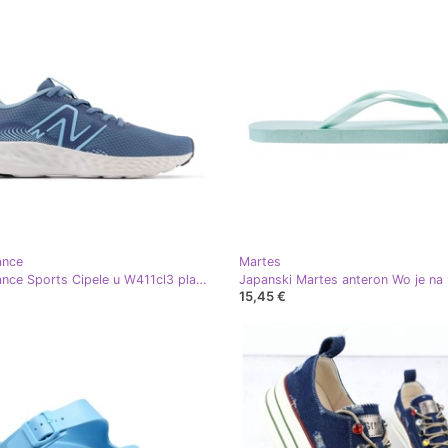
ance
Martes
New Balance Sports Cipele u W411cl3 plava
15,45 €