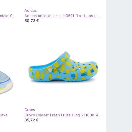
Adidas
Sandale Skechers Go Walk Flex sandala-Sublime u 141451-blu plava
Adidas adilette lumia js3571 flip -flops plava
50,73 €
Crocs
lava
Crocs Classic Fresh Fruss Clog 211008-4WD 39/40 Flip-Flops plava
85,72 €