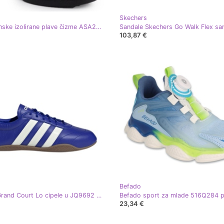
Skechers
Jezzi Ženske izolirane plave čizme ASA252-5 plava
103,87 €
Befado
Adidas Grand Court Lo cipele u JQ9692 plava
Befado sport za mlade 516Q284 p
23,34 €