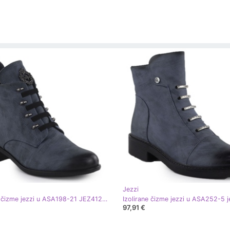
Jezzi
Izolirane čizme jezzi u ASA198-21 JEZ412E plava
97,91 €