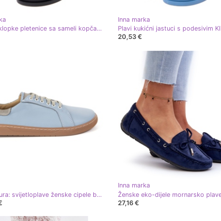
ka
Inna marka
Plave zaklopke pletenice sa sameli kopčama plava
20,53 €
Inna marka
Olivier Aura: svijetloplave ženske cipele bosonoge casual kožne tenisice, široka kutija nožnih prstiju plava
€
27,16 €