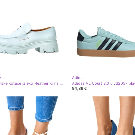
ka
Adidas
Plave ženske kotače iz eko -leather kirna plava
Adidas VL Court 3.0 u JS2057 pla
94,86 €