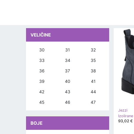
VELIČINE
30
31
32
33
34
35
36
37
38
39
40
41
42
43
44
45
46
47
Jezzi
93,02 €
BOJE