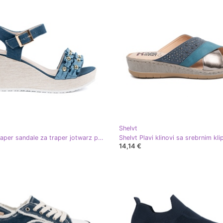
Shelvt
Shelvt Traper sandale za traper jotwarz plava
14,14 €