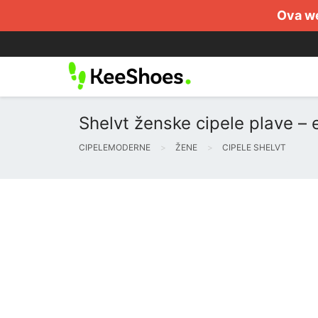
Ova we
Shelvt ženske cipele plave –
CIPELEMODERNE
ŽENE
CIPELE SHELVT