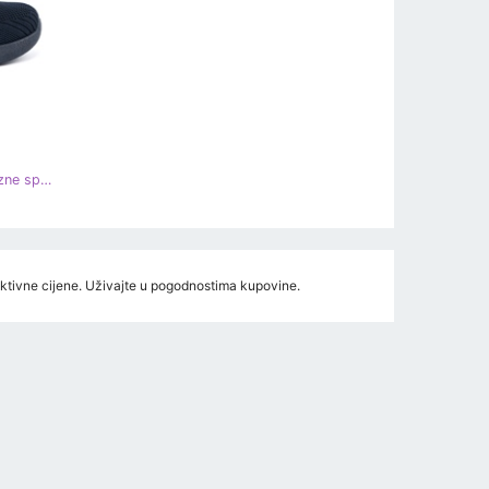
Shelvt Ženske mornarsko plave klizne sportske cipele plava
raktivne cijene. Uživajte u pogodnostima kupovine.