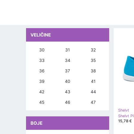
VELIČINE
30
31
32
33
34
35
36
37
38
39
40
41
42
43
44
45
46
47
Shelvt
Shelvt Pl
15,78 €
BOJE