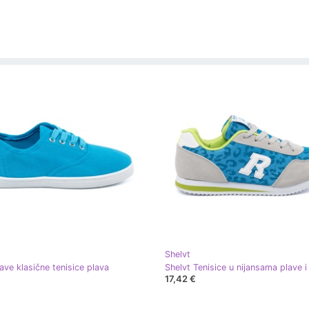
Shelvt
ave klasične tenisice plava
17,42 €