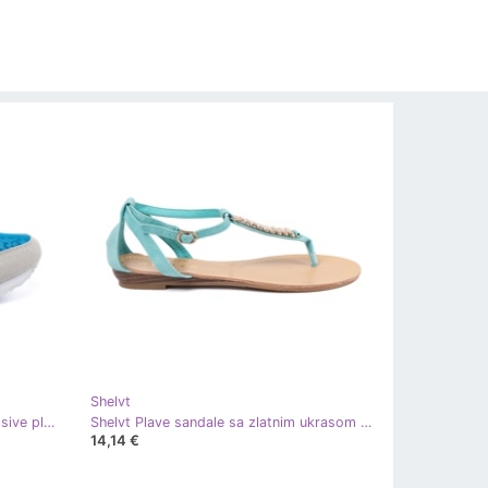
Shelvt
Shelvt Tenisice u nijansama plave i sive plava
Shelvt Plave sandale sa zlatnim ukrasom plava
14,14 €