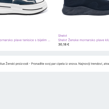
Shelvt
Shelvt Mornarsko plave tenisice s bijelim umetcima plava
30,18 €
lue Ženski proizvodi - Pronađite svoj par cipela iz snova. Najnoviji trendovi, at