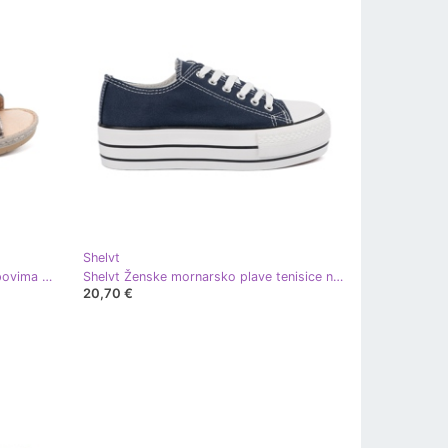
Shelvt
Shelvt Plavi klinovi sa srebrnim klipovima plava
Shelvt Ženske mornarsko plave tenisice na platformi plava
20,70 €