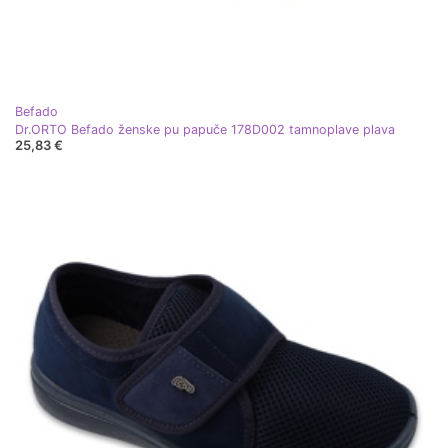
Befado
Dr.ORTO Befado ženske pu papuče 178D002 tamnoplave plava
25,83 €