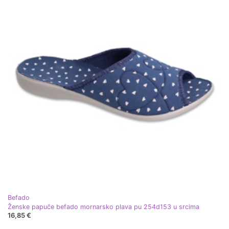
Befado
Ženske papuče befado mornarsko plava pu 254d153 u srcima
16,85 €