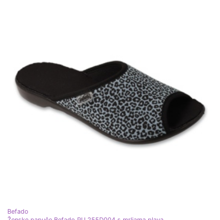
Befado
Ženske papuče Befado PU 255D004 s mrljama plava