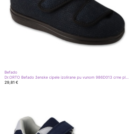
Befado
Dr.ORTO Befado ženske cipele izolirane pu vunom 986D013 crne plava
29,81 €