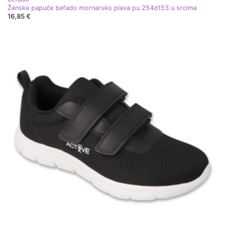
Ženske papuče befado mornarsko plava pu 254d153 u srcima
16,85 €