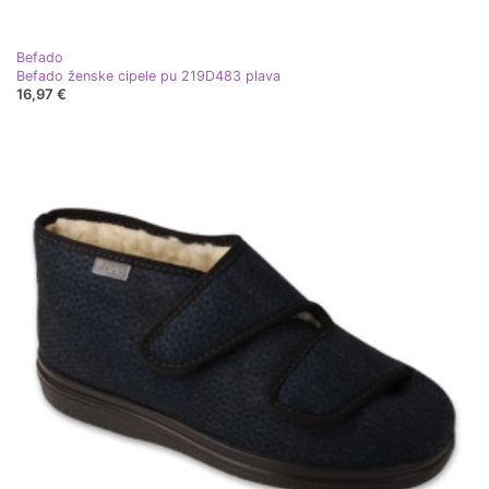
Befado
Befado ženske cipele pu 219D483 plava
16,97 €