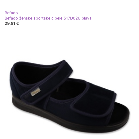
Befado
Befado ženske sportske cipele 517D026 plava
29,81 €