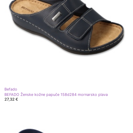
Befado
BEFADO Ženske kožne papuče 158d284 mornarsko plava
27,32 €