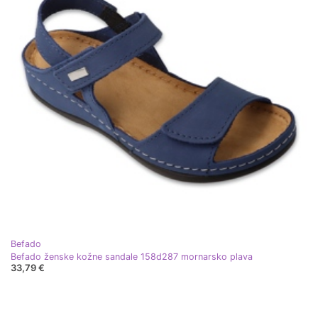
Befado
Befado ženske kožne sandale 158d287 mornarsko plava
33,79 €