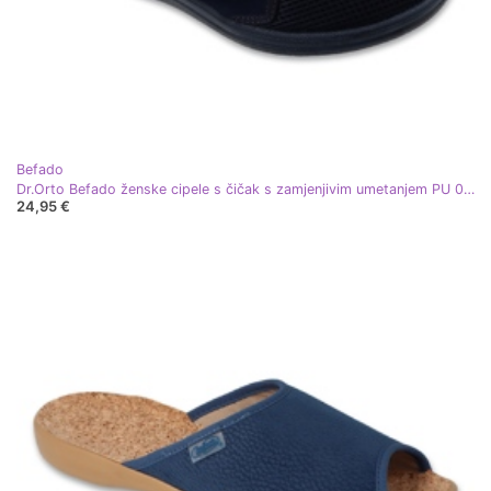
Befado
Dr.Orto Befado ženske cipele s čičak s zamjenjivim umetanjem PU 088d001 mornarsko plava
24,95 €