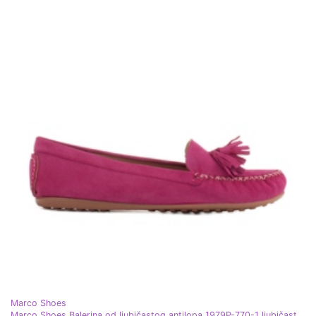
Marco Shoes
Marco Shoes Balerina od ljubičastog antilopa 1979P-770-1 ljubičasta ružičasta