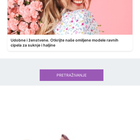
Udobne i ženstvene. Otkrijte naše omiljene modele ravnih
cipela za suknje i haljine
PRETRAŽIVANJE