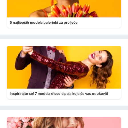
5 najljepših modela balerinki za proljeće
Inspirirajte se! 7 modela disco cipela koje će vas oduševiti