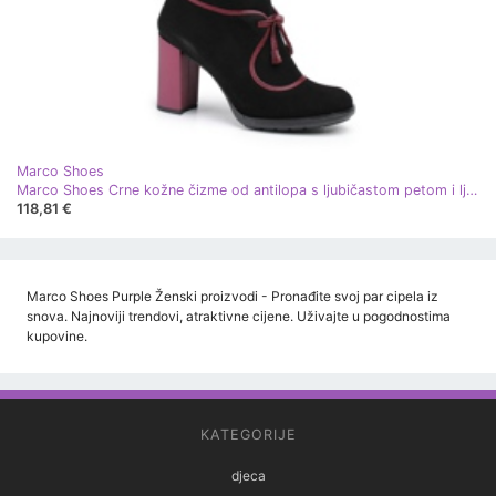
Marco Shoes
Marco Shoes Crne kožne čizme od antilopa s ljubičastom petom i ljubičastim umetcima crna ljubičasta
118,81 €
Marco Shoes Purple Ženski proizvodi - Pronađite svoj par cipela iz
snova. Najnoviji trendovi, atraktivne cijene. Uživajte u pogodnostima
kupovine.
KATEGORIJE
djeca