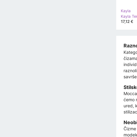
Kayla
Kayla Te
17,12 €
Razno
Katego
čizama
indivi
raznol
savrše
Stils
Moccas
ćemo m
ured, 
stiliza
Neobi
Čizme 
modele