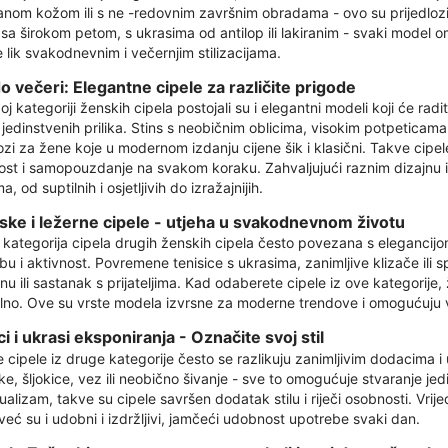
anom kožom ili s ne -redovnim završnim obradama - ovo su prijedlozi 
sa širokom petom, s ukrasima od antilop ili lakiranim - svaki model o
 lik svakodnevnim i večernjim stilizacijama.
o večeri: Elegantne cipele za različite prigode
j kategoriji ženskih cipela postojali su i elegantni modeli koji će radi
 jedinstvenih prilika. Stins s neobičnim oblicima, visokim potpeticam
lozi za žene koje u modernom izdanju cijene šik i klasični. Takve cip
st i samopouzdanje na svakom koraku. Zahvaljujući raznim dizajnu i b
ma, od suptilnih i osjetljivih do izražajnijih.
ske i ležerne cipele - utjeha u svakodnevnom životu
e kategorija cipela drugih ženskih cipela često povezana s elegancijo
bu i aktivnost. Povremene tenisice s ukrasima, zanimljive klizače ili s
u ili sastanak s prijateljima. Kad odaberete cipele iz ove kategorije,
alno. Ove su vrste modela izvrsne za moderne trendove i omogućuju va
i i ukrasi eksponiranja - Označite svoj stil
 cipele iz druge kategorije često se razlikuju zanimljivim dodacima i 
ke, šljokice, vez ili neobično šivanje - sve to omogućuje stvaranje jed
dualizam, takve su cipele savršen dodatak stilu i riječi osobnosti. Vri
 već su i udobni i izdržljivi, jamčeći udobnost upotrebe svaki dan.