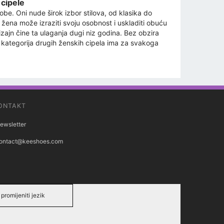
 cipele
e. Oni nude širok izbor stilova, od klasika do
a žena može izraziti svoju osobnost i uskladiti obuću
 dizajn čine ta ulaganja dugi niz godina. Bez obzira
, kategorija drugih ženskih cipela ima za svakoga
ONTAKT
ewsletter
ontact@keeshoes.com
promijeniti jezik