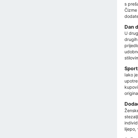
s preš
Čizme 
dodate
Dan d
U drugo
drugih
prijed
udobno
stilovi
Sport
Iako j
upotre
kupovin
origin
Dodac
Ženske
stezalj
indivi
lijepo,