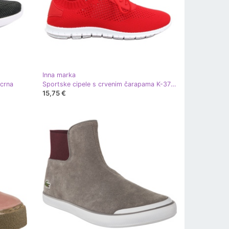
Inna marka
 crna
Sportske cipele s crvenim čarapama K-379 Red crvena
15,75 €