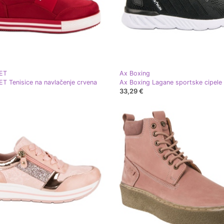
ET
Ax Boxing
 Tenisice na navlačenje crvena
Ax Boxing Lagane sportske cipele
33,29 €