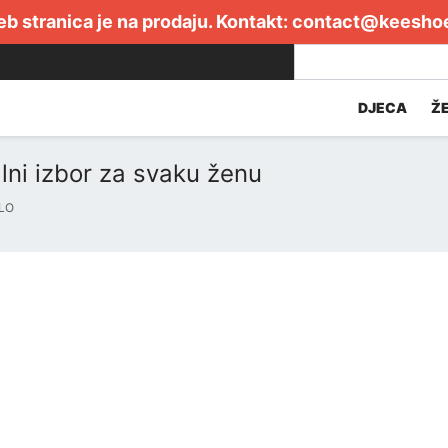
b stranica je na prodaju. Kontakt:
contact@keesho
DJECA
Ž
alni izbor za svaku ženu
LO