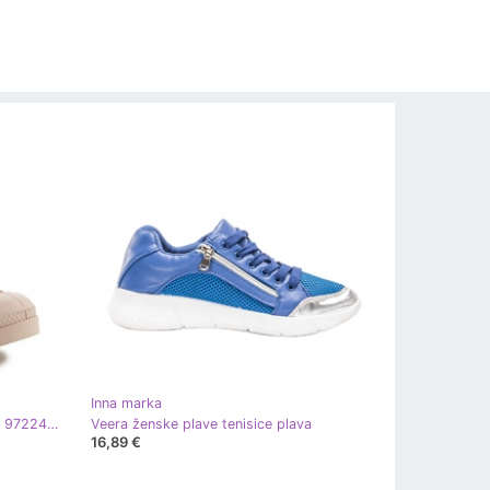
Inna marka
Cipele Palladium Trapers Pampa W 97224-213 smeđa
Veera ženske plave tenisice plava
16,89 €