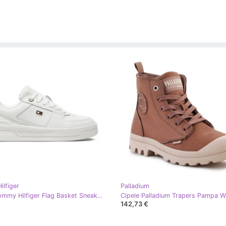
lfiger
Palladium
Cipele Tommy Hilfiger Flag Basket Sneaker W FW0FW080810LA bijela
142,73 €