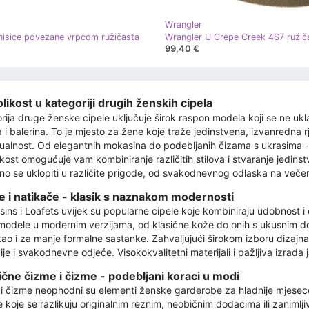
Wrangler
nisice povezane vrpcom ružičasta
Wrangler U Crepe Creek 4S7 ružič
99,40 €
likost u kategoriji drugih ženskih cipela
rija druge ženske cipele uključuje širok raspon modela koji se ne ukla
 i balerina. To je mjesto za žene koje traže jedinstvena, izvanredna r
dualnost. Od elegantnih mokasina do podebljanih čizama s ukrasima 
ikost omogućuje vam kombiniranje različitih stilova i stvaranje jedinst
no se uklopiti u različite prigode, od svakodnevnog odlaska na veče
ke i natikače - klasik s naznakom modernosti
ins i Loafets uvijek su popularne cipele koje kombiniraju udobnost i el
odele u modernim verzijama, od klasične kože do onih s ukusnim 
kao i za manje formalne sastanke. Zahvaljujući širokom izboru dizajna
cije i svakodnevne odjeće. Visokokvalitetni materijali i pažljiva izrada
čne čizme i čizme - podebljani koraci u modi
i čizme neophodni su elementi ženske garderobe za hladnije mjesece.
 koje se razlikuju originalnim reznim, neobičnim dodacima ili zaniml