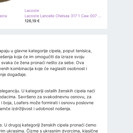
Lacoste
asta
Lacoste Lancelle Chelsea 317 1 Caw 007 siva
126,19 €
paju u glavne kategorije cipela, poput tenisica,
ješenja koja će im omogućiti da izraze svoju
- svaka će žena pronaći nešto za sebe. Ova
venih kombinacija koje će naglasiti osobnost i
rnje događaje.
eganciju. U kategoriji ostalih ženskih cipela naći
dodacima. Savršeno za svakodnevnu osnovu, za
 i boja, Loafers može formirati i osnovu poslovne
 jamče izdržljivost i udobnost nošenja.
 U drugoj kategoriji ženskih cipela pronaći ćemo
jivim ukrasima. Čizme s ukrasnim dvorcima, klasične