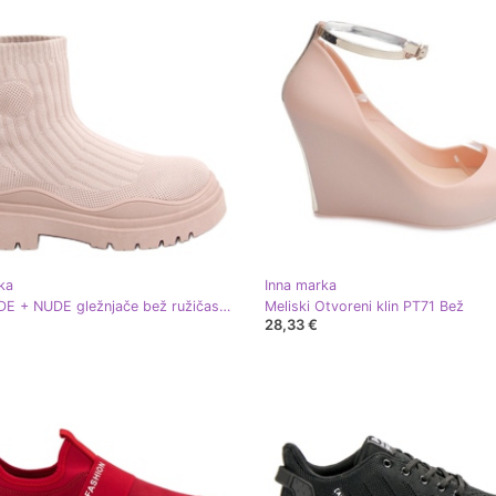
ka
Inna marka
Silva NUDE + NUDE gležnjače bež ružičasta
Meliski Otvoreni klin PT71 Bež
28,33 €