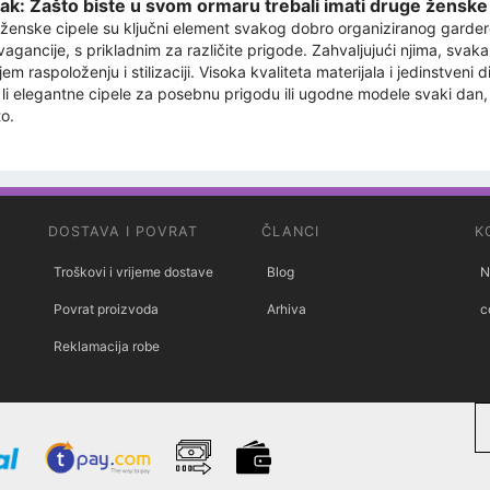
ak: Zašto biste u svom ormaru trebali imati druge ženske
ženske cipele su ključni element svakog dobro organiziranog garderob
vagancije, s prikladnim za različite prigode. Zahvaljujući njima, svak
jem raspoloženju i stilizaciji. Visoka kvaliteta materijala i jedinstveni
e li elegantne cipele za posebnu prigodu ili ugodne modele svaki dan
o.
DOSTAVA I POVRAT
ČLANCI
K
Troškovi i vrijeme dostave
Blog
N
Povrat proizvoda
Arhiva
c
Reklamacija robe