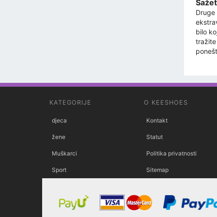
Sažet
Druge 
ekstra
bilo ko
tražit
ponešt
KATEGORIJE
O KEESHOES
djeca
Kontakt
žene
Statut
Muškarci
Politika privatnosti
Sport
Sitemap