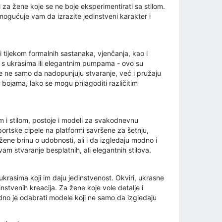
za žene koje se ne boje eksperimentirati sa stilom.
mogućuje vam da izrazite jedinstveni karakter i
ti tijekom formalnih sastanaka, vjenčanja, kao i
a s ukrasima ili elegantnim pumpama - ovo su
ele ne samo da nadopunjuju stvaranje, već i pružaju
ojama, lako se mogu prilagoditi različitim
m i stilom, postoje i modeli za svakodnevnu
portske cipele na platformi savršene za šetnju,
 žene brinu o udobnosti, ali i da izgledaju modno i
m stvaranje besplatnih, ali elegantnih stilova.
ukrasima koji im daju jedinstvenost. Okviri, ukrasne
instvenih kreacija. Za žene koje vole detalje i
jedno je odabrati modele koji ne samo da izgledaju