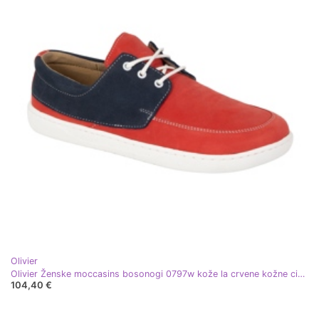
Olivier
Olivier Ženske moccasins bosonogi 0797w kože la crvene kožne cipele crvena
104,40 €