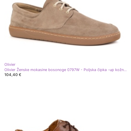
Olivier
Olivier Ženske mokasine bosonoge 0797W - Poljska čipka -up kožna cipela bež
104,40 €