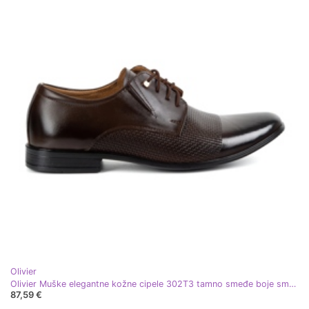
Olivier
Olivier Muške elegantne kožne cipele 302T3 tamno smeđe boje smeđa
87,59 €