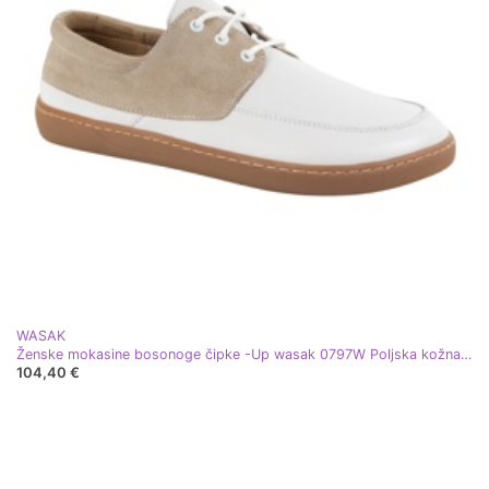
WASAK
Ženske mokasine bosonoge čipke -Up wasak 0797W Poljska kožna obuća bijela
104,40 €