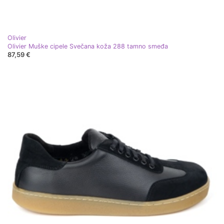
Olivier
Olivier Muške cipele Svečana koža 288 tamno smeđa
87,59 €