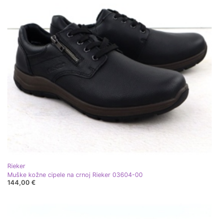
Rieker
Muške kožne cipele na crnoj Rieker 03604-00
144,00 €