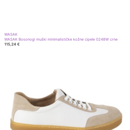
WASAK
WASAK Bosonogi muški minimalističke kožne cipele 0248W crne
115,24 €