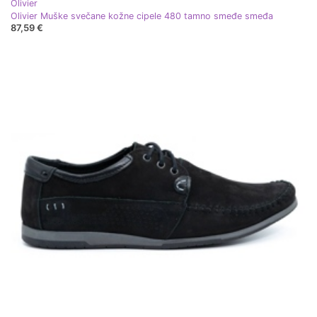
Olivier
Olivier Muške svečane kožne cipele 480 tamno smeđe smeđa
87,59 €