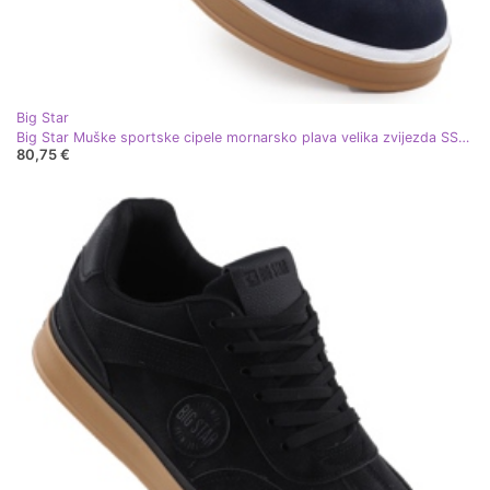
Big Star
Big Star Muške sportske cipele mornarsko plava velika zvijezda SS174021
80,75 €