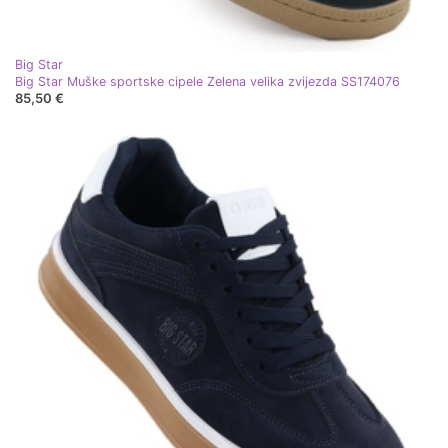
Big Star
Big Star Muške sportske cipele Zelena velika zvijezda SS174076
85,50 €