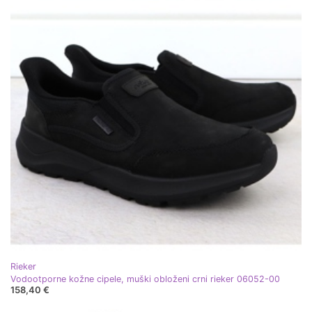
Rieker
Vodootporne kožne cipele, muški obloženi crni rieker 06052-00
158,40 €