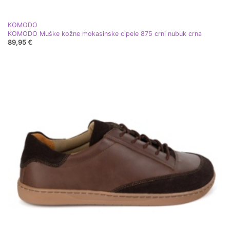
KOMODO
KOMODO Muške kožne mokasinske cipele 875 crni nubuk crna
89,95 €