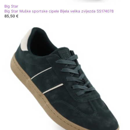
Big Star
Big Star Muške sportske cipele Bijela velika zvijezda SS174078
85,50 €