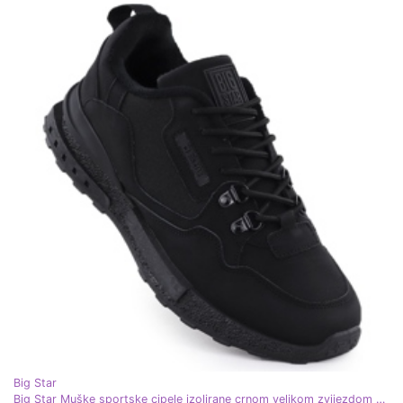
Big Star
Big Star Muške sportske cipele izolirane crnom velikom zvijezdom SS174411