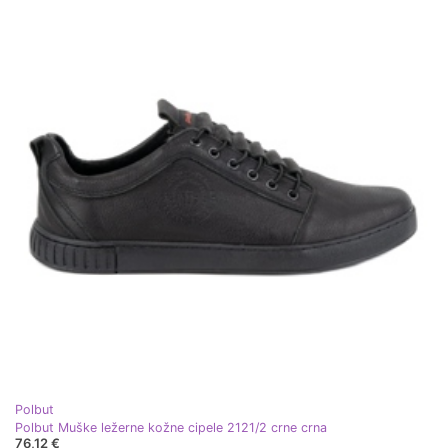
Polbut
Polbut Muške ležerne kožne cipele 2121/2 crne crna
76,12 €