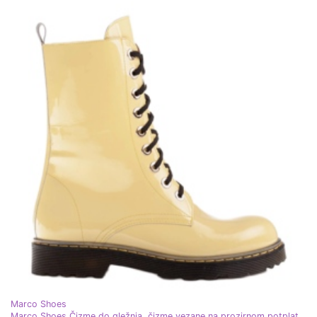
Marco Shoes
Marco Shoes Čizme do gležnja, čizme vezane na prozirnom potplatu žuta boja