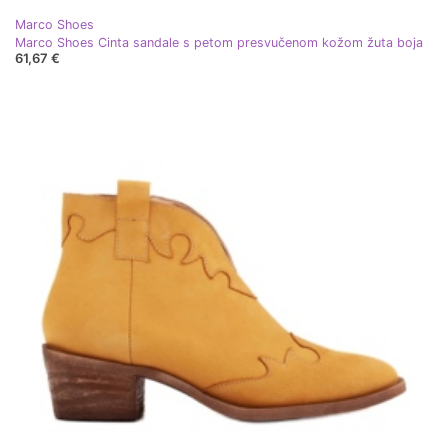
Marco Shoes
Marco Shoes Cinta sandale s petom presvučenom kožom žuta boja
61,67 €