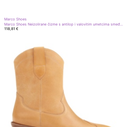
Marco Shoes
Marco Shoes Neizolirane čizme s antilop i valovitim umetcima smeđa žuta boja
118,81 €