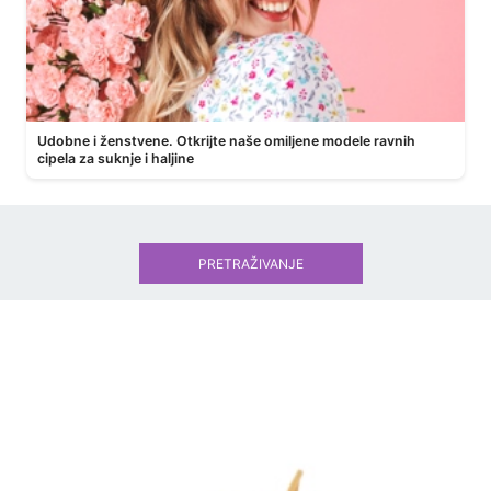
Udobne i ženstvene. Otkrijte naše omiljene modele ravnih
cipela za suknje i haljine
PRETRAŽIVANJE