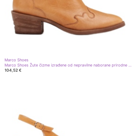
Marco Shoes
Marco Shoes Žute čizme izrađene od nepravilne naborane prirodne kože žuta boja
104,52 €