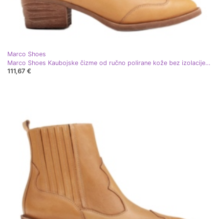
Marco Shoes
Marco Shoes Kaubojske čizme od ručno polirane kože bez izolacije žuta boja
111,67 €