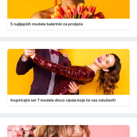
5 najljepših modela balerinki za proljeće
Inspirirajte se! 7 modela disco cipela koje će vas oduševiti