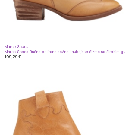
Marco Shoes
Marco Shoes Ručno polirane kožne kaubojske čizme sa širokim gumenim gornjim dijelom žuta boja
109,29 €