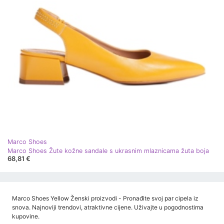
Marco Shoes
Marco Shoes Žute kožne sandale s ukrasnim mlaznicama žuta boja
68,81 €
Marco Shoes Yellow Ženski proizvodi - Pronađite svoj par cipela iz
snova. Najnoviji trendovi, atraktivne cijene. Uživajte u pogodnostima
kupovine.