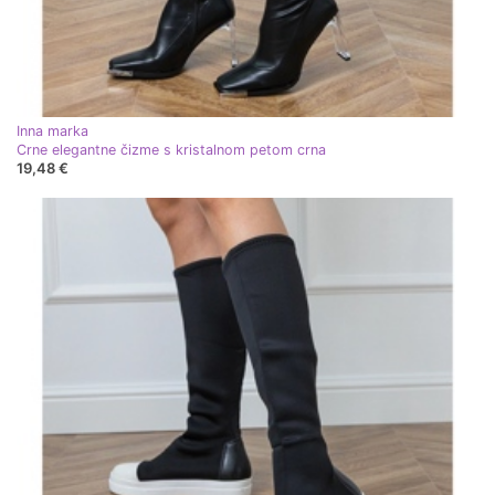
Inna marka
Crne elegantne čizme s kristalnom petom crna
19,48 €