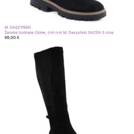
M. DASZYŃSKI
Ženske izolirane čizme, crni crni M. Daszyński SA259-3 crna
99,00 €