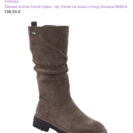
Vinceza
Ženske kožne čizme čipke -Up čizme na bloku crnog Vinceza 66804
139,50 €