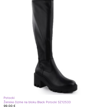
Potocki
Ženske čizme na bloku Black Potocki SZ12533
99,00 €