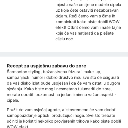
mjestu naše omiljene modele cipela
uz koje ćete ostaviti nezaboravan
dojam. Reći ćemo vam s čime ih
kombinirati kako biste dobili WOW
efekt! Otkrit ćemo vam i naše tajne
koje će vas natjerati da plešete
cijelu noć.
Recept za uspješnu zabavu do zore
Šarmantan styling, božanstvena frizura i make-up,
šampanjački humor i dobro društvo nisu sve što će osigurati
da vaš disko izlet bude uspješan i da će vam ostati u dugom
sjećanju. Kako biste mogli nesmetano tulumariti do zore,
morate obratiti pozornost na jedan iznimno važan aspekt -
cipele.
Pružit će vam osjećaj ugode, a istovremeno će vam dodati
samopouzdanje optički produžujući noge. Sve što trebate
učiniti je koristiti nekoliko provjerenih trikova kako biste dobili
WOW efekt.