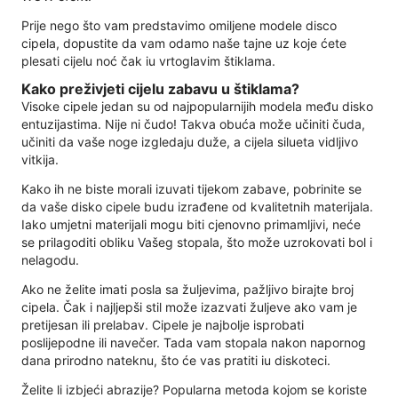
Prije nego što vam predstavimo omiljene modele disco
cipela, dopustite da vam odamo naše tajne uz koje ćete
plesati cijelu noć čak iu vrtoglavim štiklama.
Kako preživjeti cijelu zabavu u štiklama?
Visoke cipele jedan su od najpopularnijih modela među disko
entuzijastima. Nije ni čudo! Takva obuća može učiniti čuda,
učiniti da vaše noge izgledaju duže, a cijela silueta vidljivo
vitkija.
Kako ih ne biste morali izuvati tijekom zabave, pobrinite se
da vaše disko cipele budu izrađene od kvalitetnih materijala.
Iako umjetni materijali mogu biti cjenovno primamljivi, neće
se prilagoditi obliku Vašeg stopala, što može uzrokovati bol i
nelagodu.
Ako ne želite imati posla sa žuljevima, pažljivo birajte broj
cipela. Čak i najljepši stil može izazvati žuljeve ako vam je
pretijesan ili prelabav. Cipele je najbolje isprobati
poslijepodne ili navečer. Tada vam stopala nakon napornog
dana prirodno nateknu, što će vas pratiti iu diskoteci.
Želite li izbjeći abrazije? Popularna metoda kojom se koriste