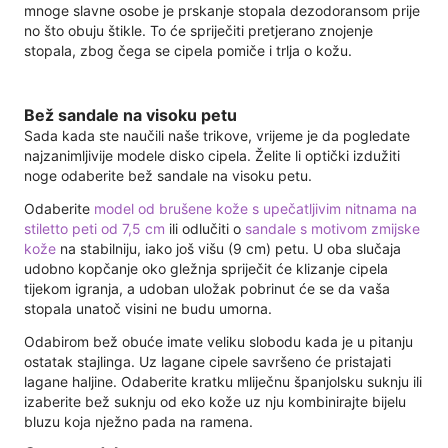
mnoge slavne osobe je prskanje stopala dezodoransom prije
no što obuju štikle. To će spriječiti pretjerano znojenje
stopala, zbog čega se cipela pomiče i trlja o kožu.
Bež sandale na visoku petu
Sada kada ste naučili naše trikove, vrijeme je da pogledate
najzanimljivije modele disko cipela. Želite li optički izdužiti
noge odaberite bež sandale na visoku petu.
Odaberite
model od brušene kože s upečatljivim nitnama na
stiletto peti od 7,5 cm
ili odlučiti o
sandale s motivom zmijske
kože
na stabilniju, iako još višu (9 cm) petu. U oba slučaja
udobno kopčanje oko gležnja spriječit će klizanje cipela
tijekom igranja, a udoban uložak pobrinut će se da vaša
stopala unatoč visini ne budu umorna.
Odabirom bež obuće imate veliku slobodu kada je u pitanju
ostatak stajlinga. Uz lagane cipele savršeno će pristajati
lagane haljine. Odaberite kratku mliječnu španjolsku suknju ili
izaberite bež suknju od eko kože uz nju kombinirajte bijelu
bluzu koja nježno pada na ramena.