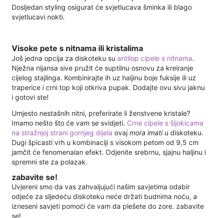
Dosljedan styling osigurat će svjetlucava šminka ili blago
svjetlucavi nokti.
Visoke pete s nitnama ili kristalima
Još jedna opcija za diskoteku su
antilop cipele s nitnama
.
Nježna nijansa sive pružit će suptilnu osnovu za kreiranje
cijelog stajlinga. Kombinirajte ih uz haljinu boje fuksije ili uz
traperice i crni top koji otkriva pupak. Dodajte ovu sivu jaknu
i gotovi ste!
Umjesto nestašnih nitni, preferirate li ženstvene kristale?
Imamo nešto što će vam se svidjeti.
Crne cipele s šljokicama
na stražnjoj strani gornjeg dijela
ovaj
mora imati
u diskoteku.
Dugi špicasti vrh u kombinaciji s visokom petom od 9,5 cm
jamčit će fenomenalan efekt. Odjenite srebrnu, sjajnu haljinu i
spremni ste za polazak.
zabavite se!
Uvjereni smo da vas zahvaljujući našim savjetima odabir
odjeće za sljedeću diskoteku neće držati budnima noću, a
izneseni savjeti pomoći će vam da plešete do zore. zabavite
se!