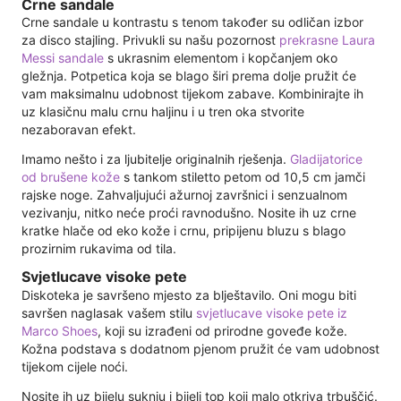
Crne sandale
Crne sandale u kontrastu s tenom također su odličan izbor
za disco stajling. Privukli su našu pozornost
prekrasne Laura
Messi sandale
s ukrasnim elementom i kopčanjem oko
gležnja. Potpetica koja se blago širi prema dolje pružit će
vam maksimalnu udobnost tijekom zabave. Kombinirajte ih
uz klasičnu malu crnu haljinu i u tren oka stvorite
nezaboravan efekt.
Imamo nešto i za ljubitelje originalnih rješenja.
Gladijatorice
od brušene kože
s tankom stiletto petom od 10,5 cm jamči
rajske noge. Zahvaljujući ažurnoj završnici i senzualnom
vezivanju, nitko neće proći ravnodušno. Nosite ih uz crne
kratke hlače od eko kože i crnu, pripijenu bluzu s blago
prozirnim rukavima od tila.
Svjetlucave visoke pete
Diskoteka je savršeno mjesto za blještavilo. Oni mogu biti
savršen naglasak vašem stilu
svjetlucave visoke pete iz
Marco Shoes
, koji su izrađeni od prirodne goveđe kože.
Kožna podstava s dodatnom pjenom pružit će vam udobnost
tijekom cijele noći.
Nosite ih uz bijelu suknju i bijeli top koji malo otkriva trbuščić.