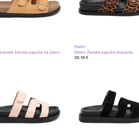
Shelvt
Shelvt Karamele ženske papuče sa zlatnim kopčama
Shelvt Ženske papuče leoparda
30,18 €