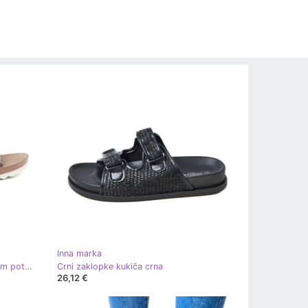
Inna marka
Shelvt Metalni ženski klizači s bijelim potplatom srebro
Crni zaklopke kukiča crna
26,12 €