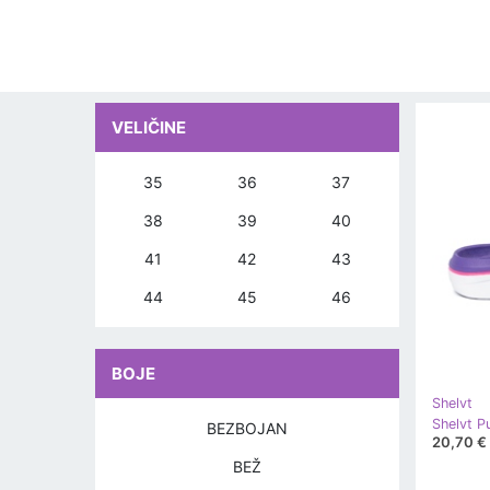
VELIČINE
35
36
37
38
39
40
41
42
43
44
45
46
BOJE
Shelvt
Shelvt Pu
BEZBOJAN
20,70 €
BEŽ