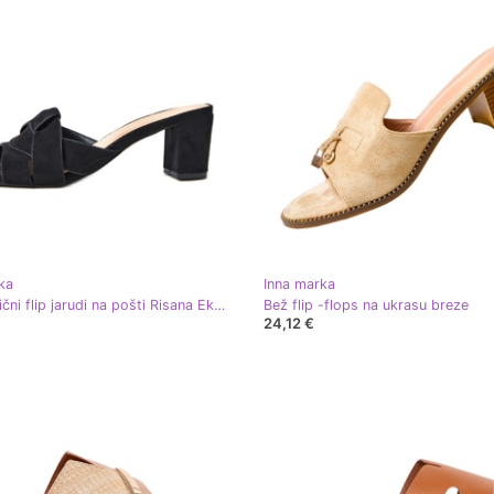
ka
Inna marka
Crni klasični flip jarudi na pošti Risana Ekozamszu crna
Bež flip -flops na ukrasu breze
24,12 €