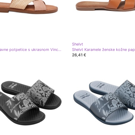
Shelvt
Ženske ravne potpetice s ukrasnom Vinceza 17385 bež
Shelvt Karamele ženske kožne pa
26,41 €