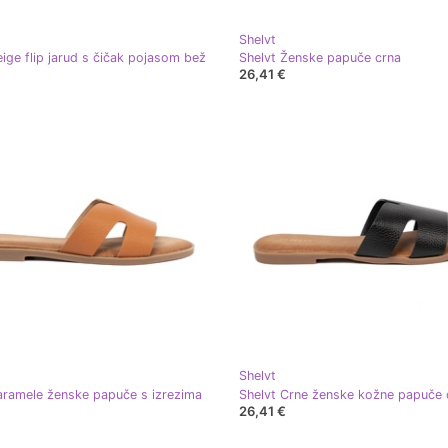
Shelvt
eige flip jarud s čičak pojasom bež
Shelvt Ženske papuče crna
26,41 €
Shelvt
aramele ženske papuče s izrezima
Shelvt Crne ženske kožne papuče 
26,41 €