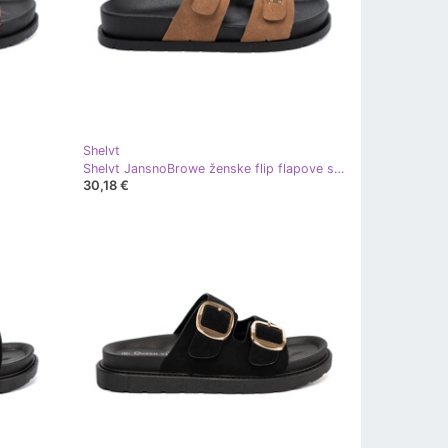
Shelvt
Shelvt JansnoBrowe ženske flip flapove sa zlatnim umetcima
30,18 €