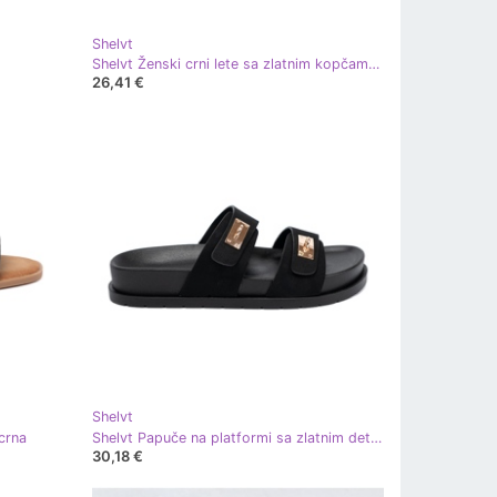
Shelvt
Shelvt Ženski crni lete sa zlatnim kopčama crna
26,41 €
Shelvt
crna
Shelvt Papuče na platformi sa zlatnim detaljima crna
30,18 €