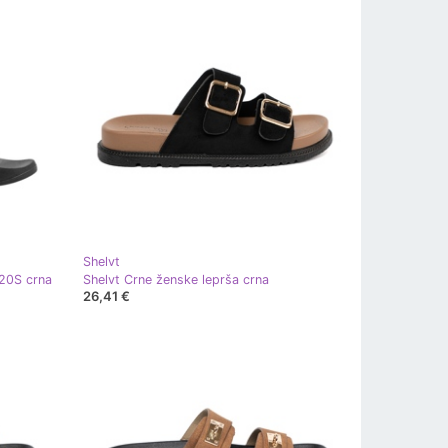
Shelvt
20S crna
Shelvt Crne ženske leprša crna
26,41 €