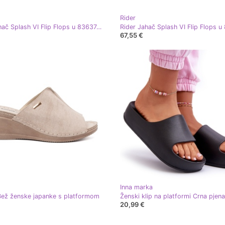
Rider
Rider Jahač Splash VI Flip Flops u 83637AZ198 višebojan
67,55 €
Inna marka
ež ženske japanke s platformom
Ženski klip na platformi Crna pjena
20,99 €