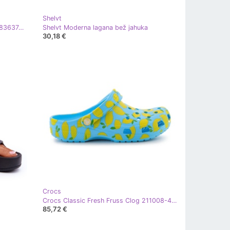
Shelvt
Rider Jahač Splash VI Flip Flops u 83637AZ197 siva
Shelvt Moderna lagana bež jahuka
30,18 €
Crocs
Crocs Classic Fresh Fruss Clog 211008-4WD 39/40 Flip-Flops plava
85,72 €