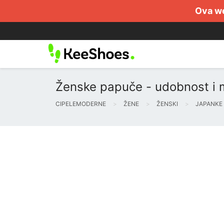
Ova we
Ženske papuče - udobnost i m
CIPELEMODERNE
ŽENE
ŽENSKI
JAPANKE