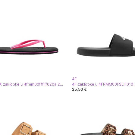
4F
4F F020A zaklopke u 4fmm00ffflif020a 21S višebojan
4F zaklopke u 4FRMM00FSLIF010 
25,50 €