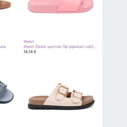
Shelvt
puče
Shelvt Ženski sportski flip pljeskavi ružičasti ružičasta
14,14 €