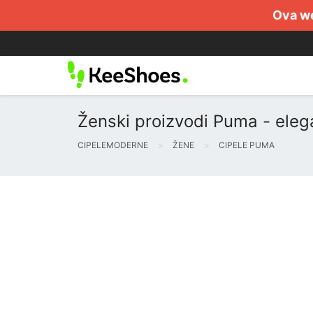
Ova we
Ženski proizvodi Puma - eleg
CIPELEMODERNE
ŽENE
CIPELE PUMA