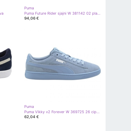
Puma
va
Puma Future Rider sjajni W 381142 02 plava
94,06 €
Puma
Puma Vikky v2 Forever W 369725 26 cipele plava
62,04 €