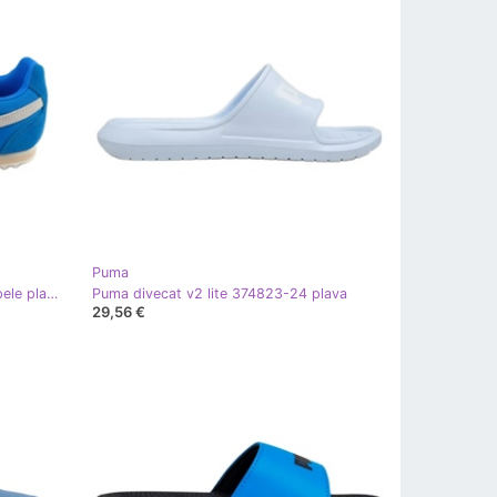
Puma
Puma arizona najlon 398682 01 cipele plava
Puma divecat v2 lite 374823-24 plava
29,56 €