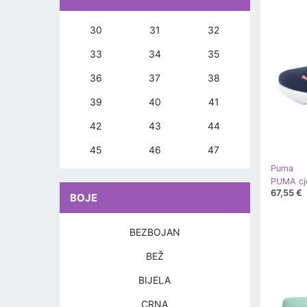
30
31
32
33
34
35
36
37
38
39
40
41
42
43
44
45
46
47
Puma
67,55 €
BOJE
BEZBOJAN
BEŽ
BIJELA
CRNA