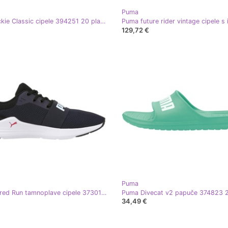
Puma
Puma Rickie Classic cipele 394251 20 plava
129,72 €
Puma
Puma Wired Run tamnoplave cipele 373015 03 plava
Puma Divecat v2 papuče 374823 2
34,49 €