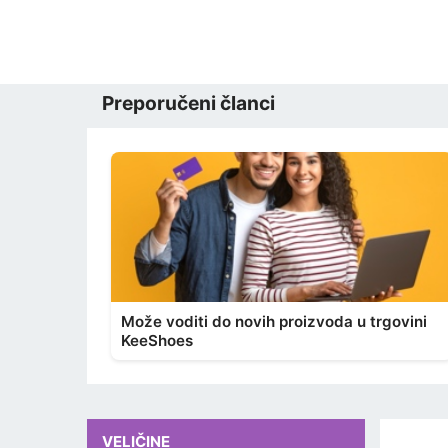
Preporučeni članci
Može voditi do novih proizvoda u trgovini
KeeShoes
VELIČINE