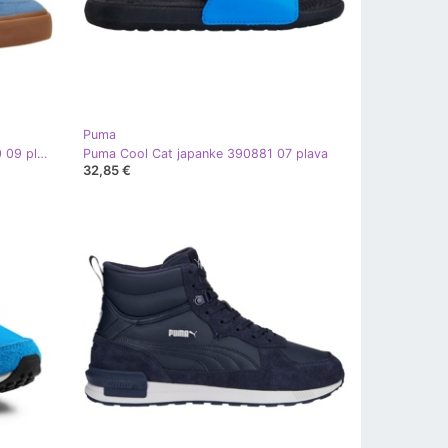
Puma
Cipele Puma Court Classic 395020 09 plava
Puma Cool Cat japanke 390881 07 plava
32,85 €