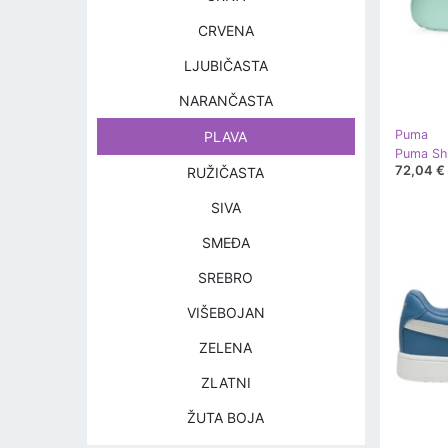
CRVENA
LJUBIČASTA
NARANČASTA
Puma
PLAVA
72,04 €
RUŽIČASTA
SIVA
SMEĐA
SREBRO
VIŠEBOJAN
ZELENA
ZLATNI
ŽUTA BOJA