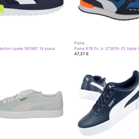
Puma
viton cipele 381987 14 plava
47,27 €