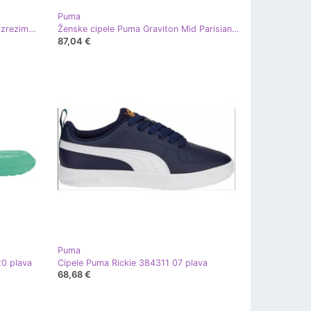
Puma
Puma future rider vintage cipele s izrezima W 384861-02 plava
Ženske cipele Puma Graviton Mid Parisian tamnoplave 383204 05 plava
87,04 €
Puma
0 plava
Cipele Puma Rickie 384311 07 plava
68,68 €