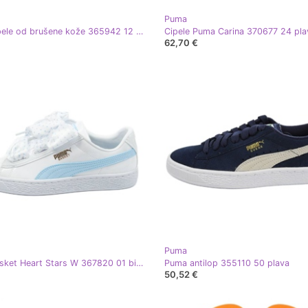
Puma
Puma cipele od brušene kože 365942 12 plava
Cipele Puma Carina 370677 24 pla
62,70 €
Puma
Puma Basket Heart Stars W 367820 01 bijela plava
Puma antilop 355110 50 plava
50,52 €