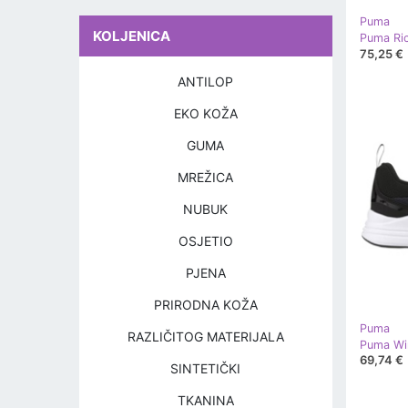
Puma
KOLJENICA
75,25 €
ANTILOP
EKO KOŽA
GUMA
MREŽICA
NUBUK
OSJETIO
PJENA
PRIRODNA KOŽA
Puma
RAZLIČITOG MATERIJALA
69,74 €
SINTETIČKI
TKANINA