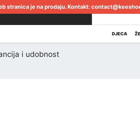
b stranica je na prodaju. Kontakt:
contact@keesho
DJECA
Ž
ancija i udobnost