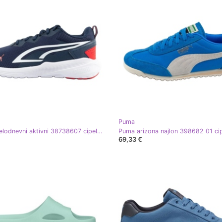
Puma
PUMA cjelodnevni aktivni 38738607 cipele plava
69,33 €