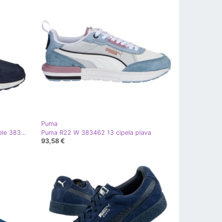
Puma
Puma Graviton srednje pariške cipele 383204 05 plava
Puma R22 W 383462 13 cipela plava
93,58 €