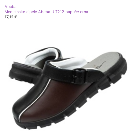
Abeba
Medicinske cipele Abeba U 7212 papuče crna
17,12 €