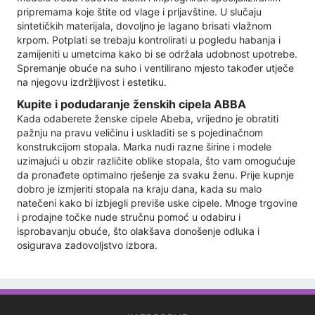
pripremama koje štite od vlage i prljavštine. U slučaju
sintetičkih materijala, dovoljno je lagano brisati vlažnom
krpom. Potplati se trebaju kontrolirati u pogledu habanja i
zamijeniti u umetcima kako bi se održala udobnost upotrebe.
Spremanje obuće na suho i ventilirano mjesto također utječe
na njegovu izdržljivost i estetiku.
Kupite i podudaranje ženskih cipela ABBA
Kada odaberete ženske cipele Abeba, vrijedno je obratiti
pažnju na pravu veličinu i uskladiti se s pojedinačnom
konstrukcijom stopala. Marka nudi razne širine i modele
uzimajući u obzir različite oblike stopala, što vam omogućuje
da pronađete optimalno rješenje za svaku ženu. Prije kupnje
dobro je izmjeriti stopala na kraju dana, kada su malo
natečeni kako bi izbjegli previše uske cipele. Mnoge trgovine
i prodajne točke nude stručnu pomoć u odabiru i
isprobavanju obuće, što olakšava donošenje odluka i
osigurava zadovoljstvo izbora.