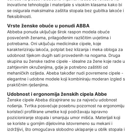
inovativne tehnologije i materijale s visokim klasama kako bi
se osigurala maksimalna zaštita stopala bez gubitka lakoće i
fleksibilnosti.
Vrste ženske obuće u ponudi ABBA
Abbeba ponuda uključuje širok raspon modela obuće
posvećenih ženama, prilagođenim različitim uvjetima i
potrebama. Oni uključuju medicinske cipele, koje
karakteriziraju lakoća, potplat bez klizanja i meka obloga za
udobnost tijekom dugih sati provedenih na nogama. Druga
skupina su ženske radne cipele - idealne za žene koje rade u
zahtjevnim okruženjima, gdje je potrebno zaštititi od
mehaničkih ozljeda. Abeba također nudi povremene cipele -
elegantne i udobne modele koji kombiniraju moderan izgled s
praktičnim rješenjima.
Udobnost i ergonomija ženskih cipela Abbe
Ženske cipele Abeba dizajnirane su za najveću udobnost
nošenja. Tvrtka posvećuje posebnu pozornost na ergonomiju
koristeći profilirane umetke koji podržavaju ispravno
pozicioniranje stopala i smanjuju umor mišića. Materijali koji
se koriste u gornjim dijelovima istovremeno su mekani i
izdržljivi, što omogućava slobodno uklapanje u oblik stopala i