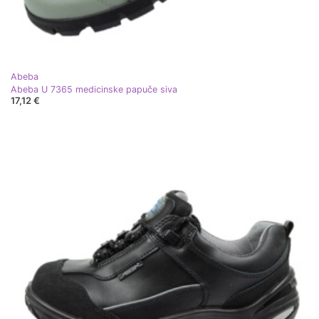
Abeba
Abeba U 7365 medicinske papuče siva
17,12 €