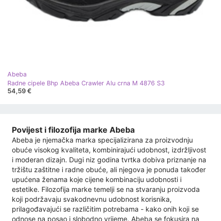
Abeba
Radne cipele Bhp Abeba Crawler Alu crna M 4876 S3
54,59 €
Povijest i filozofija marke Abeba
Abeba je njemačka marka specijalizirana za proizvodnju
obuće visokog kvaliteta, kombinirajući udobnost, izdržljivost
i moderan dizajn. Dugi niz godina tvrtka dobiva priznanje na
tržištu zaštitne i radne obuće, ali njegova je ponuda također
upućena ženama koje cijene kombinaciju udobnosti i
estetike. Filozofija marke temelji se na stvaranju proizvoda
koji podržavaju svakodnevnu udobnost korisnika,
prilagođavajući se različitim potrebama - kako onih koji se
odnose na posao i slobodno vrijeme. Abeba se fokusira na