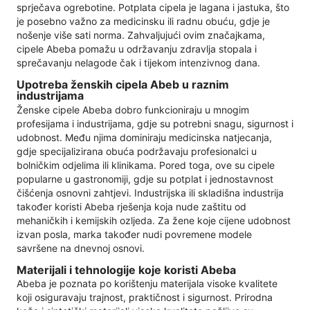
sprječava ogrebotine. Potplata cipela je lagana i jastuka, što
je posebno važno za medicinsku ili radnu obuću, gdje je
nošenje više sati norma. Zahvaljujući ovim značajkama,
cipele Abeba pomažu u održavanju zdravlja stopala i
sprečavanju nelagode čak i tijekom intenzivnog dana.
Upotreba ženskih cipela Abeb u raznim
industrijama
Ženske cipele Abeba dobro funkcioniraju u mnogim
profesijama i industrijama, gdje su potrebni snagu, sigurnost i
udobnost. Među njima dominiraju medicinska natjecanja,
gdje specijalizirana obuća podržavaju profesionalci u
bolničkim odjelima ili klinikama. Pored toga, ove su cipele
popularne u gastronomiji, gdje su potplat i jednostavnost
čišćenja osnovni zahtjevi. Industrijska ili skladišna industrija
također koristi Abeba rješenja koja nude zaštitu od
mehaničkih i kemijskih ozljeda. Za žene koje cijene udobnost
izvan posla, marka također nudi povremene modele
savršene na dnevnoj osnovi.
Materijali i tehnologije koje koristi Abeba
Abeba je poznata po korištenju materijala visoke kvalitete
koji osiguravaju trajnost, praktičnost i sigurnost. Prirodna