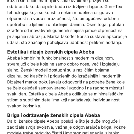
koža i sintetički materijali visoke kvalitete pažljivo su
odabrani tako da cipele budu i izdržljive i lagane. Gore-Tex
tehnologija koja se koristi u nekim modelima osigurava
otpornost na vodu i prozračnost, što omogućava udobnu
upotrebu i u ljetnim i u hladnijim danima. Osim toga, potplati
izrađeni od inovativnih gumenih smjesa jamče otpornost na
prianjanje i abraziju. Marka također koristi sustave apsorpcije
udara, što značajno poboljšava udobnost prilikom hodanja.
Estetika i dizajn ženskih cipela Abeba
Abeba kombinira funkcionalnost s modernim dizajnom,
stvarajući cipele koje ne samo dobro nose, već i izgledaju
sjajno. Ženski modeli dostupni su u različitim bojama i
dizajnu, od klasičnih i prigušenih do izražajnijih i modernijih.
Dizajneri marke pokušavaju odgovoriti na potrebe žena koje
se žele osjećati samouvjereno i ugodno i na radnom mjestu i
svaki dan. Estetika cipela Abeba odlikuje se minimalističkim
stilom s suptilnim detaljima koji naglašavaju individualnost
svakog korisnika.
Briga i održavanje ženskih cipela Abeba
Da bi ženske cipele Abeba poslužile što je duže moguće i
zadržale svoja svojstva, važna je odgovarajuća briga. Kožne
modele treba redovito čistiti i impregnirati specijaliziranim