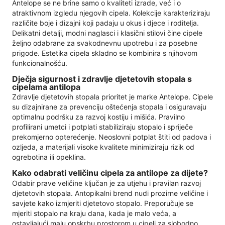
Antelope se ne brine samo o kvaliteti izrade, već i o
atraktivnom izgledu njegovih cipela. Kolekcije karakteriziraju
različite boje i dizajni koji padaju u okus i djece i roditelja.
Delikatni detalji, modni naglasci i klasični stilovi čine cipele
željno odabrane za svakodnevnu upotrebu i za posebne
prigode. Estetika cipela skladno se kombinira s njihovom
funkcionalnošću.
Dječja sigurnost i zdravlje djetetovih stopala s
cipelama antilopa
Zdravlje djetetovih stopala prioritet je marke Antelope. Cipele
su dizajnirane za prevenciju oštećenja stopala i osiguravaju
optimalnu podršku za razvoj kostiju i mišića. Pravilno
profilirani umetci i potplati stabiliziraju stopalo i spriječe
prekomjerno opterećenje. Neoslovni potplat štiti od padova i
ozljeda, a materijali visoke kvalitete minimiziraju rizik od
ogrebotina ili opeklina.
Kako odabrati veličinu cipela za antilope za dijete?
Odabir prave veličine ključan je za utjehu i pravilan razvoj
djetetovih stopala. Antopikalni brend nudi prozirne veličine i
savjete kako izmjeriti djetetovo stopalo. Preporučuje se
mjeriti stopalo na kraju dana, kada je malo veća, a
ostavljajući malu opskrbu prostorom u cipeli za slobodno