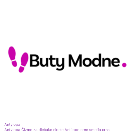
Antylopa
Antylopa Čizme za dječake cipele Antilope crne smeđa crna