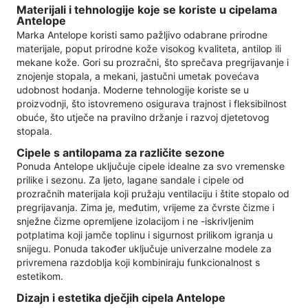
Materijali i tehnologije koje se koriste u cipelama
Antelope
Marka Antelope koristi samo pažljivo odabrane prirodne
materijale, poput prirodne kože visokog kvaliteta, antilop ili
mekane kože. Gori su prozračni, što sprečava pregrijavanje i
znojenje stopala, a mekani, jastučni umetak povećava
udobnost hodanja. Moderne tehnologije koriste se u
proizvodnji, što istovremeno osigurava trajnost i fleksibilnost
obuće, što utječe na pravilno držanje i razvoj djetetovog
stopala.
Cipele s antilopama za različite sezone
Ponuda Antelope uključuje cipele idealne za svo vremenske
prilike i sezonu. Za ljeto, lagane sandale i cipele od
prozračnih materijala koji pružaju ventilaciju i štite stopalo od
pregrijavanja. Zima je, međutim, vrijeme za čvrste čizme i
snježne čizme opremljene izolacijom i ne -iskrivljenim
potplatima koji jamče toplinu i sigurnost prilikom igranja u
snijegu. Ponuda također uključuje univerzalne modele za
privremena razdoblja koji kombiniraju funkcionalnost s
estetikom.
Dizajn i estetika dječjih cipela Antelope