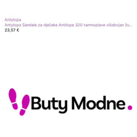
Antylopa
Antylopa Sandale za dječake Antilope 320 tamnoplave višebojan žuta boja plava
23,57 €