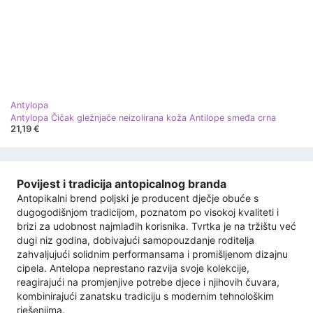
Antylopa
Antylopa Čičak gležnjače neizolirana koža Antilope smeđa crna
21,19 €
Povijest i tradicija antopicalnog branda
Antopikalni brend poljski je producent dječje obuće s
dugogodišnjom tradicijom, poznatom po visokoj kvaliteti i
brizi za udobnost najmlađih korisnika. Tvrtka je na tržištu već
dugi niz godina, dobivajući samopouzdanje roditelja
zahvaljujući solidnim performansama i promišljenom dizajnu
cipela. Antelopa neprestano razvija svoje kolekcije,
reagirajući na promjenjive potrebe djece i njihovih čuvara,
kombinirajući zanatsku tradiciju s modernim tehnološkim
rješenjima.