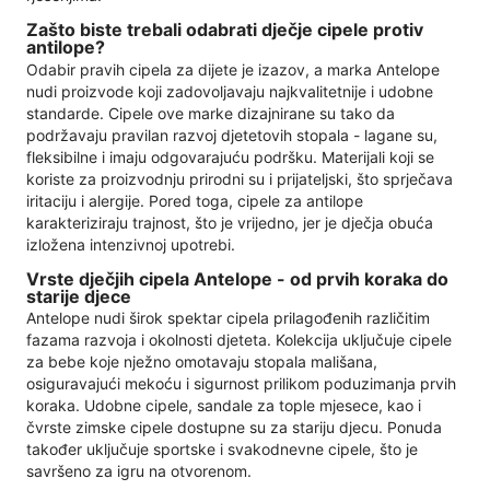
Zašto biste trebali odabrati dječje cipele protiv
antilope?
Odabir pravih cipela za dijete je izazov, a marka Antelope
nudi proizvode koji zadovoljavaju najkvalitetnije i udobne
standarde. Cipele ove marke dizajnirane su tako da
podržavaju pravilan razvoj djetetovih stopala - lagane su,
fleksibilne i imaju odgovarajuću podršku. Materijali koji se
koriste za proizvodnju prirodni su i prijateljski, što sprječava
iritaciju i alergije. Pored toga, cipele za antilope
karakteriziraju trajnost, što je vrijedno, jer je dječja obuća
izložena intenzivnoj upotrebi.
Vrste dječjih cipela Antelope - od prvih koraka do
starije djece
Antelope nudi širok spektar cipela prilagođenih različitim
fazama razvoja i okolnosti djeteta. Kolekcija uključuje cipele
za bebe koje nježno omotavaju stopala mališana,
osiguravajući mekoću i sigurnost prilikom poduzimanja prvih
koraka. Udobne cipele, sandale za tople mjesece, kao i
čvrste zimske cipele dostupne su za stariju djecu. Ponuda
također uključuje sportske i svakodnevne cipele, što je
savršeno za igru ​​na otvorenom.