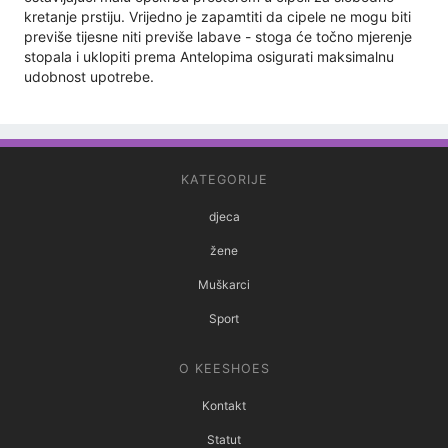
kretanje prstiju. Vrijedno je zapamtiti da cipele ne mogu biti
previše tijesne niti previše labave - stoga će točno mjerenje
stopala i uklopiti prema Antelopima osigurati maksimalnu
udobnost upotrebe.
KATEGORIJE
djeca
žene
Muškarci
Sport
O KEESHOES
Kontakt
Statut