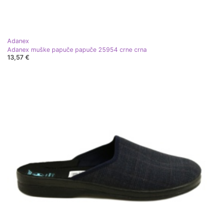
Adanex
Adanex muške papuče papuče 25954 crne crna
13,57 €