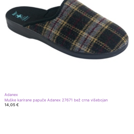
Adanex
Muške karirane papuče Adanex 27671 bež crna višebojan
14,05 €