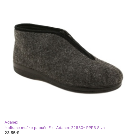
Adanex
Izolirane muške papuče Felt Adanex 22530- PPP6 Siva
23,55 €