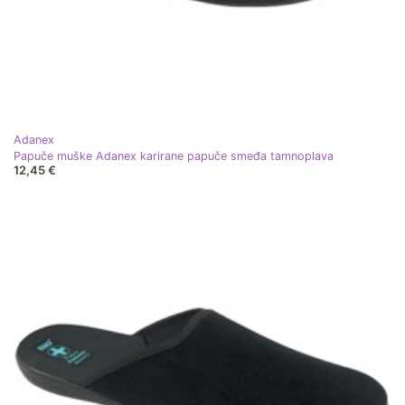
Adanex
Papuče muške Adanex karirane papuče smeđa tamnoplava
12,45 €