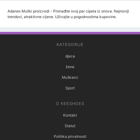
Adanex Muški proizvodi - Pronađite svoj par cipela iz snova. Najnoviji
trendovi, atraktivne cijene. Uživajte u pogodnostima kupovine.
KATEGORIJE
djeca
žene
Muškarci
Sport
O KEESHOES
Kontakt
Statut
Politika privatnosti