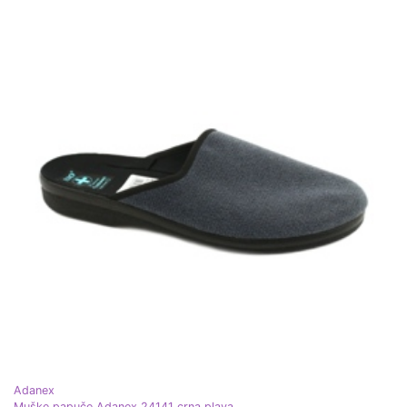
Adanex
Muške papuče Adanex 24141 crna plava