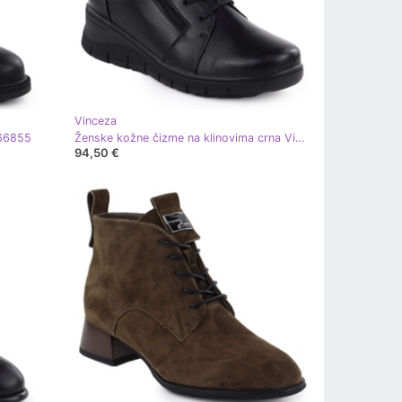
Vinceza
-66855
Ženske kožne čizme na klinovima crna Vinceza 39963
94,50 €