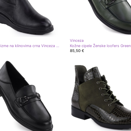
Vinceza
Ženske čizme na klinovima crna Vinceza 26-58557
85,50 €