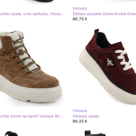
Vinceza
Ženske kožne cipele, crne natikače, Vinceza 18112 crna
80,75 €
Vinceza
Ženske kožne čizme na kamili Vinceza 95354 smeđa
Vinceza cipele
90,25 €