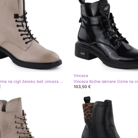
Vinceza
Kožne čizme na cigli žensko bež vinceza 26-39955
€
103,50 €