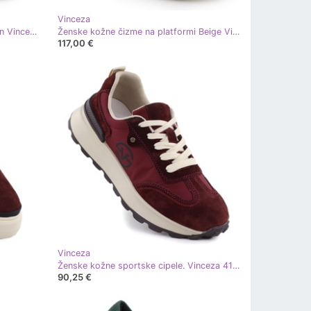
Vinceza
Ženske obojene čizme Krokie Green Vinceza 26-16477 zelena
Ženske kožne čizme na platformi Beige Vinceza 95354 bež
117,00 €
Vinceza
Ženske kožne sportske cipele. Vinceza 41491 Burgundija crvena
90,25 €