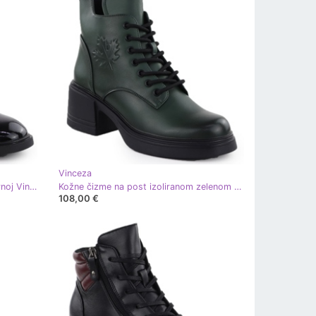
Vinceza
Vinceza Kožne lakirane čizme na crnoj Vincezi 26-39954
Kožne čizme na post izoliranom zelenom Vinceza 26-39950
108,00 €