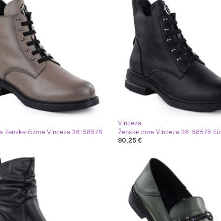
Vinceza
a ženske čizme Vinceza 26-58578
Ženske crne Vinceza 26-58578 či
90,25 €