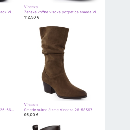
Vinceza
Kožne čizme na ukrasnom postu Black Vinceza 66811A crna
Ženske kožne visoke potpetice smeđa Vinceza 66805
112,50 €
Vinceza
Ženske kožne čizme Crne Vinceza 26-66823
Smeđe sukne čizme Vinceza 26-58597
95,00 €