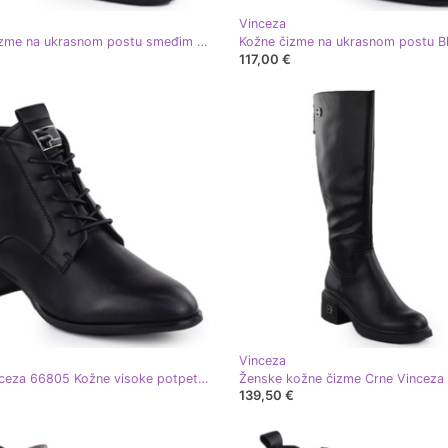
Vinceza
Kožne čizme na ukrasnom postu smeđim Vinceza 66811A smeđa
117,00 €
Vinceza
Crna Vinceza 66805 Kožne visoke potpetice
139,50 €