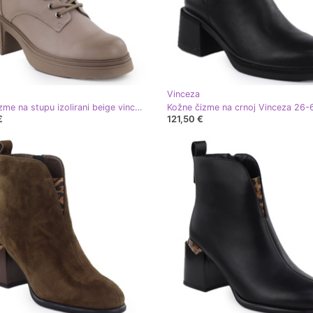
Vinceza
Kožne čizme na stupu izolirani beige vinceza 26-39950
Kožne čizme na crnoj Vinceza 26
€
121,50 €