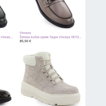
Vinceza
Kožne cipele Ženske loofers Green Vinceza 18112 zelena
Ženske kožne cipele Taupe Vinceza 18112 Loafers
85,50 €