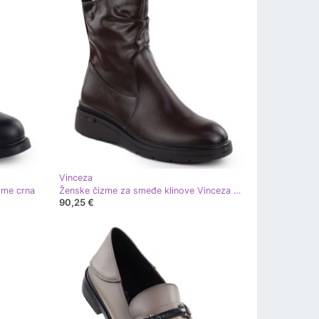
Vinceza
zme crna
Ženske čizme za smeđe klinove Vinceza 26-58557 smeđa
90,25 €