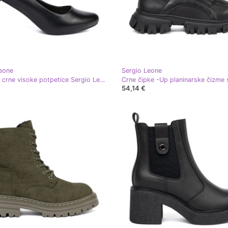
eone
Sergio Leone
Moderne crne visoke potpetice Sergio Leone crna
54,14 €