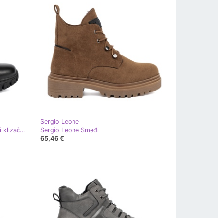
Sergio Leone
Crne čizme s masivnim potplatom i klizačem Sergio Leone crna
Sergio Leone Smeđi
65,46 €