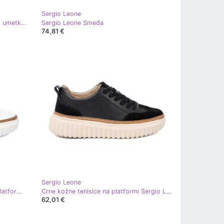
Sergio Leone
Elegantne crne čizme s fleksibilnim umetkom Sergio Leone crna
Sergio Leone Smeđa
74,81 €
Sergio Leone
Bijele tenisice kože Sergio Leone platforma bijela
Crne kožne tenisice na platformi Sergio Leone Beige crna
62,01 €