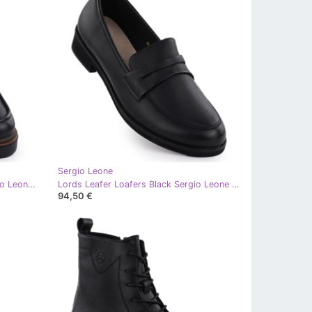
Sergio Leone
Lordy kožni natikači na crnoj Sergio Leone MK25166-S ženska platforma
Lords Leafer Loafers Black Sergio Leone MK25112-S
94,50 €