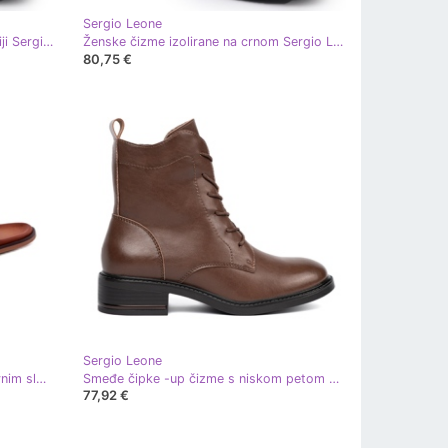
Sergio Leone
Ženske čizme izolirane na burgundiji Sergio Leone BT25239 crvena
Ženske čizme izolirane na crnom Sergio Leone BT25239 crna
80,75 €
Sergio Leone
Sergio Leone Ženske sandale s ravnim slovima sa Sergiom Leone SK086H Stripes crne crna
Smeđe čipke -up čizme s niskom petom Sergio Leone smeđa
77,92 €