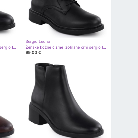
Sergio Leone
Ženske kožne čizme izolirane crni sergio leone bt25091
Ženske kožne čizme izolirane crni sergio leone bt25172-s
99,00 €