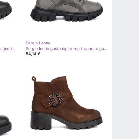
Sergio Leone
Crne čipke -Up planinarske čizme s gustim potplatom Sergio Leone crna
Sergio leone guste čipke -up trapara s gustim potplatom siva
54,14 €