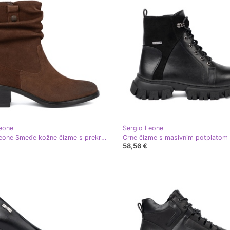
eone
Sergio Leone
Sergio Leone Smeđe kožne čizme s prekrivenim gornjim Sergiom Leoneom smeđa
58,56 €