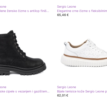
eone
Sergio Leone
Tamnozelene ženske čizme s antilop finišom Sergio Leone
65,46 €
eone
Sergio Leone
Crne ženske cipele s vezanjem i gazištem Sergio Leone crna
62,01 €