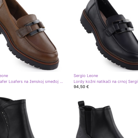
eone
Sergio Leone
Lords Leafer Loafers na ženskoj smeđoj platformi Sergio Leone MK25166-S
94,50 €