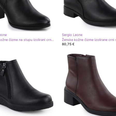
eone
Sergio Leone
Ženske kožne čizme na stupu izolirani crni sergio leone bt25015
80,75 €