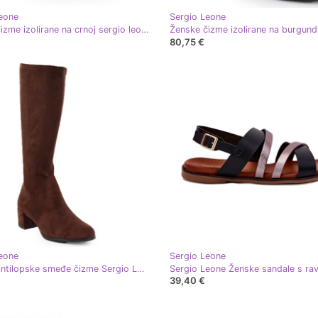
eone
Sergio Leone
Ženske čizme izolirane na crnoj sergio leone bt25348-s kuga
80,75 €
eone
Sergio Leone
Ženske antilopske smeđe čizme Sergio Leone KZ205
39,40 €