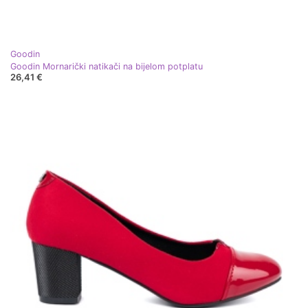
Goodin
Goodin Mornarički natikači na bijelom potplatu
26,41 €