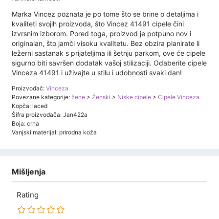
Marka Vincez poznata je po tome što se brine o detaljima i
kvaliteti svojih proizvoda, što Vincez 41491 cipele čini
izvrsnim izborom. Pored toga, proizvod je potpuno nov i
originalan, što jamči visoku kvalitetu. Bez obzira planirate li
ležerni sastanak s prijateljima ili šetnju parkom, ove će cipele
sigurno biti savršen dodatak vašoj stilizaciji. Odaberite cipele
Vinceza 41491 i uživajte u stilu i udobnosti svaki dan!
Proizvođač:
Vinceza
Povezane kategorije:
žene
>
Ženski
>
Niske cipele
>
Cipele Vinceza
Kopča: laced
Šifra proizvođača: Jan422a
Boja: crna
Vanjski materijal: prirodna koža
Mišljenja
Rating