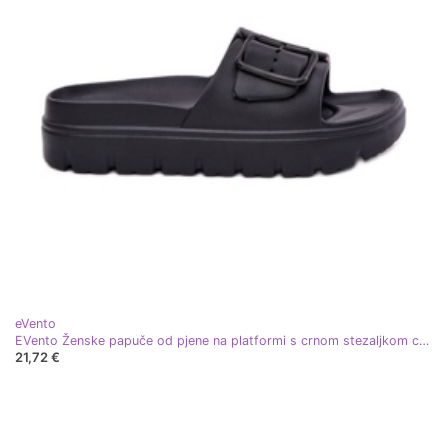
eVento
EVento Ženske papuče od pjene na platformi s crnom stezaljkom crna
21,72 €