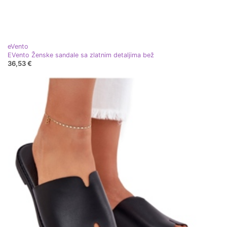
eVento
EVento Ženske sandale sa zlatnim detaljima bež
36,53 €