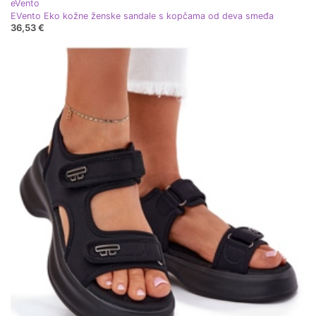
eVento
EVento Eko kožne ženske sandale s kopčama od deva smeđa
36,53 €