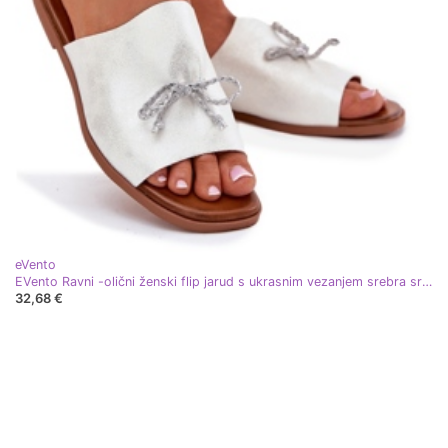
eVento
EVento Ravni -olični ženski flip jarud s ukrasnim vezanjem srebra srebro
32,68 €