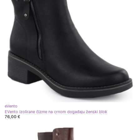
eVento
EVento Izolirane čizme na crnom događaju ženski blok
76,00 €