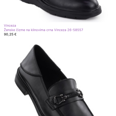
Vinceza
Ženske čizme na klinovima crna Vinceza 26-58557
90,25 €