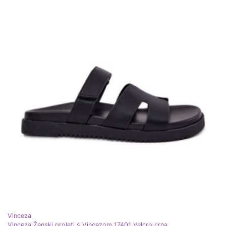
Vinceza
Vinceza Ženski proleti s Vincezom 17401 Velcro crna