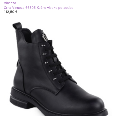
Vinceza
Crna Vinceza 66805 Kožne visoke potpetice
112,50 €