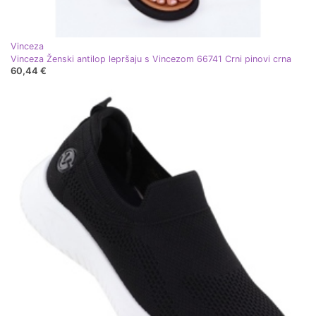
Vinceza
Vinceza Ženski antilop lepršaju s Vincezom 66741 Crni pinovi crna
60,44 €