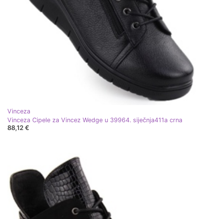
Vinceza
Vinceza Cipele za Vincez Wedge u 39964. siječnja411a crna
88,12 €