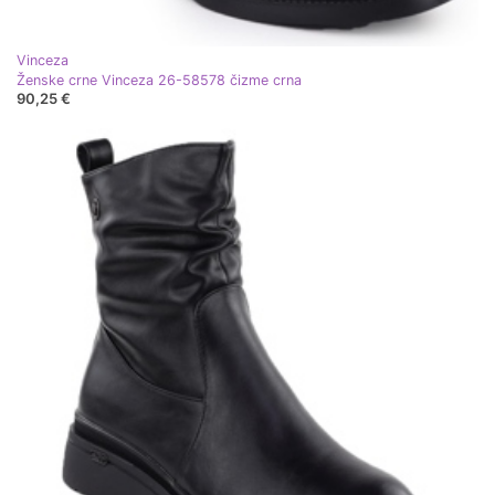
Vinceza
Ženske crne Vinceza 26-58578 čizme crna
90,25 €