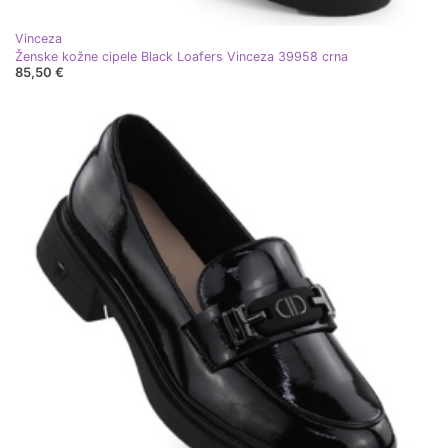
Vinceza
Ženske kožne cipele Black Loafers Vinceza 39958 crna
85,50 €