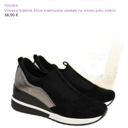
Vinceza
Vinceza Srebrne Alicia svjetlucave sandale na visoku petu srebro
38,50 €