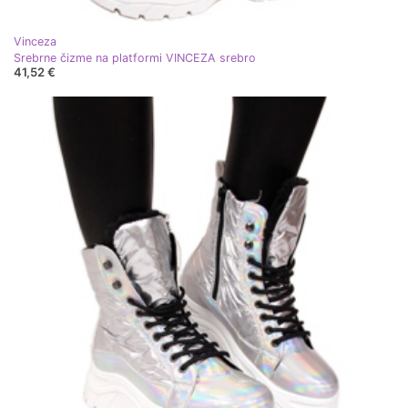
Vinceza
Srebrne čizme na platformi VINCEZA srebro
41,52 €