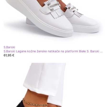
S.Barski
S.Barski Lagane kožne ženske natikače na platformi Białe S. Barski LR590 bijela
61,95 €