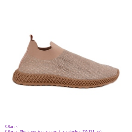
S.Barski
S.Barski Slocirane ženske sportske cipele s TW121 bež