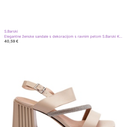
S.Barski
Elegantne ženske sandale s dekoracijom s ravnim petom S.Barski KV51-003 ružičasto zlato zlatni
40,59 €