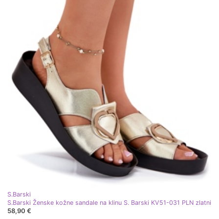
S.Barski
S.Barski Ženske kožne sandale na klinu S. Barski KV51-031 PLN zlatni
58,90 €