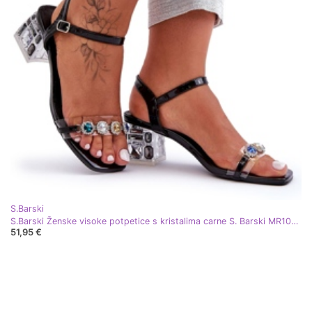
S.Barski
S.Barski Ženske visoke potpetice s kristalima carne S. Barski MR1037-01 crna
51,95 €