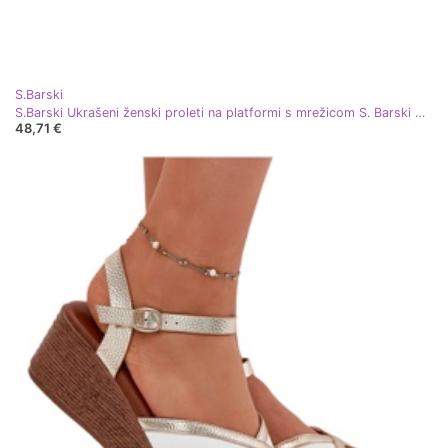
S.Barski
S.Barski Ukrašeni ženski proleti na platformi s mrežicom S. Barski My51-016 Black crna
48,71 €