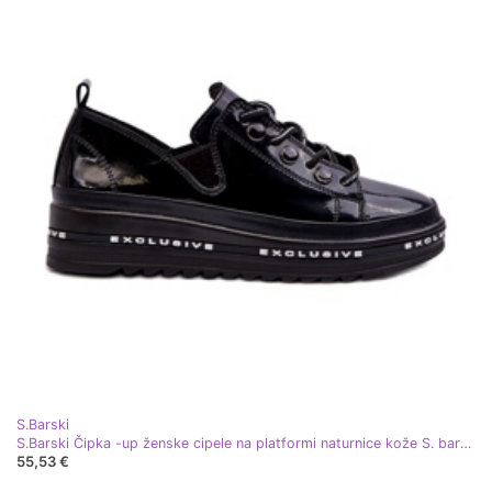
S.Barski
S.Barski Čipka -up ženske cipele na platformi naturnice kože S. barski Lr620 crno crna
55,53 €