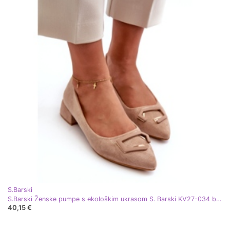
S.Barski
S.Barski Ženske pumpe s ekološkim ukrasom S. Barski KV27-034 bež
40,15 €