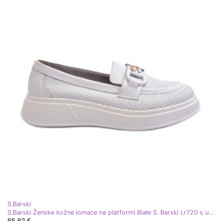
S.Barski
S.Barski Ženske kožne lomace na platformi Białe S. Barski Lr720 s ukrasom bijela
65,62 €