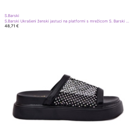
S.Barski
S.Barski Ukrašeni ženski jastuci na platformi s mrežicom S. Barski My51-016 Złote zlatni
48,71 €