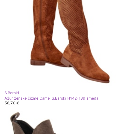
S.Barski
Ažur ženske čizme Camel S.Barski HY42-139 smeđa
56,70 €