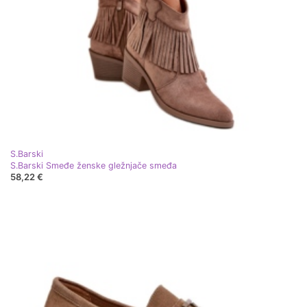
S.Barski
S.Barski Smeđe ženske gležnjače smeđa
58,22 €