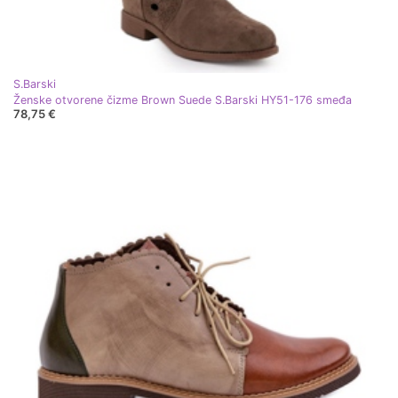
S.Barski
Ženske otvorene čizme Brown Suede S.Barski HY51-176 smeđa
78,75 €