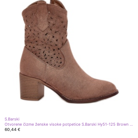
S.Barski
Otvorene čizme ženske visoke potpetice S.Barski Hy51-125 Brown smeđa
60,44 €