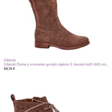
S.Barski
S.Barski Čizme s otvorenim gornjim dijelom S. barskih hy51-860 smeđa
68,19 €