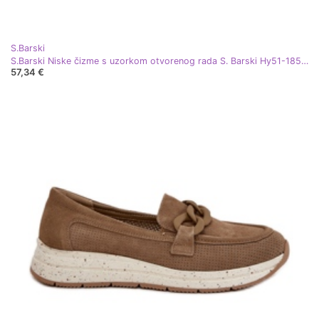
S.Barski
S.Barski Niske čizme s uzorkom otvorenog rada S. Barski Hy51-185 smeđa
57,34 €