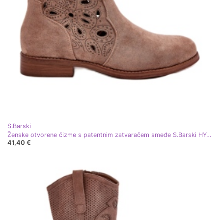
S.Barski
Ženske otvorene čizme s patentnim zatvaračem smeđe S.Barski HY42-081 smeđa
41,40 €