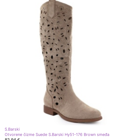
S.Barski
Otvorene čizme Suede S.Barski Hy51-176 Brown smeđa
82,94 €