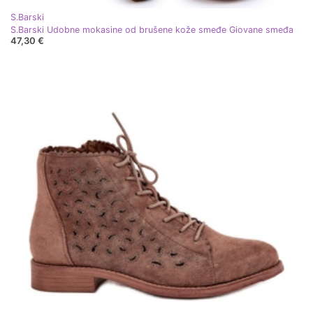
S.Barski
S.Barski Udobne mokasine od brušene kože smeđe Giovane smeđa
47,30 €