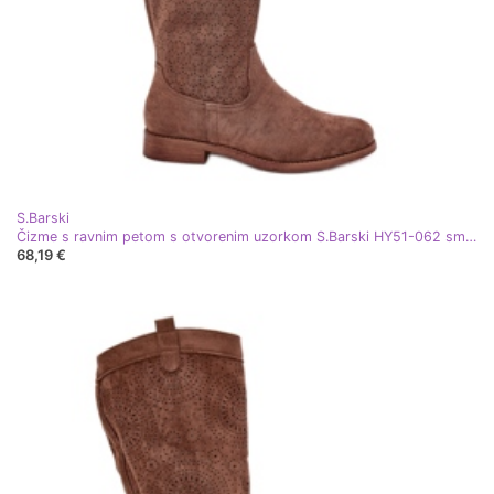
S.Barski
Čizme s ravnim petom s otvorenim uzorkom S.Barski HY51-062 smeđa
68,19 €