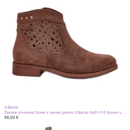
S.Barski
Ženske otvorene čizme s ravnim petom S.Barski Hy51-113 Brown smeđa
55,02 €