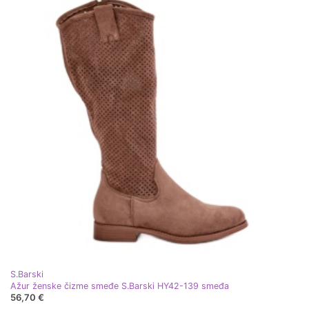
S.Barski
Ažur ženske čizme smeđe S.Barski HY42-139 smeđa
56,70 €