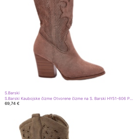
S.Barski
S.Barski Kaubojske čizme Otvorene čizme na S. Barski HY51-606 Post Brown smeđa
69,74 €