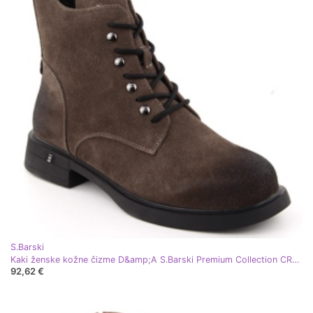
S.Barski
Kaki ženske kožne čizme D&amp;A S.Barski Premium Collection CR42-158 smeđa
92,62 €