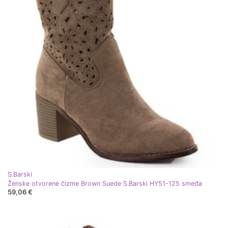
S.Barski
Ženske otvorene čizme Brown Suede S.Barski HY51-125 smeđa
59,06 €