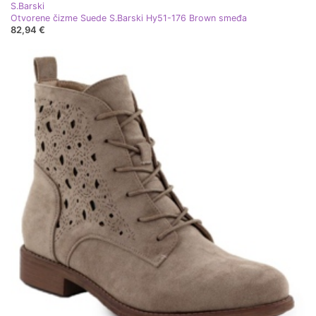
S.Barski
Otvorene čizme Suede S.Barski Hy51-176 Brown smeđa
82,94 €