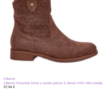
S.Barski
S.Barski Otvorene čizme s ravnim petom S. Barski HY51-063 smeđa
57,34 €