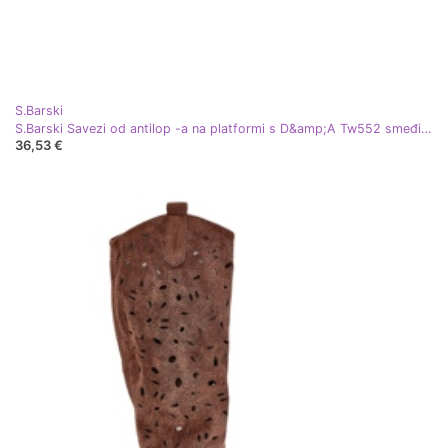
S.Barski
S.Barski Savezi od antilop -a na platformi s D&amp;A Tw552 smeđi lanac smeđa
36,53 €