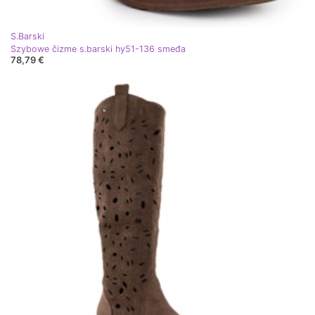
S.Barski
Szybowe čizme s.barski hy51-136 smeđa
78,79 €