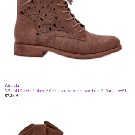
S.Barski
S.Barski Suede čipkaste čizme s otvorenim uzorkom S. Barski hy51-136 Brown smeđa
57,34 €