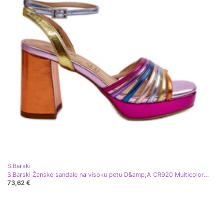
S.Barski
S.Barski Ženske sandale na visoku petu D&amp;A CR920 Multicolor ljubičasta
73,62 €