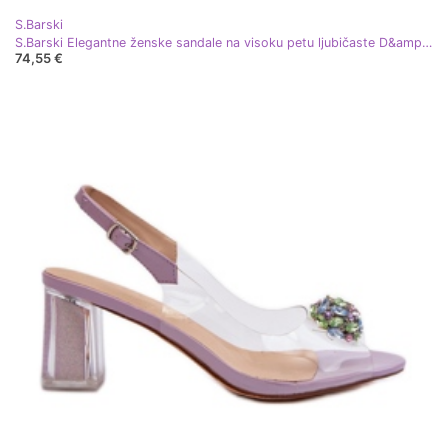
S.Barski
S.Barski Elegantne ženske sandale na visoku petu ljubičaste D&amp;A MR38-549 ljubičasta
74,55 €