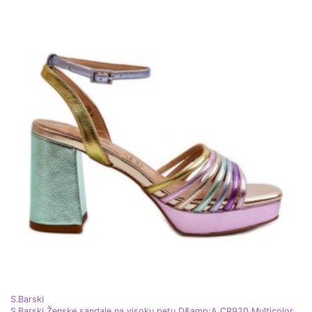
S.Barski
S.Barski Ženske sandale na visoku petu D&amp;A CR920 Multicolor ljubičasta