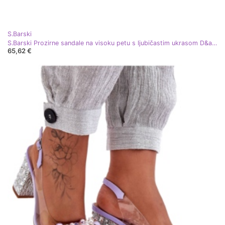
S.Barski
S.Barski Prozirne sandale na visoku petu s ljubičastim ukrasom D&amp;A MR38-454 ljubičasta
65,62 €