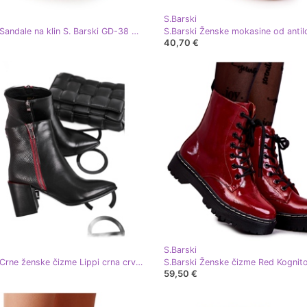
S.Barski
S.Barski Sandale na klin S. Barski GD-38 Red smeđa crvena
40,70 €
S.Barski
S.Barski Crne ženske čizme Lippi crna crvena
S.Barski Ženske čizme Red Kognit
59,50 €