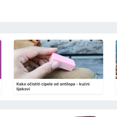
Kako očistiti cipele od antilopa - kućni
lijekovi