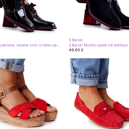
S.Barski
S.Barski Lakirane, vezane crno-crvene cipele na postu od Esmer crna crvena
49,00 €