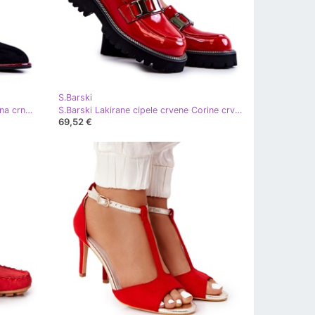
S.Barski
S.Barski Modne cipele od antilopa na crno-crvenoj Lorena kolčiću crna crvena
S.Barski Lakirane cipele crvene Corine crvena
69,52 €