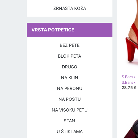
ZRNASTA KOŽA
VRSTA POTPETICE
BEZ PETE
BLOK PETA
DRUGO
S.Barski
NA KLIN
28,75 €
NA PERONU
NA POSTU
NA VISOKU PETU
STAN
U ŠTIKLAMA