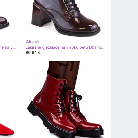
S.Barski
Lacirane tamnocrvene lakirane čizme na visoku petu S.Barski MR870-06 crvena
Lakirane gležnjače na visoku petu D&amp;A S.Barski Premium Collection W OLI225C bordo crvena
96,94 €