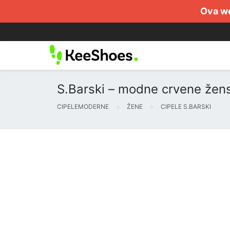
Ova we
S.Barski – modne crvene žens
CIPELEMODERNE
ŽENE
CIPELE S.BARSKI