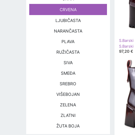
CRVENA
LJUBIČASTA
NARANČASTA
S.Barski
PLAVA
97,20 €
RUŽIČASTA
SIVA
SMEĐA
SREBRO
VIŠEBOJAN
ZELENA
ZLATNI
ŽUTA BOJA