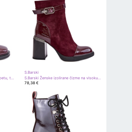
S.Barski
S.Barski Lakirane čizme na visoku petu, tople, s ukrasom D&amp;A MR880-021 Bordo crvena
S.Barski Ženske izolirane čizme na visoku petu s ukrasnom kopčom D&amp;A MR880-085 Bordo crvena
78,38 €