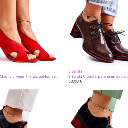
S.Barski
S.Barski Modne crvene Therala antilop sandale crvena
53,90 €