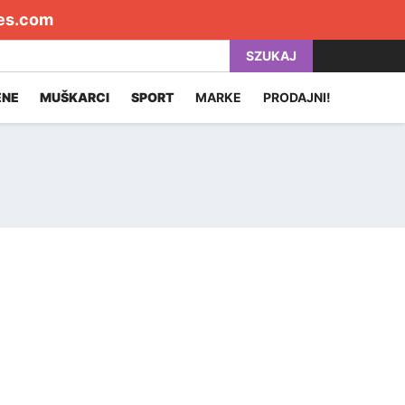
es.com
SZUKAJ
ENE
MUŠKARCI
SPORT
MARKE
PRODAJNI!