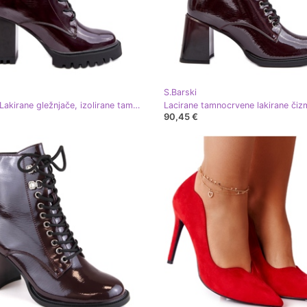
S.Barski
S.Barski Lakirane gležnjače, izolirane tamnocrvene D&amp;A MR870-54 crvena
90,45 €