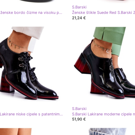
S.Barski
Lakirane ženske bordo čizme na visoku petu D&amp;A S.Barski Premium Collection MR870-06 crvena
21,24 €
S.Barski
S.Barski Lakirane niske cipele s patentnim zatvaračem crna crvena
51,90 €