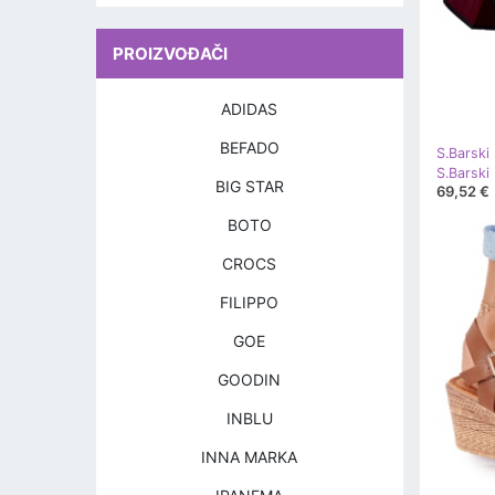
PROIZVOĐAČI
ADIDAS
BEFADO
S.Barski
BIG STAR
69,52 €
BOTO
CROCS
FILIPPO
GOE
GOODIN
INBLU
INNA MARKA