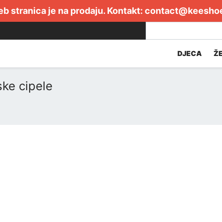
b stranica je na prodaju. Kontakt:
contact@keesho
DJECA
Ž
ke cipele