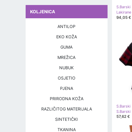
S.Barski
KOLJENICA
94,05 €
ANTILOP
EKO KOŽA
GUMA
MREŽICA
NUBUK
OSJETIO
PJENA
PRIRODNA KOŽA
S.Barski
RAZLIČITOG MATERIJALA
57,62 €
SINTETIČKI
TKANINA