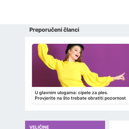
Preporučeni članci
U glavnim ulogama: cipele za ples.
Provjerite na što trebate obratiti pozornost
VELIČINE