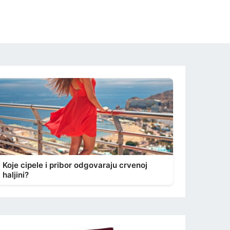
Koje cipele i pribor odgovaraju crvenoj
haljini?