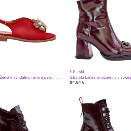
S.Barski
S.Barski Ženske sandale s ravnim petom s ukrasom S. Barski KV27-001 Crvena
84,84 €