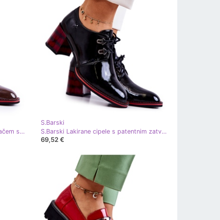
S.Barski
S.Barski Cipele s patentnim zatvaračem smeđe i crvene Laurose smeđa crvena
S.Barski Lakirane cipele s patentnim zatvaračem u crnoj i crvenoj Laurosi crna crvena
69,52 €