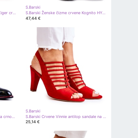
S.Barski
Ženske štikle Suede Red S.Barski Ziger crvena
S.Barski Ženske čizme crvene Kognito HY56 crvena
47,44 €
S.Barski
S.Barski Lakirane moderne cipele na crno-crvenoj Lorena kocki crna crvena
S.Barski Crvene Vinnie antilop sandale na štikle crvena
25,14 €