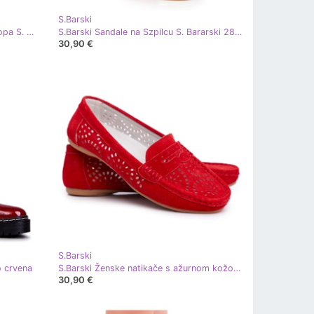
S.Barski
S.Barski Ženske mokasine od antilopa S. Bararski Red crvena
S.Barski Sandale na Szpilcu S. Bararski 280-58 Crveno-zlato crvena zlatni
30,90 €
S.Barski
o crvena
S.Barski Ženske natikače s ažurnom kožom Red Salem crvena
30,90 €