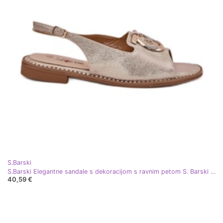
S.Barski
S.Barski Elegantne sandale s dekoracijom s ravnim petom S. Barski KV51-003 zlato zlatni
40,59 €