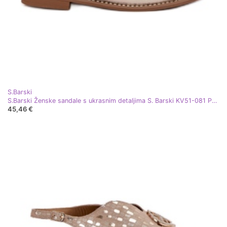
S.Barski
S.Barski Ženske sandale s ukrasnim detaljima S. Barski KV51-081 PLN zlatni
45,46 €