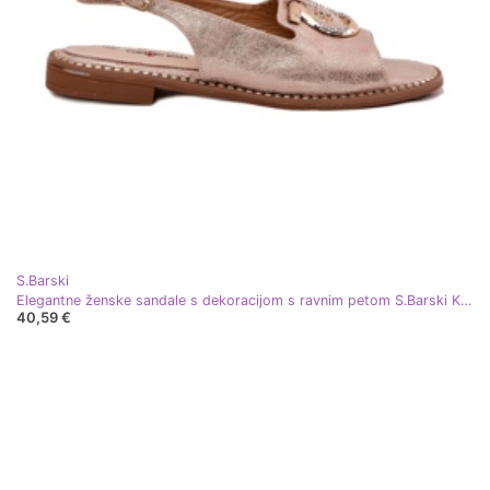
S.Barski
Elegantne ženske sandale s dekoracijom s ravnim petom S.Barski KV51-003 ružičasto zlato zlatni
40,59 €