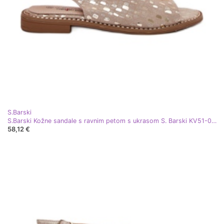
S.Barski
S.Barski Kožne sandale s ravnim petom s ukrasom S. Barski KV51-094 PLN zlatni
58,12 €