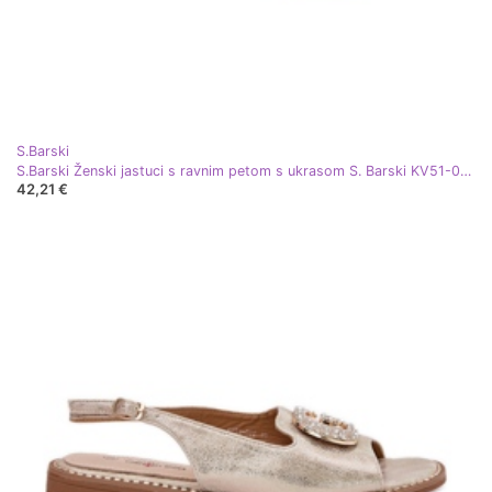
S.Barski
S.Barski Ženski jastuci s ravnim petom s ukrasom S. Barski KV51-013 Zloty zlatni
42,21 €