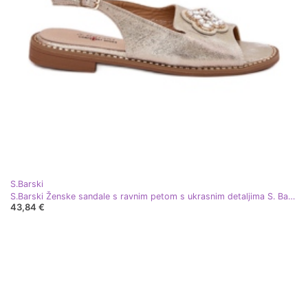
S.Barski
S.Barski Ženske sandale s ravnim petom s ukrasnim detaljima S. Barski KV51-080 PLN zlatni
43,84 €