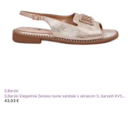
S.Barski
S.Barski Elegantne ženske ravne sandale s ukrasom S. barskih KV51-082 zlata zlatni
43,03 €