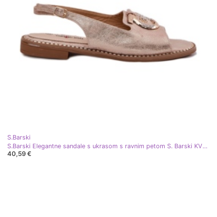
S.Barski
S.Barski Elegantne sandale s ukrasom s ravnim petom S. Barski KV51-003 ružičasto zlato zlatni
40,59 €