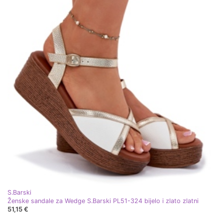
S.Barski
Ženske sandale za Wedge S.Barski PL51-324 bijelo i zlato zlatni
51,15 €