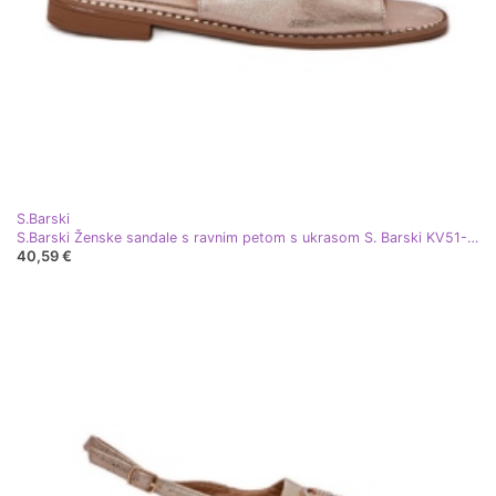
S.Barski
S.Barski Ženske sandale s ravnim petom s ukrasom S. Barski KV51-002 ružičasto zlato zlatni
40,59 €