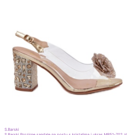
S.Barski
S.Barski Prozirne sandale na postu s kristalima i ukras MR51-702 zlatni