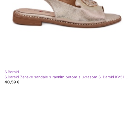
S.Barski
S.Barski Ženske sandale s ravnim petom s ukrasom S. Barski KV51-002 Zlato zlatni
40,59 €