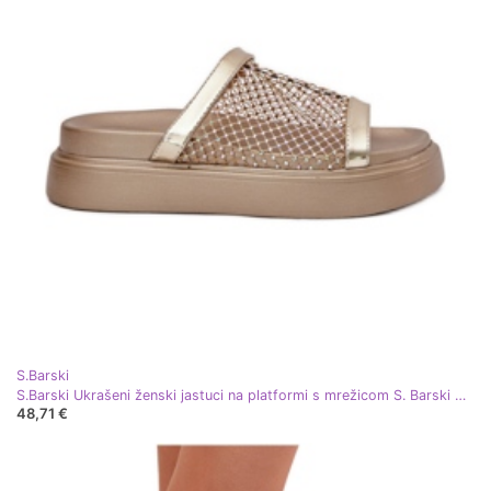
S.Barski
S.Barski Ukrašeni ženski jastuci na platformi s mrežicom S. Barski My51-016 Złote zlatni
48,71 €