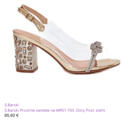
S.Barski
S.Barski Prozirne sandale na MR51-705 Zloty Post zlatni
65,62 €