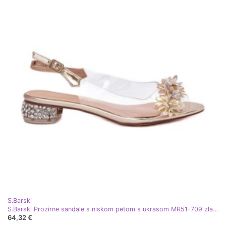
S.Barski
S.Barski Prozirne sandale s niskom petom s ukrasom MR51-709 zlatni
64,32 €