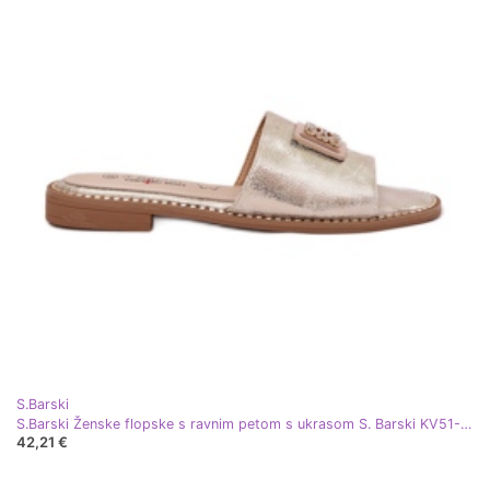
S.Barski
S.Barski Ženske flopske s ravnim petom s ukrasom S. Barski KV51-089 zlato zlatni
42,21 €