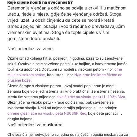
Koje cipele nositi na svečanosti?
Ceremonija vjenčanja obično se odvija u crkvi ili u matičnom
uredu, rjeđe u mjestu gdje će se vjenčanje održati. Stoga
vrijedi uzeti u obzir činjenicu da ćete se morati kretati
između pojedinih lokacija i voditi računa o prevladavajućim
vremenskim uvjetima. Stoga će tople cipele s višim
gornjištem dobro poslužiti.
Naši prijedlozi za žene:
Čizme iznad koljena hit su posljednjih godina, izrazito su ženstvene i
seksi. Ovakve cipele savršeno pristaju uz haljine, a istovremeno jamče
toplinsku udobnost. Dostupni su modeli s visokom petom - npr.
crne
mule s visokom petom
, kao i stan – npr.
N/M crne izolirane čizme od
brušene kože
.
Čizme čarape s visokom petom - ovaj model popularan je među
ženama koje vole jedinstvena, ali vrlo praktična i ženstvena rješenja.
Među tim vrstama prijedloga
sive čizme na visoku petu LL-103p Siva
.
Gležnjače na visoku petu - kraće od čizama, ipak savršene za
svadbena slavlja. Neki od najmodernijih prijedloga su, na primjer:
crvene gležnjače na visoku petu NS039P Red
, koje ćete pronaći i u
drugim bojama.
Naši prijedlozi za muškarce:
Chelsea čizme nedvojbeno su jedna od najčešćih opcija muškaraca za