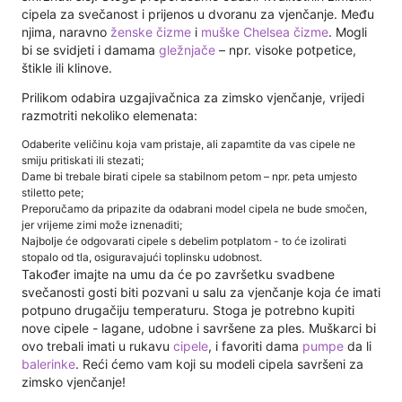
cipela za svečanost i prijenos u dvoranu za vjenčanje. Među
njima, naravno
ženske čizme
i
muške Chelsea čizme
. Mogli
bi se svidjeti i damama
gležnjače
– npr. visoke potpetice,
štikle ili klinove.
Prilikom odabira uzgajivačnica za zimsko vjenčanje, vrijedi
razmotriti nekoliko elemenata:
Odaberite veličinu koja vam pristaje, ali zapamtite da vas cipele ne
smiju pritiskati ili stezati;
Dame bi trebale birati cipele sa stabilnom petom – npr. peta umjesto
stiletto pete;
Preporučamo da pripazite da odabrani model cipela ne bude smočen,
jer vrijeme zimi može iznenaditi;
Najbolje će odgovarati cipele s debelim potplatom - to će izolirati
stopalo od tla, osiguravajući toplinsku udobnost.
Također imajte na umu da će po završetku svadbene
svečanosti gosti biti pozvani u salu za vjenčanje koja će imati
potpuno drugačiju temperaturu. Stoga je potrebno kupiti
nove cipele - lagane, udobne i savršene za ples. Muškarci bi
ovo trebali imati u rukavu
cipele
, i favoriti dama
pumpe
da li
balerinke
. Reći ćemo vam koji su modeli cipela savršeni za
zimsko vjenčanje!