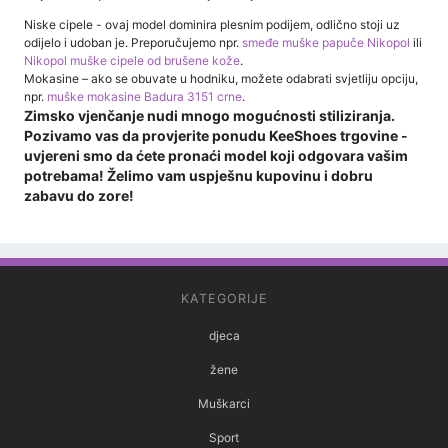
Niske cipele - ovaj model dominira plesnim podijem, odlično stoji uz
odijelo i udoban je. Preporučujemo npr.
smeđe muške papuče Nikopol
ili
Nikopol muške cipele od brušene kože
.
Mokasine – ako se obuvate u hodniku, možete odabrati svjetliju opciju,
npr.
muške mokasine Badura 3151 crne
.
Zimsko vjenčanje nudi mnogo mogućnosti stiliziranja.
Pozivamo vas da provjerite ponudu KeeShoes trgovine -
uvjereni smo da ćete pronaći model koji odgovara vašim
potrebama! Želimo vam uspješnu kupovinu i dobru
zabavu do zore!
KATEGORIJE
djeca
žene
Muškarci
Sport