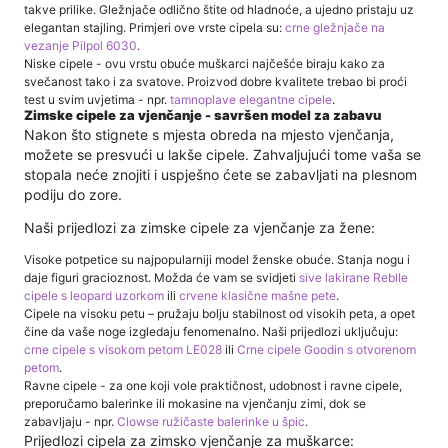
takve prilike. Gležnjače odlično štite od hladnoće, a ujedno pristaju uz
elegantan stajling. Primjeri ove vrste cipela su:
crne gležnjače na
vezanje Pilpol 6030
.
Niske cipele - ovu vrstu obuće muškarci najčešće biraju kako za
svečanost tako i za svatove. Proizvod dobre kvalitete trebao bi proći
test u svim uvjetima - npr.
tamnoplave elegantne cipele
.
Zimske cipele za vjenčanje - savršen model za zabavu
Nakon što stignete s mjesta obreda na mjesto vjenčanja,
možete se presvući u lakše cipele. Zahvaljujući tome vaša se
stopala neće znojiti i uspješno ćete se zabavljati na plesnom
podiju do zore.
Naši prijedlozi za zimske cipele za vjenčanje za žene:
Visoke potpetice su najpopularniji model ženske obuće. Stanja nogu i
daje figuri gracioznost. Možda će vam se svidjeti
sive lakirane Reblle
cipele s leopard uzorkom
ili
crvene klasične mašne pete
.
Cipele na visoku petu – pružaju bolju stabilnost od visokih peta, a opet
čine da vaše noge izgledaju fenomenalno. Naši prijedlozi uključuju:
crne cipele s visokom petom LE028
ili
Crne cipele Goodin s otvorenom
petom
.
Ravne cipele - za one koji vole praktičnost, udobnost i ravne cipele,
preporučamo balerinke ili mokasine na vjenčanju zimi, dok se
zabavljaju - npr.
Clowse ružičaste balerinke u špic
.
Prijedlozi cipela za zimsko vjenčanje za muškarce: