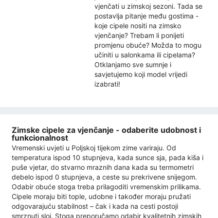
vjenčati u zimskoj sezoni. Tada se
postavlja pitanje među gostima -
koje cipele nositi na zimsko
vjenčanje? Trebam li ponijeti
promjenu obuće? Možda to mogu
učiniti u salonkama ili cipelama?
Otklanjamo sve sumnje i
savjetujemo koji model vrijedi
izabrati!
Zimske cipele za vjenčanje - odaberite udobnost i
funkcionalnost
Vremenski uvjeti u Poljskoj tijekom zime variraju. Od
temperatura ispod 10 stupnjeva, kada sunce sja, pada kiša i
puše vjetar, do stvarno mraznih dana kada su termometri
debelo ispod 0 stupnjeva, a ceste su prekrivene snijegom.
Odabir obuće stoga treba prilagoditi vremenskim prilikama.
Cipele moraju biti tople, udobne i također moraju pružati
odgovarajuću stabilnost – čak i kada na cesti postoji
smrznuti sloj. Stoga preporučamo odabir kvalitetnih zimskih