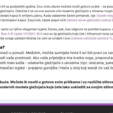
it su posljednjih godina. Ovu vrstu obuće možete nositi gotovo uvijek - na posao
ne gležnjače. Odlučite li se za ove sezone vrlo moderne gležnjače s nitnama i kop
e dodati kaput ili omiljenu jaknu. Kada odaberete šareni primjerak, npr.
Goodin ele
 ili tamnoplavi kaput. Zauzvrat, cipele poput ovih
ženske ravne gležnjače zelene 
samo uz njihov elegantan izgled. Danas, pak, kao odgovor na potrebe kupaca, do
y Bow Ii W cipele 1016501-BLK
ovo su tip gležnjača koje čak i influenceri nose u
prije svega udoban! Možda će vam se svidjeti i ove
izolirane ružičaste tenisice 
ča?
ći u ponudi. Međutim, možda sumnjate hoće li svi biti pravi za vas. A
asiti vaše prednosti. Ako vaša prijateljica ima kratke noge, preporuč
ustiti malo ludila - odaberite gležnjače s ukrasima (npr. resicama, p
lasičan izgled - pripijeno gornjište i hlače u istoj boji stanjit će va
obuće. Možete ih nositi u gotovo svim prilikama i uz različite stil
 modernih modela gležnjača koje ćete lako uskladiti sa svojim stil