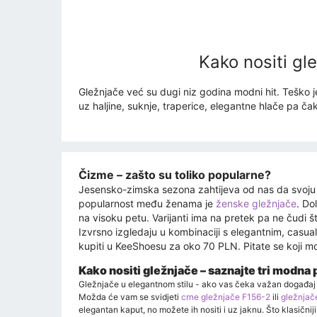
Kako nositi gl
Gležnjače već su dugi niz godina modni hit. Teško j
uz haljine, suknje, traperice, elegantne hlače pa čak
Čizme – zašto su toliko popularne?
Jesensko-zimska sezona zahtijeva od nas da svoju ga
popularnost među ženama je
ženske gležnjače
. Do
na visoku petu. Varijanti ima na pretek pa ne čudi š
Izvrsno izgledaju u kombinaciji s elegantnim, casu
kupiti u KeeShoesu za oko 70 PLN. Pitate se koji mo
Kako nositi gležnjače – saznajte tri modna 
Gležnjače u elegantnom stilu - ako vas čeka važan događaj i 
Možda će vam se svidjeti
crne gležnjače F156-2
ili
gležnjač
elegantan kaput, no možete ih nositi i uz jaknu. Što klasični