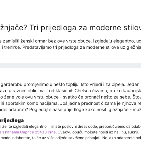
ežnjače? Tri prijedloga za moderne stilo
e zamisliti ženski ormar bez ove vrste obuće. Izgledaju elegantno, ud
 i trenirke. Predstavljamo tri prijedloga za moderne stilove uz gležnj
rderobu promijenimo u nešto topliju. Isto vrijedi i za cipele. Jedan
laze u raznim oblicima - od klasičnih Chelsea čizama, preko kaubojsk
to žene vole ovu vrstu obuće - svatko će pronaći nešto za sebe. Štovi
al ili sportskim kombinacijama. Još jedna prednost čizama je njihova
del odabrati? Pogledajte naše prijedloge kako nositi gležnjače - mož
prijedloga
želite izgledati elegantno ili imate poslovni dress code, preporučujemo da odabe
e s nitnama Caprice 25433 crne
. Ovakvu obuću možete nositi uz haljinu, suknju,
ji model odaberete, to će uz više odjeće savršeno pristajati. No, ako odaberete ne