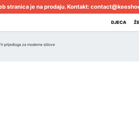
b stranica je na prodaju. Kontakt:
contact@keesho
DJECA
Ž
ri prijedloga za moderne stilove