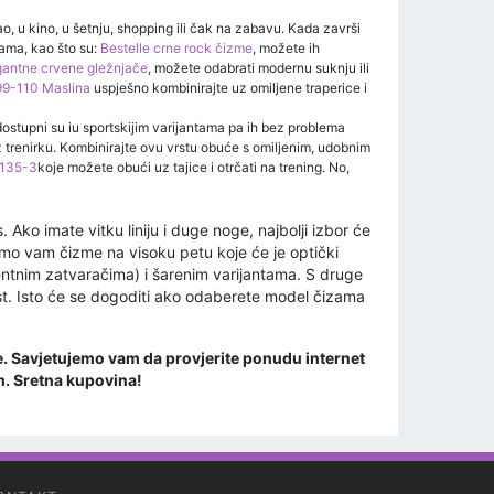
, u kino, u šetnju, shopping ili čak na zabavu. Kada završi
čama, kao što su:
Bestelle crne rock čizme
, možete ih
gantne crvene gležnjače
, možete odabrati modernu suknju ili
99-110 Maslina
uspješno kombinirajte uz omiljene traperice i
stupni su iu sportskijim varijantama pa ih bez problema
z trenirku. Kombinirajte ovu vrstu obuće s omiljenim, udobnim
TL135-3
koje možete obući uz tajice i otrčati na trening. No,
ko imate vitku liniju i duge noge, najbolji izbor će
amo vam čizme na visoku petu koje će je optički
atentnim zatvaračima) i šarenim varijantama. S druge
š list. Isto će se dogoditi ako odaberete model čizama
ove. Savjetujemo vam da provjerite ponudu internet
om. Sretna kupovina!