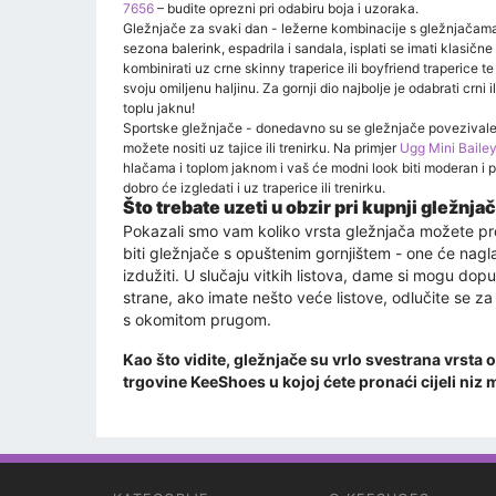
7656
– budite oprezni pri odabiru boja i uzoraka.
Gležnjače za svaki dan - ležerne kombinacije s gležnjačama h
sezona balerink, espadrila i sandala, isplati se imati klasič
kombinirati uz crne skinny traperice ili boyfriend traperice t
svoju omiljenu haljinu. Za gornji dio najbolje je odabrati crni
toplu jaknu!
Sportske gležnjače - donedavno su se gležnjače povezivale 
možete nositi uz tajice ili trenirku. Na primjer
Ugg Mini Baile
hlačama i toplom jaknom i vaš će modni look biti moderan i 
dobro će izgledati i uz traperice ili trenirku.
Što trebate uzeti u obzir pri kupnji gležnja
Pokazali smo vam koliko vrsta gležnjača možete prona
biti gležnjače s opuštenim gornjištem - one će nagl
izdužiti. U slučaju vitkih listova, dame si mogu dop
strane, ako imate nešto veće listove, odlučite se za k
s okomitom prugom.
Kao što vidite, gležnjače su vrlo svestrana vrsta 
trgovine KeeShoes u kojoj ćete pronaći cijeli niz