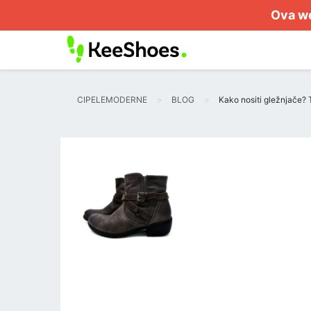
Ova we
CIPELEMODERNE
BLOG
Kako nositi gležnjače? T