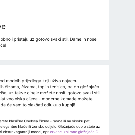
ve
obno i pristaju uz gotovo svaki stil. Dame ih nose
ače!
 od modnih prijedloga koji uživa najveću
ih čizama, čizama, toplih tenisica, pa do gležnjača
še, uz takve cipele možete nositi gotovo svaki stil.
 relativno niska cijena - moderne komade možete
da će vam to olakšati odluku o kupnji!
rete klasične Chelsea čizme - ravne ili na visoku petu.
 elegantne hlače ili žensko odijelo. Gležnjače dobro stoje uz
ki ekstravagantniji model, npr.
crvene izolirane gležnjače G-