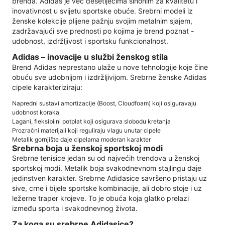
brenda. Adidas je već desetljećima sinonim za kvalitetu i
inovativnost u svijetu sportske obuće. Srebrni modeli iz
ženske kolekcije plijene pažnju svojim metalnim sjajem,
zadržavajući sve prednosti po kojima je brend poznat -
udobnost, izdržljivost i sportsku funkcionalnost.
Adidas – inovacije u službi ženskog stila
Brend Adidas neprestano ulaže u nove tehnologije koje čine
obuću sve udobnijom i izdržljivijom. Srebrne ženske Adidas
cipele karakteriziraju:
Napredni sustavi amortizacije (Boost, Cloudfoam) koji osiguravaju
udobnost koraka
Lagani, fleksibilni potplat koji osigurava slobodu kretanja
Prozračni materijali koji reguliraju vlagu unutar cipele
Metalik gornjište daje cipelama moderan karakter
Srebrna boja u ženskoj sportskoj modi
Srebrne tenisice jedan su od najvećih trendova u ženskoj
sportskoj modi. Metalik boja svakodnevnom stajlingu daje
jedinstven karakter. Srebrne Adidasice savršeno pristaju uz
sive, crne i bijele sportske kombinacije, ali dobro stoje i uz
ležerne traper krojeve. To je obuća koja glatko prelazi
između sporta i svakodnevnog života.
Za koga su srebrne Adidasice?