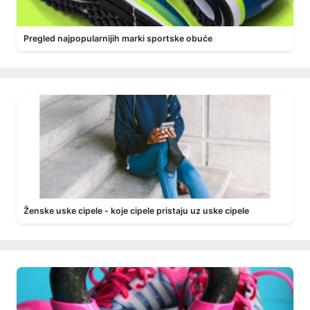
Pregled najpopularnijih marki sportske obuće
Ženske uske cipele - koje cipele pristaju uz uske cipele