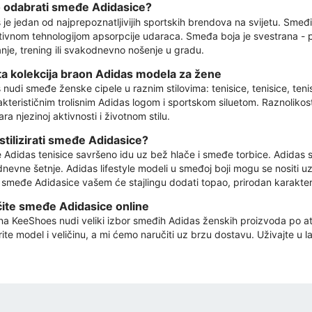
 odabrati smeđe Adidasice?
 je jedan od najprepoznatljivijih sportskih brendova na svijetu. Smeđ
ativnom tehnologijom apsorpcije udaraca. Smeđa boja je svestrana - pri
anje, trening ili svakodnevno nošenje u gradu.
a kolekcija braon Adidas modela za žene
nudi smeđe ženske cipele u raznim stilovima: tenisice, tenisice, tenisi
akterističnim trolisnim Adidas logom i sportskom siluetom. Raznolikos
a njezinoj aktivnosti i životnom stilu.
stilizirati smeđe Adidasice?
Adidas tenisice savršeno idu uz bež hlače i smeđe torbice. Adidas s
nevne šetnje. Adidas lifestyle modeli u smeđoj boji mogu se nositi uz 
l, smeđe Adidasice vašem će stajlingu dodati topao, prirodan karakter
ite smeđe Adidasice online
na KeeShoes nudi veliki izbor smeđih Adidas ženskih proizvoda po at
ite model i veličinu, a mi ćemo naručiti uz brzu dostavu. Uživajte u l