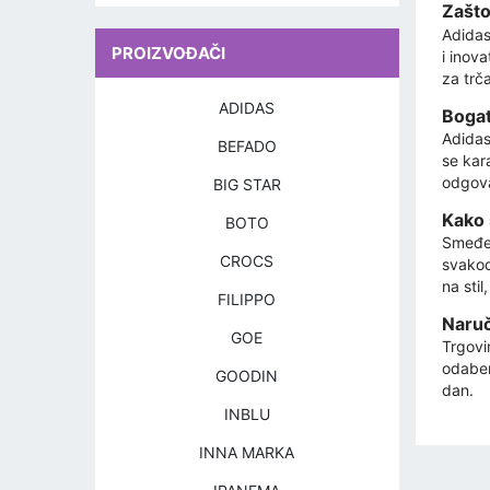
Zašto
Adidas
PROIZVOĐAČI
i inov
za trč
ADIDAS
Bogat
Adidas 
BEFADO
se kar
odgovar
BIG STAR
Kako 
BOTO
Smeđe 
CROCS
svakod
na sti
FILIPPO
Naruč
GOE
Trgovi
odaber
GOODIN
dan.
INBLU
INNA MARKA