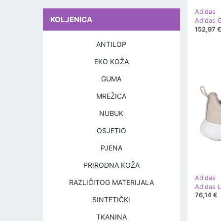
Adidas
KOLJENICA
152,97 
ANTILOP
EKO KOŽA
GUMA
MREŽICA
NUBUK
OSJETIO
PJENA
PRIRODNA KOŽA
Adidas
RAZLIČITOG MATERIJALA
Adidas L
76,14 €
SINTETIČKI
TKANINA