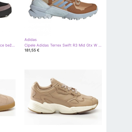
Adidas
Adidas Snowpitch Jr GZ1172 tenisice bež smeđa crna
Cipele Adidas Terrex Swift R3 Mid Gtx W FZ3011 smeđa
181,55 €