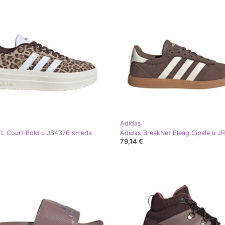
Adidas
VL Court Bold u JS4376 smeđa
€
79,14 €