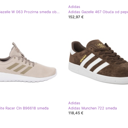
Adidas
Adidas Gazelle W 063 Prozirna smeđa obuća Bijeli Ecru nijansa
€
152,97 €
Adidas
ite Racer Cln B96618 smeđa
Adidas Munchen 722 smeđa
118,45 €