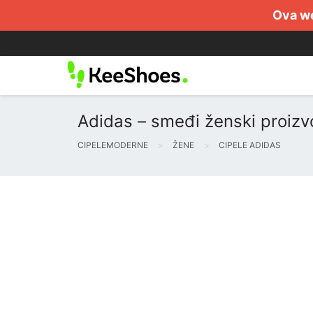
Ova we
Adidas – smeđi ženski proizvo
CIPELEMODERNE
ŽENE
CIPELE ADIDAS