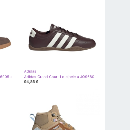
Adidas
Adidas BreakNet Eleag Cipele u JR6905 smeđa
Adidas Grand Court Lo cipele u JQ9680 smeđa
94,86 €