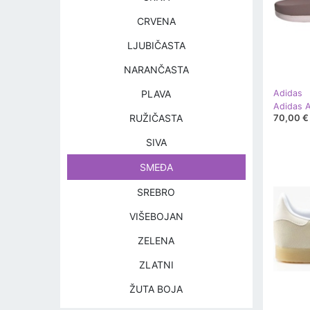
CRVENA
LJUBIČASTA
NARANČASTA
PLAVA
Adidas
70,00 €
RUŽIČASTA
SIVA
SMEĐA
SREBRO
VIŠEBOJAN
ZELENA
ZLATNI
ŽUTA BOJA