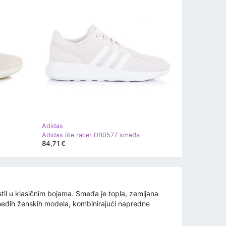
Adidas
Adidas lite racer DB0577 smeđa
84,71 €
til u klasičnim bojama. Smeđa je topla, zemljana
 smeđih ženskih modela, kombinirajući napredne