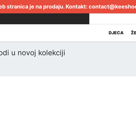
b stranica je na prodaju. Kontakt:
contact@keesho
DJECA
Ž
di u novoj kolekciji