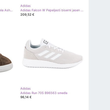
Adidas
Adidas Gazelle 467 Obuća od pepela Ash Pearl White Gum 3 smeđa
Adidas Falcon W Pepeljasti biserni jasen bijele boje smeđa
209,52 €
Adidas
Adidas Run 70S B96563 smeđa
96,14 €