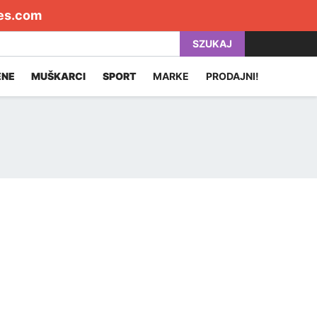
es.com
SZUKAJ
ENE
MUŠKARCI
SPORT
MARKE
PRODAJNI!