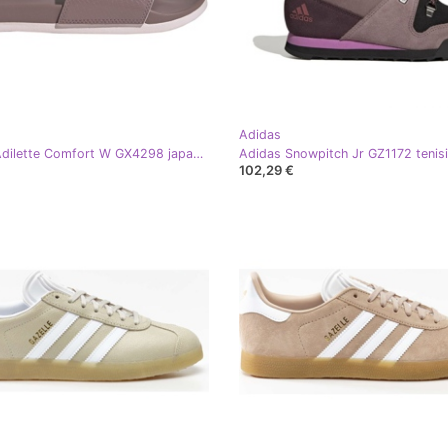
Adidas
Adidas Adilette Comfort W GX4298 japanke smeđa
102,29 €