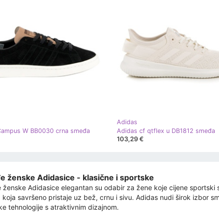
Adidas
Campus W BB0030 crna smeđa
Adidas cf qtflex u DB1812 smeđa
103,29 €
 ženske Adidasice - klasične i sportske
ženske Adidasice elegantan su odabir za žene koje cijene sportski s
a koja savršeno pristaje uz bež, crnu i sivu. Adidas nudi širok izbor
ke tehnologije s atraktivnim dizajnom.