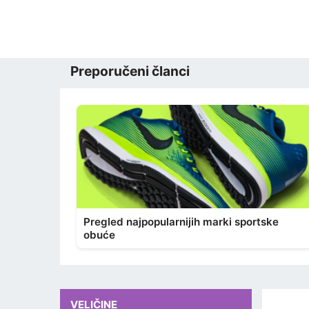
Preporučeni članci
Pregled najpopularnijih marki sportske
obuće
VELIČINE