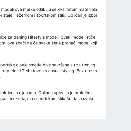
i modeli ove marke odlikuju se kvalitetom materijala
staje i ležernom i sportskom stilu. Odličan je izbor
ce za trening i lifestyle modeli. Svaki model ističe
t stilova znači da će svaka žena pronaći model koji
portske cipele smeđe boje savršene su za trening i
traperice i T-shirtove za casual styling. Bez obzira
.
raktivnim cijenama. Online kupovina je praktična -
aganim okretajima i sportskom stilu Adidasa svaki