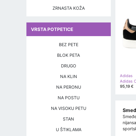
ZRNASTA KOŽA
VRSTA POTPETICE
BEZ PETE
BLOK PETA
DRUGO
Adidas
NA KLIN
Adidas 
95,19 €
NA PERONU
NA POSTU
NA VISOKU PETU
Smeđe
Smeđe 
STAN
nijans
sports
U ŠTIKLAMA