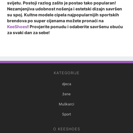
svijetu. Postoji razlog zašto je postao tako popularan!
Nezamjenjiva udobnost nošenja i estetski dizajn savršen
su spoj. Kultne modele cipela najpopularnijih sportskih
brendova po super cijenama možete pronaći na
KeeShoes
! Provjerite ponudu i odaberite savršenu obuću
za svaki dan za sebe!
KATEGORIJE
djeca
žene
Muškarci
Sport
O KEESHOES