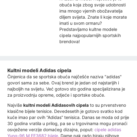
obuća koja zbog svoje udobnosti
ima mnogo vjernih obožavatelja
diljem svijeta. Znate li koje morate
imati u svom ormaru?
Predstavljamo kultne modele
cipela najpopularnijih sportskih
brendova!
Kultni modeli Adidas cipela
Činjenica da se sportska obuća najčešće naziva "adidas"
govori sama za sebe. Ovaj brend je jedan od najstarijih i
najboljih na svijetu. Već gotovo sto godina specijalizirana je
za proizvodnju opreme, odjeće i sportske obuće.
Najviše
kultni modeli Adidasovih cipela
to su prvenstveno
klasične bijele tenisice. Devedesetih je gotovo svatko kod
kuće imao par ovih “Adidas” tenisica. Danas se moda od prije
30 godina vratila u prilog, pa se u trgovinama mogu pronaći
osvježene verzije domaćeg dizajna, poput:
cipele adidas
Yung-96 M EE3682 bijele
. Dame pak rado biraju njihove