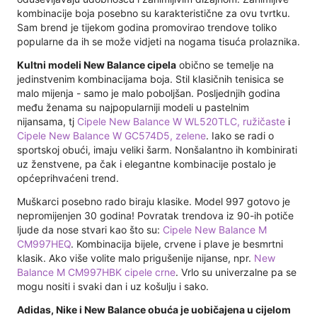
kombinacije boja posebno su karakteristične za ovu tvrtku.
Sam brend je tijekom godina promovirao trendove toliko
popularne da ih se može vidjeti na nogama tisuća prolaznika.
Kultni modeli New Balance cipela
obično se temelje na
jedinstvenim kombinacijama boja. Stil klasičnih tenisica se
malo mijenja - samo je malo poboljšan. Posljednjih godina
među ženama su najpopularniji modeli u pastelnim
nijansama, tj
Cipele New Balance W WL520TLC, ružičaste
i
Cipele New Balance W GC574D5, zelene
. Iako se radi o
sportskoj obući, imaju veliki šarm. Nonšalantno ih kombinirati
uz ženstvene, pa čak i elegantne kombinacije postalo je
općeprihvaćeni trend.
Muškarci posebno rado biraju klasike. Model 997 gotovo je
nepromijenjen 30 godina! Povratak trendova iz 90-ih potiče
ljude da nose stvari kao što su:
Cipele New Balance M
CM997HEQ
. Kombinacija bijele, crvene i plave je besmrtni
klasik. Ako više volite malo prigušenije nijanse, npr.
New
Balance M CM997HBK cipele crne
. Vrlo su univerzalne pa se
mogu nositi i svaki dan i uz košulju i sako.
Adidas, Nike i New Balance obuća je uobičajena u cijelom