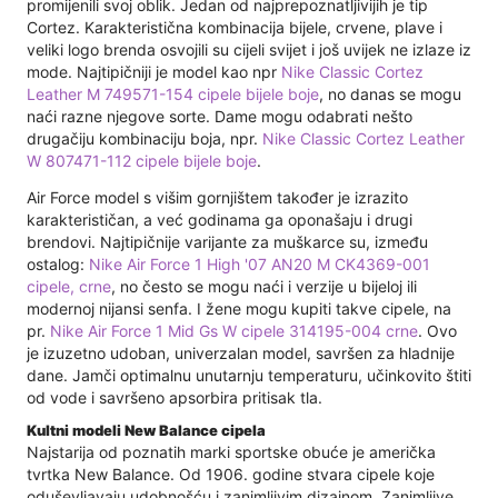
promijenili svoj oblik. Jedan od najprepoznatljivijih je tip
Cortez. Karakteristična kombinacija bijele, crvene, plave i
veliki logo brenda osvojili su cijeli svijet i još uvijek ne izlaze iz
mode. Najtipičniji je model kao npr
Nike Classic Cortez
Leather M 749571-154 cipele bijele boje
, no danas se mogu
naći razne njegove sorte. Dame mogu odabrati nešto
drugačiju kombinaciju boja, npr.
Nike Classic Cortez Leather
W 807471-112 cipele bijele boje
.
Air Force model s višim gornjištem također je izrazito
karakterističan, a već godinama ga oponašaju i drugi
brendovi. Najtipičnije varijante za muškarce su, između
ostalog:
Nike Air Force 1 High '07 AN20 M CK4369-001
cipele, crne
, no često se mogu naći i verzije u bijeloj ili
modernoj nijansi senfa. I žene mogu kupiti takve cipele, na
pr.
Nike Air Force 1 Mid Gs W cipele 314195-004 crne
. Ovo
je izuzetno udoban, univerzalan model, savršen za hladnije
dane. Jamči optimalnu unutarnju temperaturu, učinkovito štiti
od vode i savršeno apsorbira pritisak tla.
Kultni modeli New Balance cipela
Najstarija od poznatih marki sportske obuće je američka
tvrtka New Balance. Od 1906. godine stvara cipele koje
oduševljavaju udobnošću i zanimljivim dizajnom. Zanimljive