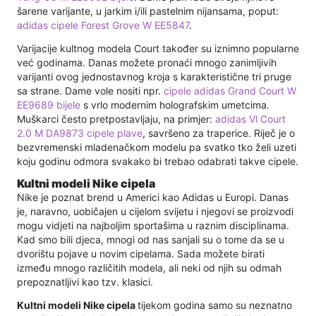
šarene varijante, u jarkim i/ili pastelnim nijansama, poput:
adidas cipele Forest Grove W EE5847
.
Varijacije kultnog modela Court također su iznimno popularne
već godinama. Danas možete pronaći mnogo zanimljivih
varijanti ovog jednostavnog kroja s karakteristične tri pruge
sa strane. Dame vole nositi npr.
cipele adidas Grand Court W
EE9689 bijele
s vrlo modernim holografskim umetcima.
Muškarci često pretpostavljaju, na primjer:
adidas Vl Court
2.0 M DA9873 cipele plave
, savršeno za traperice. Riječ je o
bezvremenski mladenačkom modelu pa svatko tko želi uzeti
koju godinu odmora svakako bi trebao odabrati takve cipele.
Kultni modeli Nike cipela
Nike je poznat brend u Americi kao Adidas u Europi. Danas
je, naravno, uobičajen u cijelom svijetu i njegovi se proizvodi
mogu vidjeti na najboljim sportašima u raznim disciplinama.
Kad smo bili djeca, mnogi od nas sanjali su o tome da se u
dvorištu pojave u novim cipelama. Sada možete birati
između mnogo različitih modela, ali neki od njih su odmah
prepoznatljivi kao tzv. klasici.
Kultni modeli Nike cipela
tijekom godina samo su neznatno