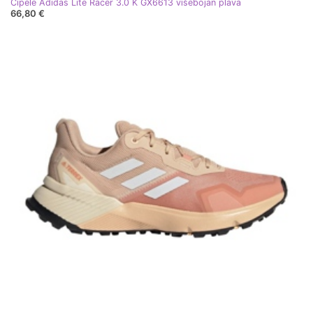
Cipele Adidas Lite Racer 3.0 K GX6613 višebojan plava
66,80 €