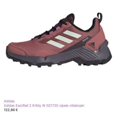
Adidas
Adidas EastRail 2 R.Rdy W GZ1730 cipele višebojan
122,86 €