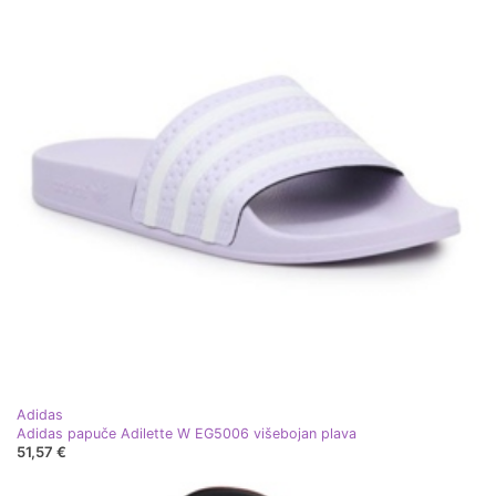
Adidas
Adidas papuče Adilette W EG5006 višebojan plava
51,57 €