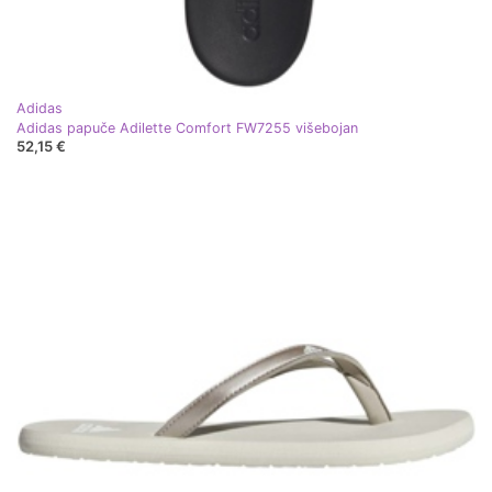
Adidas
Adidas papuče Adilette Comfort FW7255 višebojan
52,15 €