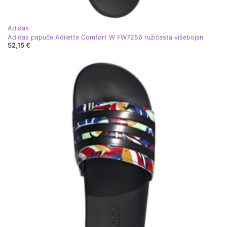
Adidas
Adidas papuče Adilette Comfort W FW7256 ružičasta višebojan
52,15 €