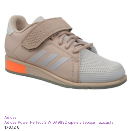
Adidas
Adidas Power Perfect 3 W DA9882 cipele višebojan ružičasta
176,12 €