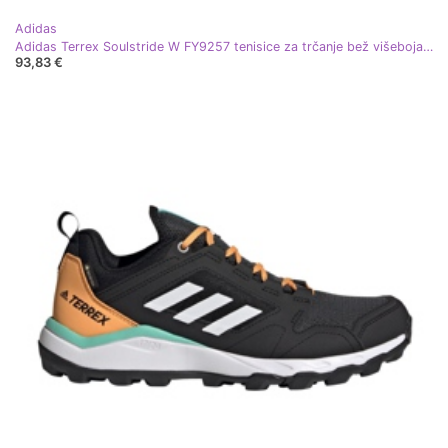
Adidas
Adidas Terrex Soulstride W FY9257 tenisice za trčanje bež višebojan ružičasta
93,83 €