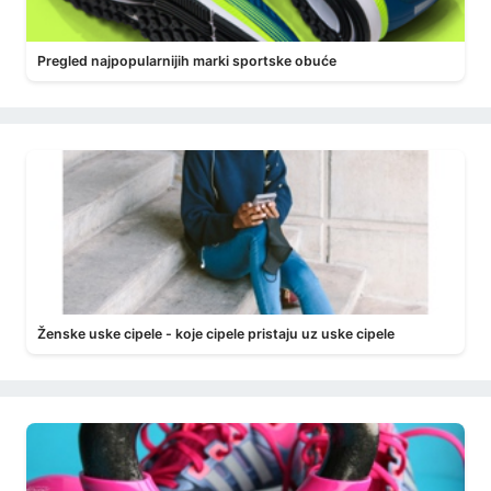
Pregled najpopularnijih marki sportske obuće
Ženske uske cipele - koje cipele pristaju uz uske cipele