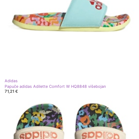
Adidas
Papuče adidas Adilette Comfort W HQ8848 višebojan
71,21 €