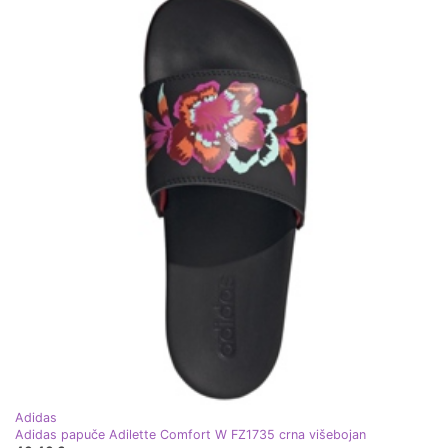
Adidas
Adidas papuče Adilette Comfort W FZ1735 crna višebojan