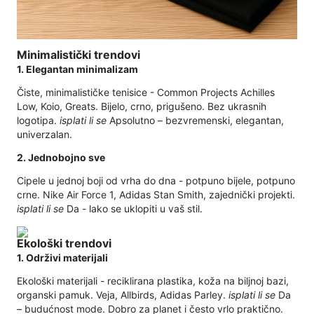
Minimalistički trendovi
1. Elegantan minimalizam
Čiste, minimalističke tenisice - Common Projects Achilles
Low, Koio, Greats. Bijelo, crno, prigušeno. Bez ukrasnih
logotipa.
isplati li se
Apsolutno – bezvremenski, elegantan,
univerzalan.
2. Jednobojno sve
Cipele u jednoj boji od vrha do dna - potpuno bijele, potpuno
crne. Nike Air Force 1, Adidas Stan Smith, zajednički projekti.
isplati li se
Da - lako se uklopiti u vaš stil.
Ekološki trendovi
1. Održivi materijali
Ekološki materijali - reciklirana plastika, koža na biljnoj bazi,
organski pamuk. Veja, Allbirds, Adidas Parley.
isplati li se
Da
– budućnost mode. Dobro za planet i često vrlo praktično.