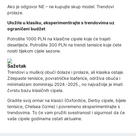
Ako je odgovor NE – ne kupujte skup model. Trendovi
prolaze.
Uložite u klasiku, eksperimentirajte s trendovima uz
ograničeni budžet
Potrošite 1000 PLN na klasične cipele koje će trajati
desetljeće. Potrošite 300 PLN na trendi tenisice koje ćete
nositi tijekom cijele sezone.
Sažetak
Trendovi u muškoj obući dolaze i prolaze, ali klasika ostaje.
Zdepaste tenisice, povratničke loaferice, održiva obuća i
minimalizam dominiraju 2024.-2025., no najvažnije je imati
čvrstu bazu klasičnih cipela.
Gradite svoj ormar na klasici (Oxfordice, Derby cipele, bijele
tenisice, Chelsea čizme) i povremeno eksperimentirajte s
trendovima. To će vam pružiti svestranost i sigurnost da će
vaše cipele godinama ostati aktualne.