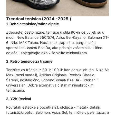
Trendovi tenisica (2024.-2025.)
1. Debele tenisice/tatine cipele
Zdepaste, često ružne, tenisice u stilu 90-ih još uvijek su u
modi. New Balance 550/574, Asics Gel-Kayano, Salomon XT-
6, Nike M2K Tekno. Nosi se uz traperice, cargo hlače,
sportski stil.
isplati li se
Da, ako pristaje vašem stilu ulične
odjeće. Izbjegavajte ako više volite minimalizam.
2. Retro tenisice za trčanje
Tenisice za trčanje iz 80-ih i 90-ih kao casual obuća. Nike Air
Max (razni modeli), Adidas Originals, Reebok Classic.
Šareno, nostalgično, udobno.
isplati li se
Da - udoban i
univerzalan. Dobra alternativa čistim minimalističkim
tenisicama.
3. Y2K Revival
Povratak estetike s početka 21. stoljeća - metalik detalji,
futuristički oblici. Salomon, Asics Gel, tehničke cipele.
isplati li