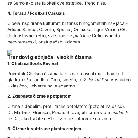
se
Samo ako ste ljubitelj ove estetike. Trend niše.
4. Terasa / Football Casuals
Cipele inspirirane kulturom britanskih nogometnih navijača -
Adidas Samba, Gazelle, Spezial, Onitsuka Tiger Mexico 66.
Jednostavne, retro, svestrane.
isplati li se
Definitivno da -
bezvremenski, pristupačan, udoban.
Trendovi gležnjača i visokih čizama
1. Chelsea Boots Revival
Povratak Chelsea čizama kao smart casual must-havea. I
glatka koža i antilop. Crna, smeđa, bež.
isplati li se
Apsolutno
- klasično, univerzalno, elegantno.
2. Zdepaste čizme s potplatom
Čizme s debelim, profiliranim potplatom (potplat na ušicu).
Dr. Martens, Grenson, Prada. Sirova, utilitarna vibra.
isplati li
se
Da, ako tražite nešto ležernije i otpornije na zimu.
3. Čizme inspirirane planinarenjem