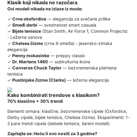
Klasik koji nikada ne razočara
Ovi modeli nikada ne izlaze iz mode:
✓
Crne oksfordice
— elegancija za svečane prilike
✓
Smeđi derbi
— svestranost smart casuala
✓
Bijele tenisice
(Stan Smith, Air Force 1, Common Projects)
- Ležerne osnove
✓
Chelsea čizme
(crna ili smeđa) - jesensko-zimska
elegancija
✓
Penny mokasinke
— preppy classic
✓
Dr. Martens 1460
— subkulturna ikona
✓
Converse Chuck Taylor
— bezvremenska platnena
tenisica
✓
Pustinjske čizme (Clarks)
— ležerna elegancija
Kako kombinirati trendove s klasikom?
70% klasično + 30% trendi
Elementi ormara: klasične, bezvremenske cipele (Oxfordice,
Derby cipele, bijele tenisice, Chelsea čizme). Eksperimenti: 1-
2 para trendi cipela (debele tenisice, šareni modeli).
Zapitajte se: Hoću li ovo nositi za 3 godine?