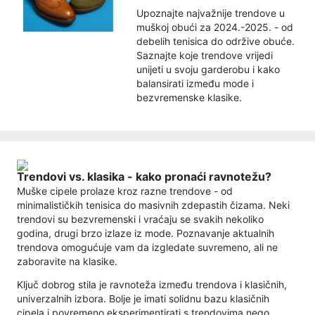
Upoznajte najvažnije trendove u
muškoj obući za 2024.-2025. - od
debelih tenisica do održive obuće.
Saznajte koje trendove vrijedi
unijeti u svoju garderobu i kako
balansirati između mode i
bezvremenske klasike.
Trendovi vs. klasika - kako pronaći ravnotežu?
Muške cipele prolaze kroz razne trendove - od
minimalističkih tenisica do masivnih zdepastih čizama. Neki
trendovi su bezvremenski i vraćaju se svakih nekoliko
godina, drugi brzo izlaze iz mode. Poznavanje aktualnih
trendova omogućuje vam da izgledate suvremeno, ali ne
zaboravite na klasike.
Ključ dobrog stila je ravnoteža između trendova i klasičnih,
univerzalnih izbora. Bolje je imati solidnu bazu klasičnih
cipela i povremeno eksperimentirati s trendovima nego