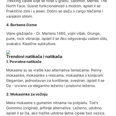
Trekking cipele koje se nose u gradu. Salomon, Merrell, The
North Face. Susret funkcionalnosti s modom.
isplati li se
Praktično zimi i u jesen. Dobro se slažu s cargo hlačama i
vanjskim stilom.
4. Borbene čizme
Vojne gležnjače - Dr. Martens 1460, vojni višak. Grunge,
punk, rock vibracije.
isplati li se
Ako odgovaraju vašem stilu,
svakako. Klasične subkulture.
Trendovi natikača i natikača
1. Povratne natikače
Mokasine su se vratile kao alternativa tenisicama. Penny
mokasinke, mokasinke s resicama, mokasinke s konjicom.
Elegantan, jednostavan za korištenje, svestran.
isplati li se
Da - izvrsno za elegantno ležerno i poslovno ležerno.
2. Mokasinke za vožnju
Meke mokasine s gumenim nitnama na potplatu. Tod's
Gommino (original), jeftinije alternative. Ležerno, udobno.
isplati li se
Da, ako tražite udobne ljetne cipele bez vezica.