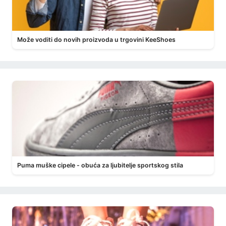
Može voditi do novih proizvoda u trgovini KeeShoes
Puma muške cipele - obuća za ljubitelje sportskog stila