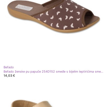
Befado
Befado ženske pu papuče 254D152 smeđe s bijelim leptirićima smeđa
14,03 €