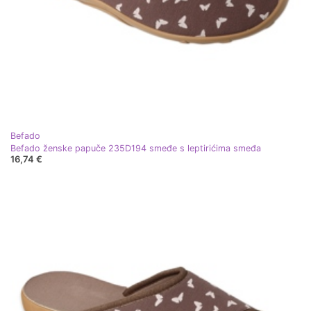
Befado
Befado ženske papuče 235D194 smeđe s leptirićima smeđa
16,74 €