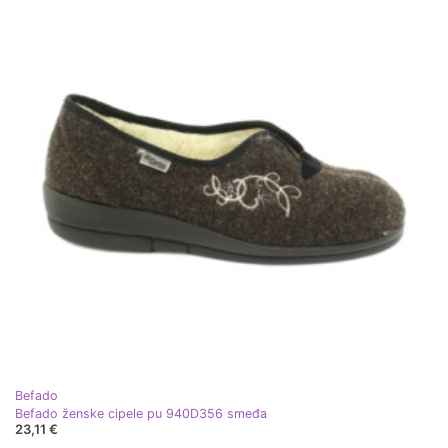
Befado
Befado ženske cipele pu 940D356 smeđa
23,11 €