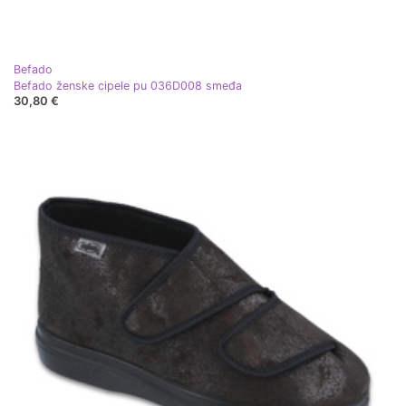
Befado
Befado ženske cipele pu 036D008 smeđa
30,80 €