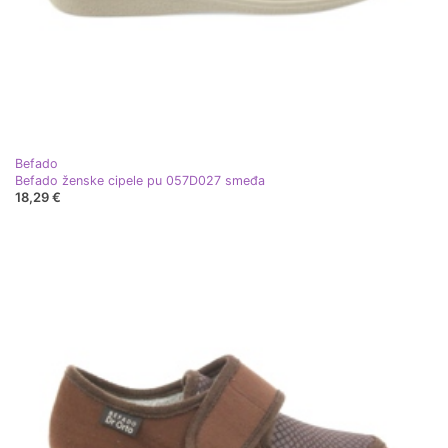
Befado
Befado ženske cipele pu 057D027 smeđa
18,29 €