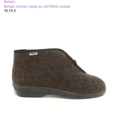
Befado
Befado ženske cipele pu 937D635 smeđa
16,74 €