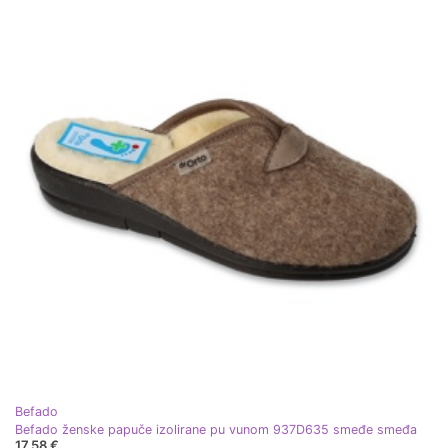
Befado
Befado ženske papuče izolirane pu vunom 937D635 smeđe smeđa
17,58 €