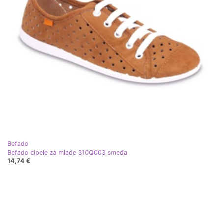
Befado
Befado cipele za mlade 310Q003 smeđa
14,74 €