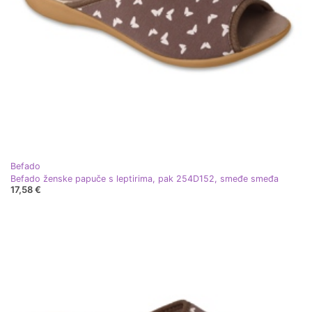
Befado
Befado ženske papuče s leptirima, pak 254D152, smeđe smeđa
17,58 €