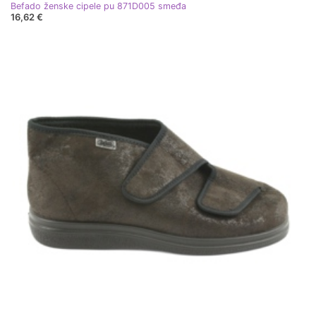
Befado ženske cipele pu 871D005 smeđa
16,62 €