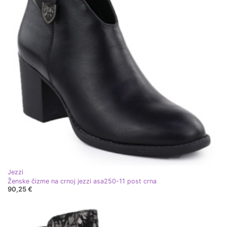
Jezzi
Ženske čizme na crnoj jezzi asa250-11 post crna
90,25 €