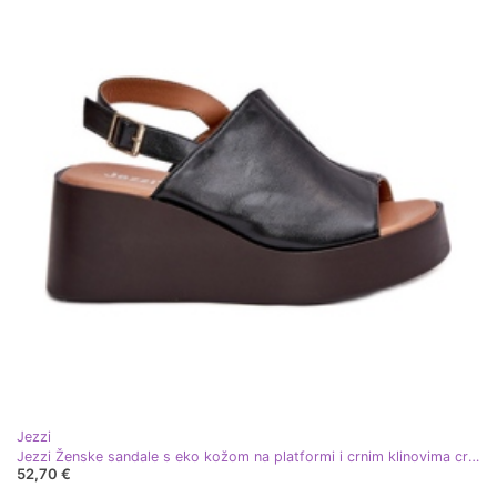
Jezzi
Jezzi Ženske sandale s eko kožom na platformi i crnim klinovima crna
52,70 €