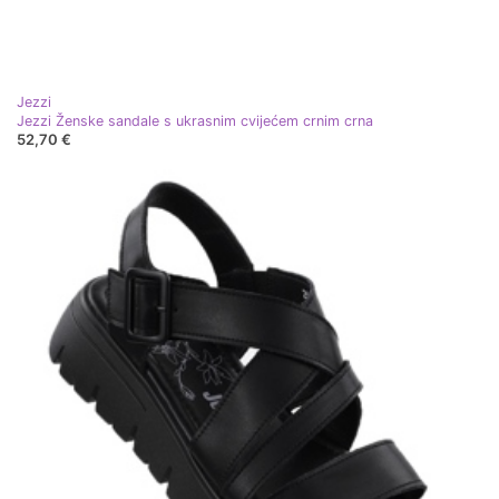
Jezzi
Jezzi Ženske sandale s ukrasnim cvijećem crnim crna
52,70 €