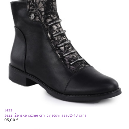
Jezzi
Jezzi Ženske čizme crni cvjetovi asa62-16 crna
95,00 €