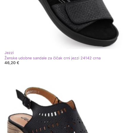
Jezzi
Ženske udobne sandale za čičak crni jezzi 24142 crna
46,20 €