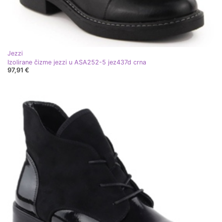
Jezzi
Izolirane čizme jezzi u ASA252-5 jez437d crna
97,91 €