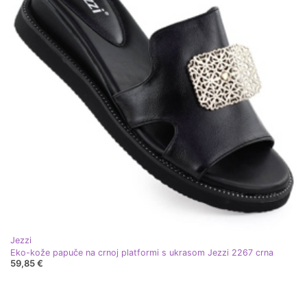
Jezzi
Eko-kože papuče na crnoj platformi s ukrasom Jezzi 2267 crna
59,85 €