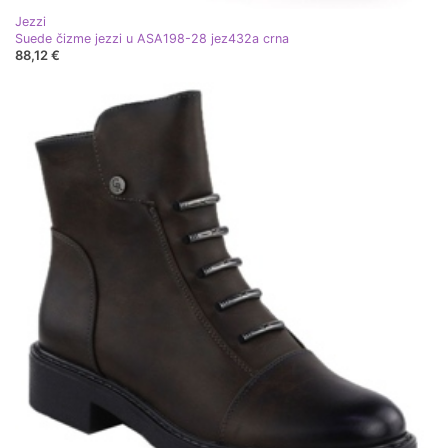
Jezzi
Suede čizme jezzi u ASA198-28 jez432a crna
88,12 €