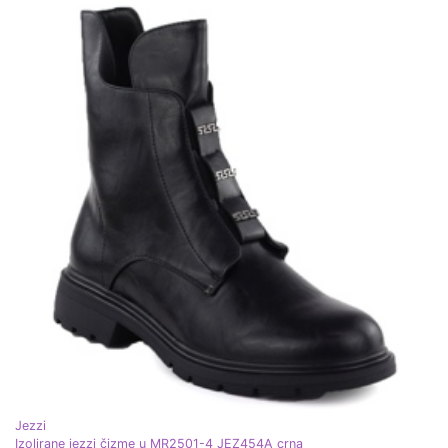
Jezzi
Izolirane jezzi čizme u MR2501-4 JEZ454A crna