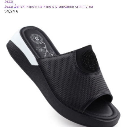
Jezzi
Jezzi Ženski klinovi na klinu s pramčanim crnim crna
54,24 €