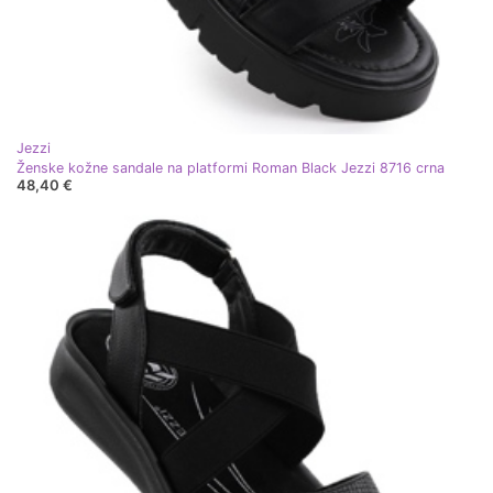
Jezzi
Ženske kožne sandale na platformi Roman Black Jezzi 8716 crna
48,40 €