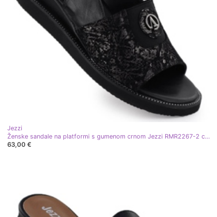
Jezzi
Ženske sandale na platformi s gumenom crnom Jezzi RMR2267-2 crna
63,00 €