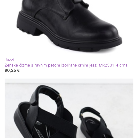
Jezzi
Ženske čizme s ravnim petom izolirane crnim jezzi MR2501-4 crna
90,25 €