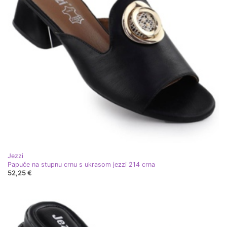
Jezzi
Papuče na stupnu crnu s ukrasom jezzi 214 crna
52,25 €