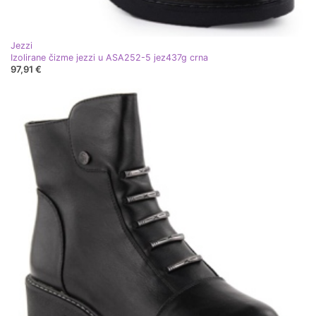
Jezzi
Izolirane čizme jezzi u ASA252-5 jez437g crna
97,91 €