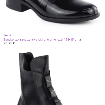
Jezzi
Ženske izolirane ženske lakirane crne jezzi 198-15 crna
90,25 €