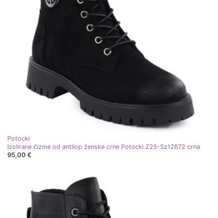
Potocki
Izolirane čizme od antilop ženske crne Potocki Z25-Sz12672 crna
95,00 €