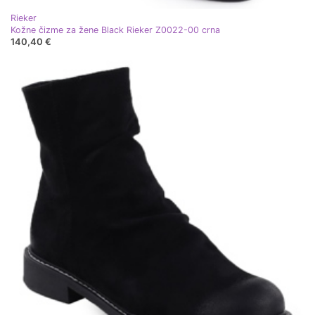
Rieker
Kožne čizme za žene Black Rieker Z0022-00 crna
140,40 €