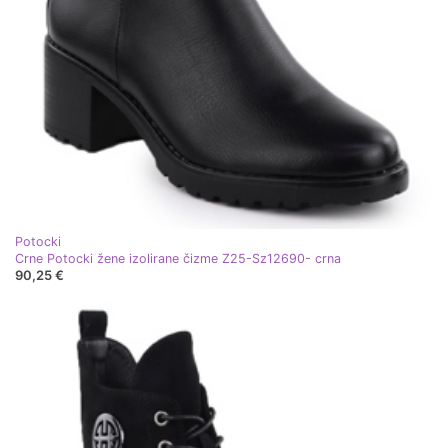
Potocki
Crne Potocki žene izolirane čizme Z25-Sz12690- crna
90,25 €