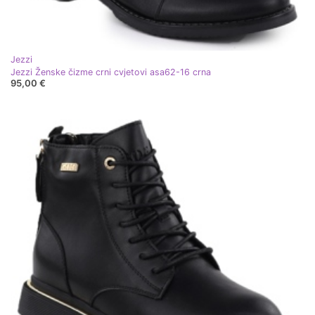
Jezzi
Jezzi Ženske čizme crni cvjetovi asa62-16 crna
95,00 €