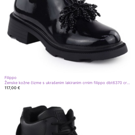
Filippo
Ženske kožne čizme s ukrašenim lakiranim crnim filippo dbt6370 crna
117,00 €