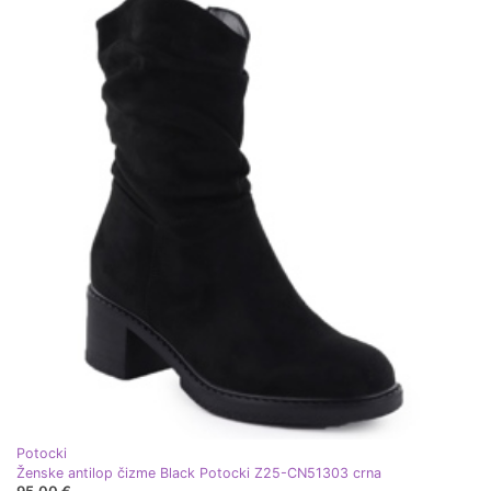
Potocki
Ženske antilop čizme Black Potocki Z25-CN51303 crna
95,00 €