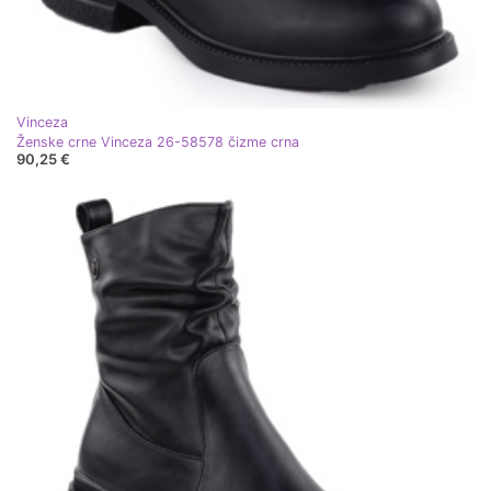
Vinceza
Ženske crne Vinceza 26-58578 čizme crna
90,25 €