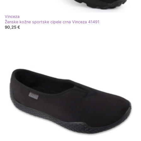
Vinceza
Ženske kožne sportske cipele crna Vinceza 41491
90,25 €