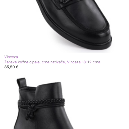
Vinceza
Ženske kožne cipele, crne natikače, Vinceza 18112 crna
85,50 €