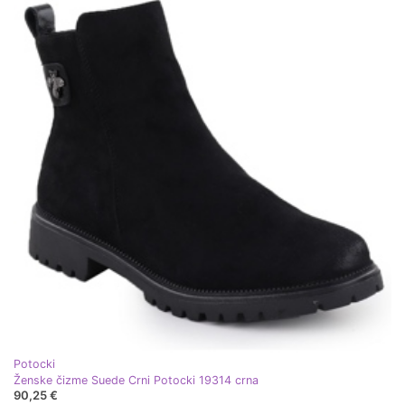
Potocki
Ženske čizme Suede Crni Potocki 19314 crna
90,25 €