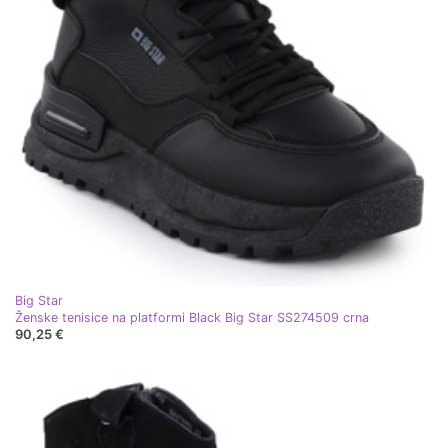
Big Star
Ženske tenisice na platformi Black Big Star SS274509 crna
90,25 €