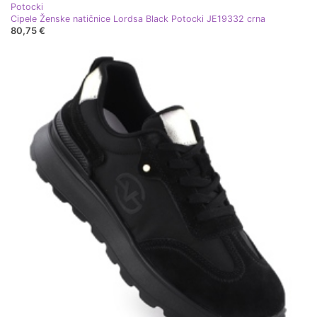
Potocki
Cipele Ženske natičnice Lordsa Black Potocki JE19332 crna
80,75 €