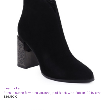
Inna marka
Ženske sukne čizme na ukrasnoj peti Black Gino Fabiani 9210 crna
139,50 €