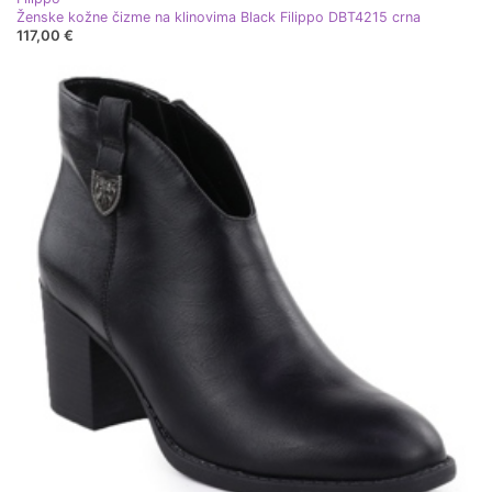
Ženske kožne čizme na klinovima Black Filippo DBT4215 crna
117,00 €