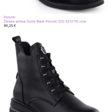
Potocki
Ženske antilop čizme Black Potocki Z25-SZ12716 crna
90,25 €