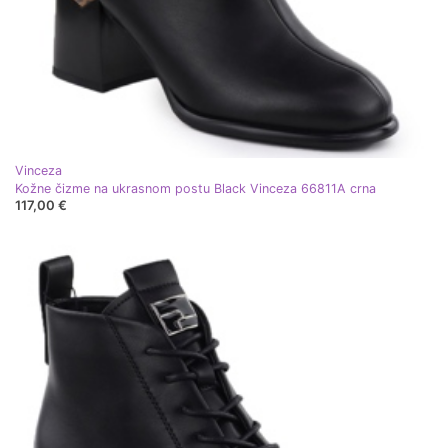
Vinceza
Kožne čizme na ukrasnom postu Black Vinceza 66811A crna
117,00 €