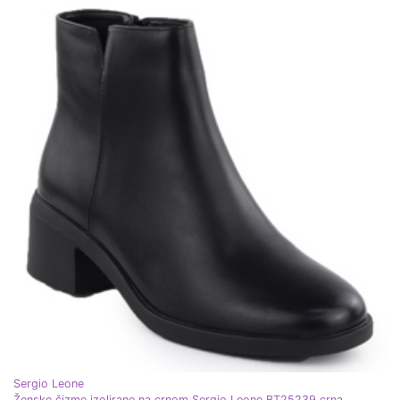
Sergio Leone
Ženske čizme izolirane na crnom Sergio Leone BT25239 crna