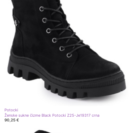
Potocki
Ženske sukne čizme Black Potocki Z25-Je19317 crna
90,25 €