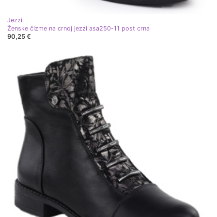
Jezzi
Ženske čizme na crnoj jezzi asa250-11 post crna
90,25 €