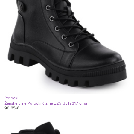
Potocki
Ženske crne Potocki čizme Z25-JE19317 crna
90,25 €