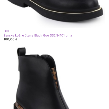
GOE
Ženske kožne čizme Black Goe SS2N4101 crna
180,00 €