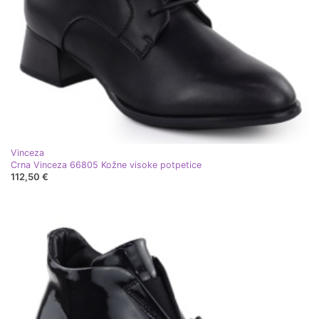
Vinceza
Crna Vinceza 66805 Kožne visoke potpetice
112,50 €