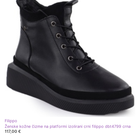
Filippo
Ženske kožne čizme na platformi izolirani crni filippo dbt4799 crna
117,00 €