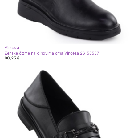
Vinceza
Ženske čizme na klinovima crna Vinceza 26-58557
90,25 €