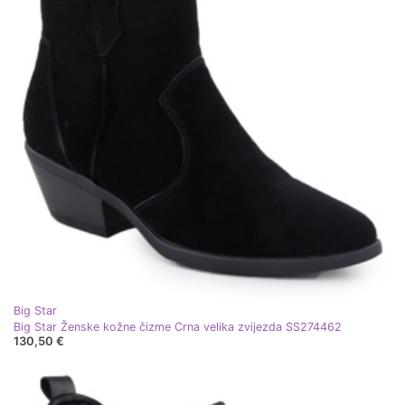
Big Star
Big Star Ženske kožne čizme Crna velika zvijezda SS274462
130,50 €