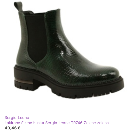
Sergio Leone
Lakirane čizme Łuska Sergio Leone TR746 Zelene zelena
40,46 €