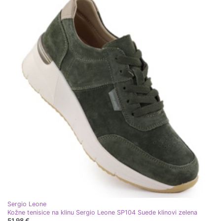
Sergio Leone
Kožne tenisice na klinu Sergio Leone SP104 Suede klinovi zelena
51,98 €