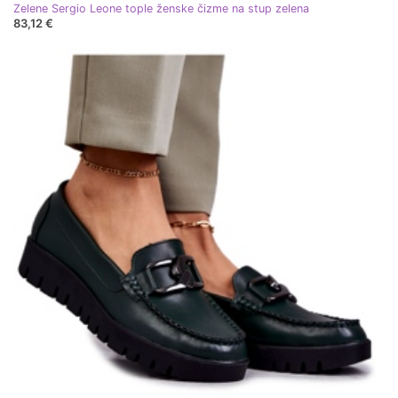
Zelene Sergio Leone tople ženske čizme na stup zelena
83,12 €