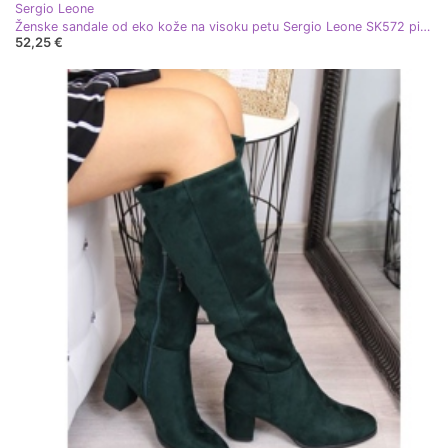
Sergio Leone
Ženske sandale od eko kože na visoku petu Sergio Leone SK572 pistacija zelena
52,25 €