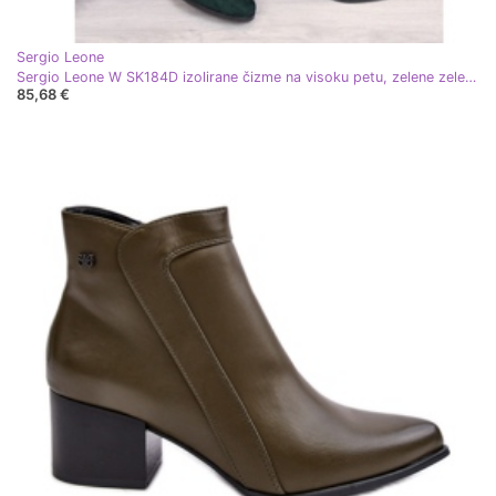
Sergio Leone
Sergio Leone W SK184D izolirane čizme na visoku petu, zelene zelena
85,68 €