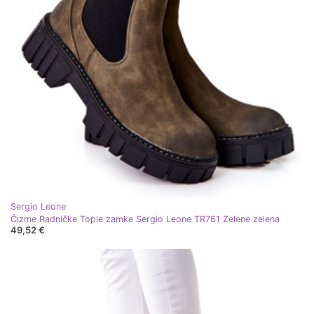
Sergio Leone
Čizme Radničke Tople zamke Sergio Leone TR761 Zelene zelena
49,52 €