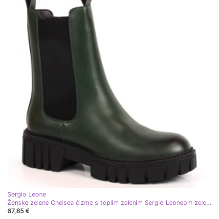
Sergio Leone
Ženske zelene Chelsea čizme s toplim zelenim Sergio Leoneom zelena
67,85 €