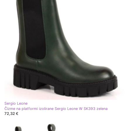
Sergio Leone
Čizme na platformi izolirane Sergio Leone W SK393 zelena
72,32 €