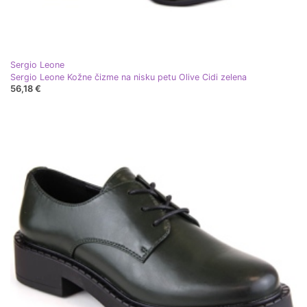
Sergio Leone
Sergio Leone Kožne čizme na nisku petu Olive Cidi zelena
56,18 €