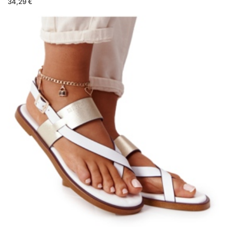
34,29 €