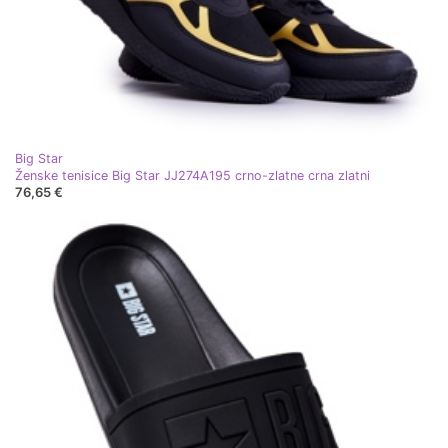
Big Star
Ženske tenisice Big Star JJ274A195 crno-zlatne crna zlatni
76,65 €