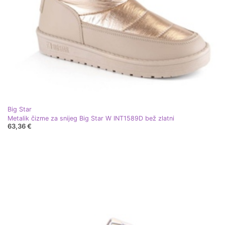
Big Star
Metalik čizme za snijeg Big Star W INT1589D bež zlatni
63,36 €