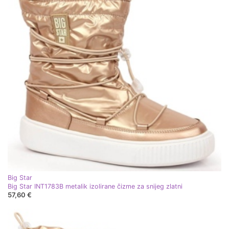
Big Star
Big Star INT1783B metalik izolirane čizme za snijeg zlatni
57,60 €