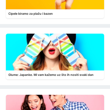
Cipele biramo za plažu i bazen
Glume: Japanke. Mi vam kažemo uz što ih nositi svaki dan