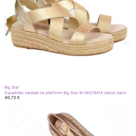
Big Star
Espadriles sandale na platformi Big Star W HH274414 zlatne zlatni
40,72 €