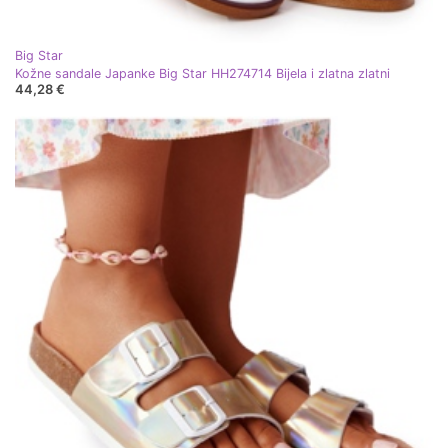
Big Star
Kožne sandale Japanke Big Star HH274714 Bijela i zlatna zlatni
44,28 €