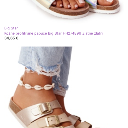
Big Star
Kožne profilirane papuče Big Star HH274896 Zlatne zlatni
34,65 €