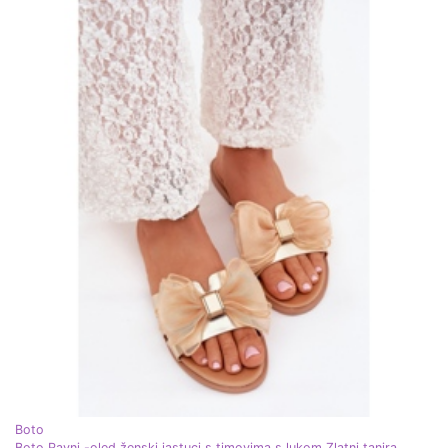
Boto
Boto Ravni -oled ženski jastuci s timovima s lukom Zlatni tanira