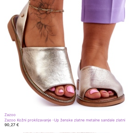
Zazoo
Zazoo Kožni proklizavanje -Up ženske zlatne metalne sandale zlatni
90,27 €