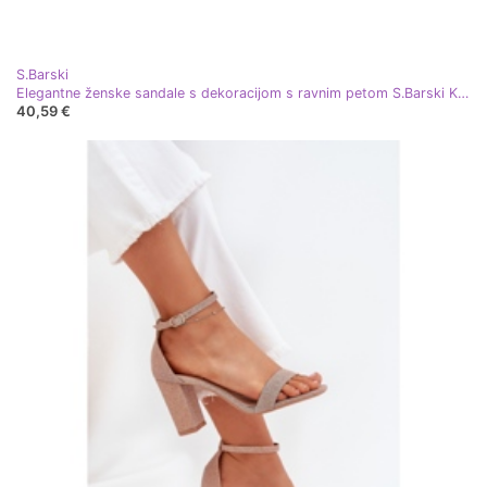
S.Barski
Elegantne ženske sandale s dekoracijom s ravnim petom S.Barski KV51-003 ružičasto zlato zlatni
40,59 €