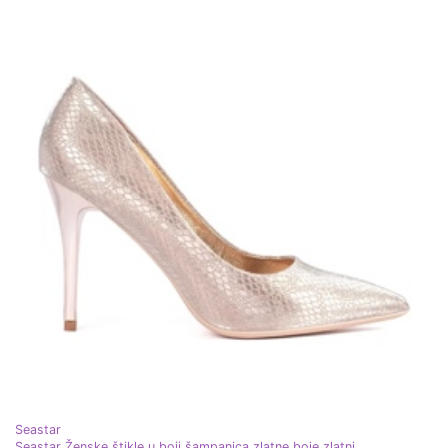
Seastar
Seastar Ženske štikle u boji šampanjca zlatne boje zlatni