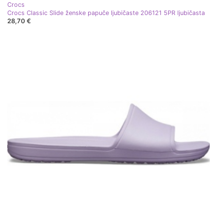
Crocs
Crocs Classic Slide ženske papuče ljubičaste 206121 5PR ljubičasta
28,70 €