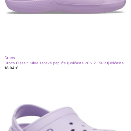
Crocs
Crocs Classic Slide ženske papuče ljubičaste 206121 5PR ljubičasta
18,94 €