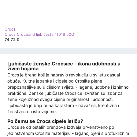
Crocs
Crocs Crocband ljubičasta 11016 50Q
74,72 €
Ljubičaste ženske Crocsice - ikona udobnosti u
živim bojama
Crocs je brend koji je napravio revoluciju u svijetu casual
obuće. Kultne japanke i cipele od Croslite pjene
prepoznatljive su u cijelom svijetu - lagane, udobne i iznimno
praktične. Ženske ljubičaste Crocsice izvrstan su izbor za
žene koje iznad svega cijene originalnost i udobnost.
Ljubičasta je boja puna karaktera - odvažna, kreativna i
ženstvena u isto vrijeme.
Po čemu se Crocs cipele ističu?
Crocs se od ostalih brendova izdvaja prvenstveno po
jedinstvenom Croslite materijalu - laganoj pjeni s protukliznim