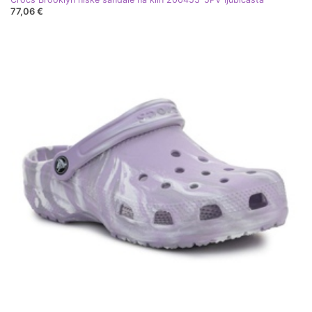
77,06 €