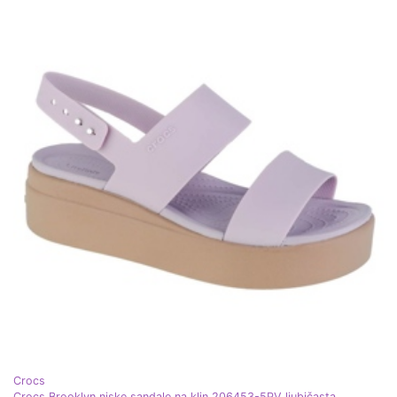
Crocs
Crocs Brooklyn niske sandale na klin 206453-5PV ljubičasta