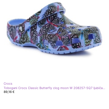
Crocs
Tobogani Crocs Classic Butterfly clog moon W 208257-5Q7 ljubičasta
89,16 €