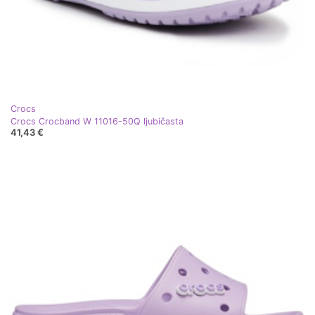
Crocs
Crocs Crocband W 11016-50Q ljubičasta
41,43 €