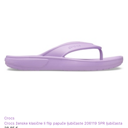
Crocs
Crocs ženske klasične Ii flip papuče ljubičaste 206119 5PR ljubičasta
28,85 €