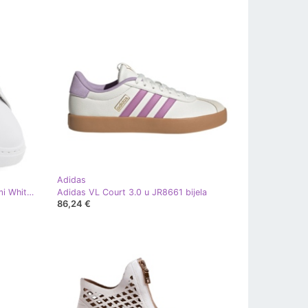
Adidas
Ženske sportske cipele na platformi White Big Star SS274247 bijela
Adidas VL Court 3.0 u JR8661 bijela
86,24 €