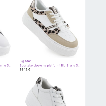
Big Star
Prekrivene cipele na Filippo platformi u DP7285 PAW639B bijela
Sportske cipele na platformi Big Star u SS274357 Int2167a bijela
88,12 €