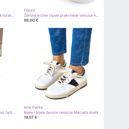
Filippo
Bijele mrežice balerine s elasidnim kristalima bijela
Ženske kožne cipele prekrivene tenisice na bijeloj platformi Filippo DP7285 bijela
99,00 €
Inna marka
Bijele čizme na visokoj peti ukrašenoj fantaro cirkonima bijela
Bijele i bijele ženske tenisice Marcella bijela
19,57 €