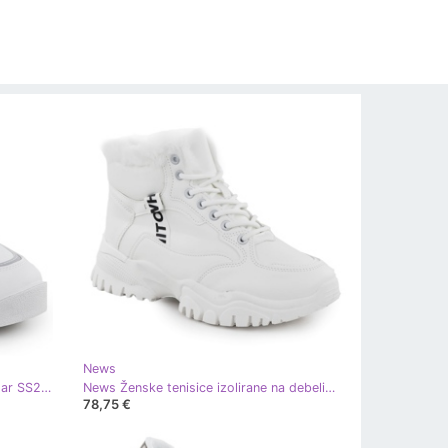
News
Ženske tenisice na platformi Big Star SS274510 bijela
News Ženske tenisice izolirane na debelim jedinim bijelim vijestima 9121 bijela
78,75 €