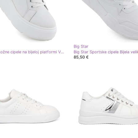
Big Star
Ženske kožne cipele na bijeloj platformi Vinceza 89144 bijela
85,50 €