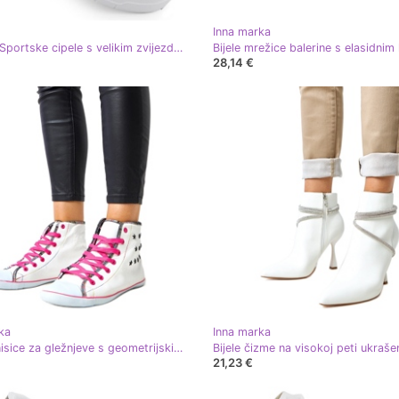
Inna marka
Big Star Sportske cipele s velikim zvijezdama u SS274590 Int2168b bijela
28,14 €
ka
Inna marka
Bijele tenisice za gležnjeve s geometrijskim uzorkom Kalerrt bijela
21,23 €