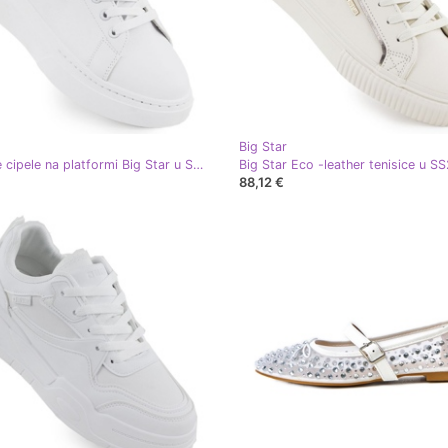
Big Star
Sportske cipele na platformi Big Star u SS274247 INT2165B bijela
88,12 €