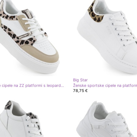
Big Star
Sportske cipele na ZZ platformi s leopard printom Big Star SS274357 bijela
78,75 €