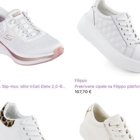
s
Filippo
Skechers Slip-Inss: idite trčati Elete 2,0-Banyan u 129006-WPK bijela
107,70 €