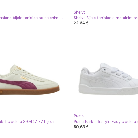
Shelvt
Shelvt Klasične bijele tenisice sa zelenim naglaskom bijela
22,64 €
Puma
b II cipele u 397447 37 bijela
80,63 €