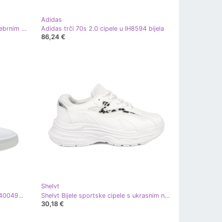
Adidas
Shelvt Bijele tenisice s metalnim srebrnim naglaskom bijela
Adidas trči 70s 2.0 cipele u IH8594 bijela
86,24 €
Shelvt
Puma Park Lifestyle Easy cipele u 400496 01 bijela
Shelvt Bijele sportske cipele s ukrasnim naglaskom bijela
30,18 €