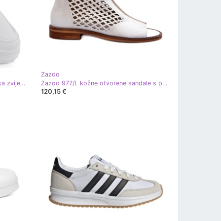
Zazoo
Big Star Sportske cipele Bijela velika zvijezda SS274590
Zazoo 977/L kožne otvorene sandale s patentnim zatvaračem, bijele bijela
120,15 €