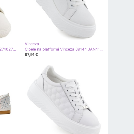
Vinceza
Big Star Eco -leather tenisice u SS274027 Int2164b bijela
Cipele na platformi Vinceza 89144 JAN418B bijela
97,91 €