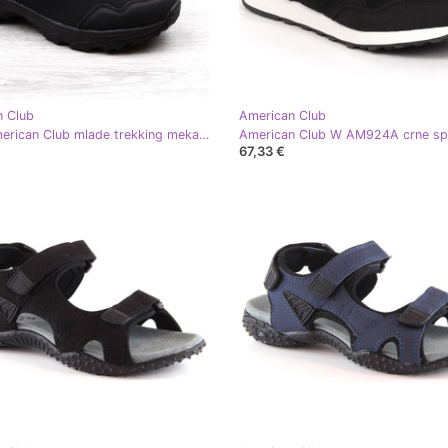
n Club
American Club
Black American Club mlade trekking mekane sportske cipele crna
67,33 €