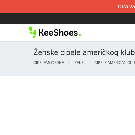
Ova we
Ženske cipele američkog kluba
CIPELEMODERNE
ŽENE
CIPELE AMERICAN CL