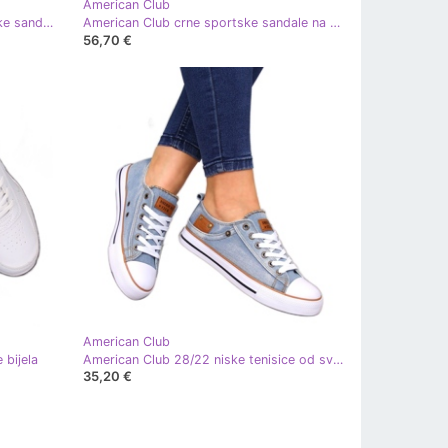
American Club
American Club tamnoplave sportske sandale na čičak plava
American Club crne sportske sandale na čičak crna
56,70 €
American Club
 bijela
American Club 28/22 niske tenisice od svijetlog trapera smeđa plava
35,20 €