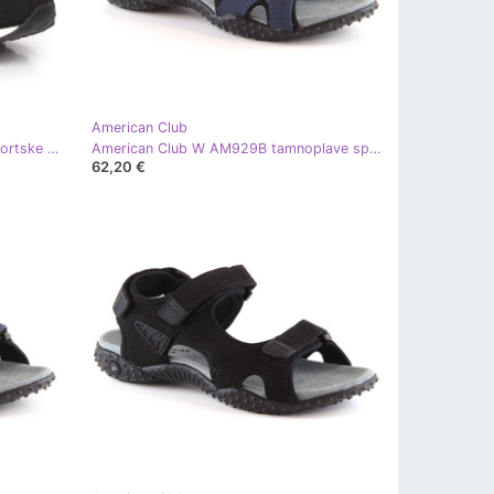
American Club
American Club W AM924A crne sportske cipele na čičak crna
American Club W AM929B tamnoplave sportske sandale s čičkom
62,20 €