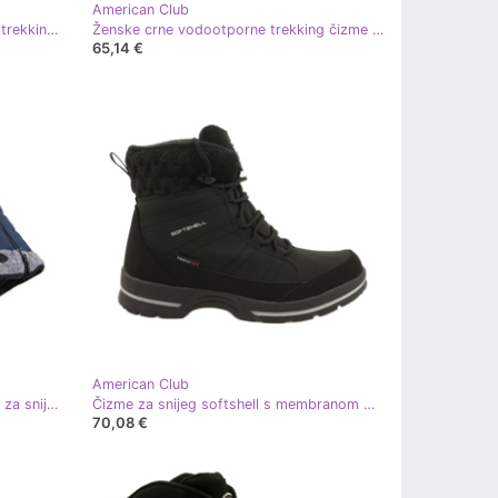
American Club
Black American Club vodootporne trekking čizme na čičak crna
Ženske crne vodootporne trekking čizme American Club crna ružičasta
65,14 €
American Club
American Club vodootporne čizme za snijeg W AM516C plava
Čizme za snijeg softshell s membranom American Club SN02 / 22 crne crna
70,08 €