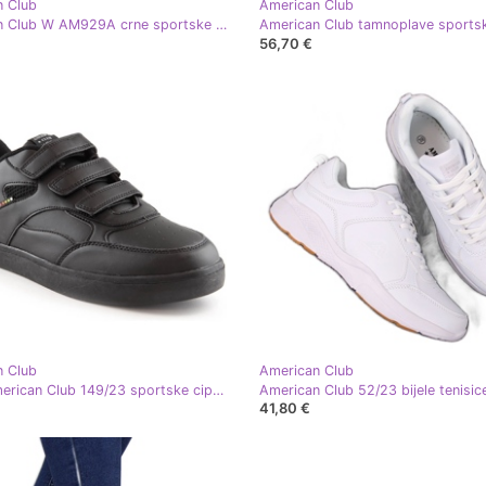
n Club
American Club
American Club W AM929A crne sportske sandale na čičak crna
56,70 €
n Club
American Club
Black American Club 149/23 sportske cipele na čičak crna
American Club 52/23 bijele tenisice
41,80 €