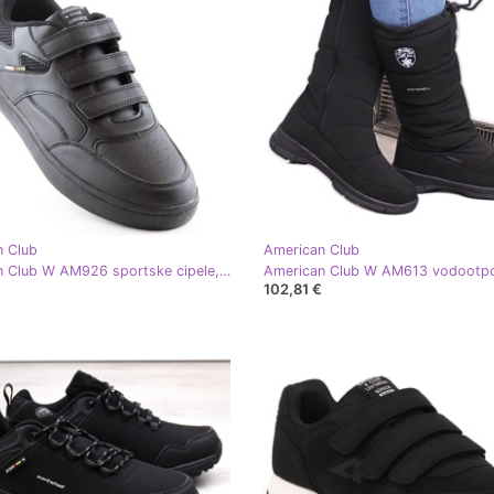
n Club
American Club
American Club W AM926 sportske cipele, crne crna
102,81 €