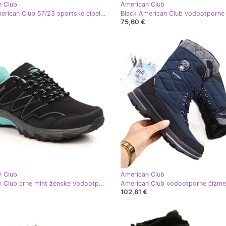
n Club
American Club
Black American Club 57/23 sportske cipele na vezanje crna
75,60 €
n Club
American Club
American Club crne mint ženske vodootporne cipele za planinarenje crna zelena
102,81 €