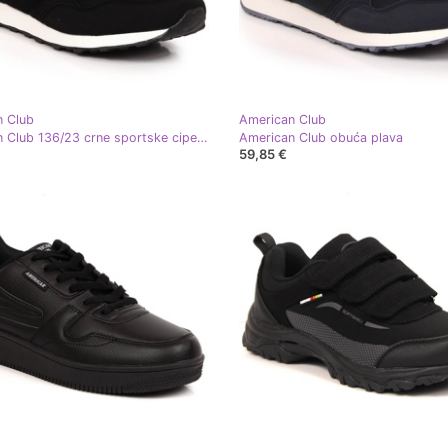
n Club
American Club
American Club 136/23 crne sportske cipele na vezanje crna
American Club obuća plava
59,85 €