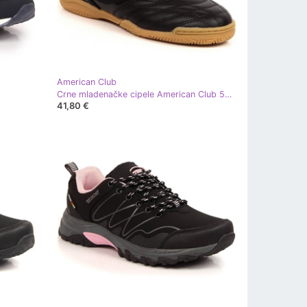
American Club
Crne mladenačke cipele American Club 53/23 za dvoranu crna
41,80 €