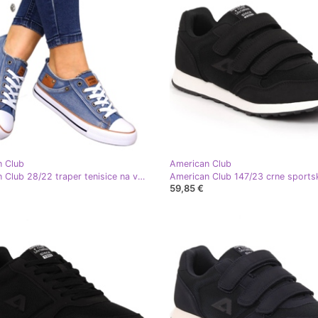
n Club
American Club
American Club 28/22 traper tenisice na vezanje smeđa plava
59,85 €