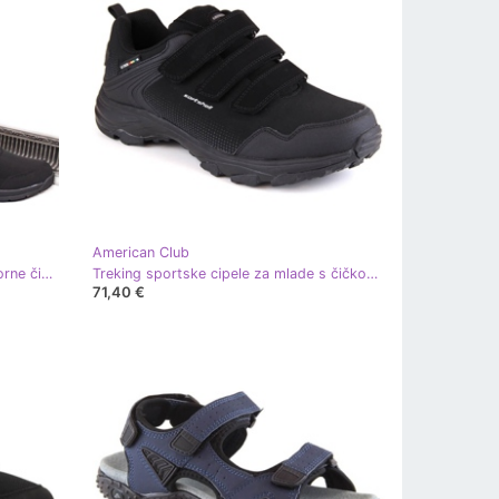
American Club
American Club W AM613 vodootporne čizme za snijeg crna
Treking sportske cipele za mlade s čičkom, softshell, crne American Club crna
71,40 €