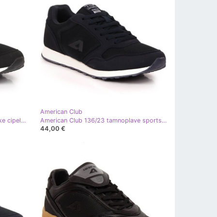
American Club
American Club 147/23 crne sportske cipele na čičak crna
American Club 136/23 tamnoplave sportske cipele na vezanje plava
44,00 €