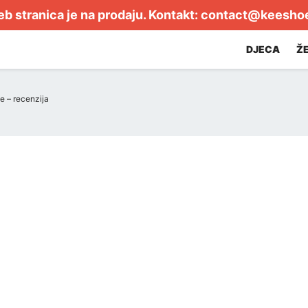
b stranica je na prodaju. Kontakt:
contact@keesho
DJECA
Ž
e – recenzija