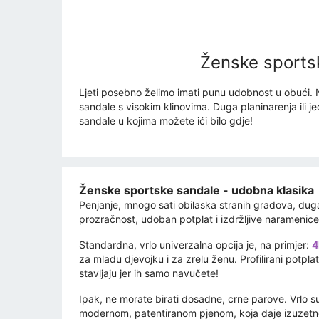
Ženske sportsk
Ljeti posebno želimo imati punu udobnost u obući. N
sandale s visokim klinovima. Duga planinarenja ili 
sandale u kojima možete ići bilo gdje!
Ženske sportske sandale - udobna klasika
Penjanje, mnogo sati obilaska stranih gradova, duga
prozračnost, udoban potplat i izdržljive naramenice
Standardna, vrlo univerzalna opcija je, na primjer:
4
za mladu djevojku i za zrelu ženu. Profilirani potpla
stavljaju jer ih samo navučete!
Ipak, ne morate birati dosadne, crne parove. Vrlo su
modernom, patentiranom pjenom, koja daje izuzetno