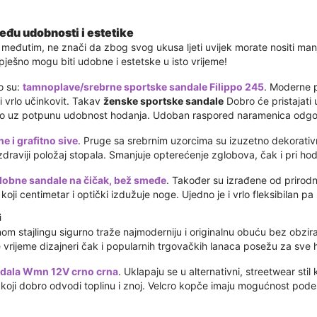
đu udobnosti i estetike
o, međutim, ne znači da zbog svog ukusa ljeti uvijek morate nositi m
ješno mogu biti udobne i estetske u isto vrijeme!
o su:
tamnoplave/srebrne sportske sandale Filippo 245
. Moderne 
li vrlo učinkovit. Takav
ženske sportske sandale
Dobro će pristajati u
veno uz potpunu udobnost hodanja. Udoban raspored naramenica odgo
 i grafitno sive
. Pruge sa srebrnim uzorcima su izuzetno dekorativn
jzdraviji položaj stopala. Smanjuje opterećenje zglobova, čak i pri h
dobne sandale na čičak, bež smeđe
. Također su izrađene od prirod
oji centimetar i optički izdužuje noge. Ujedno je i vrlo fleksibilan p
i
m stajlingu sigurno traže najmoderniju i originalnu obuću bez obzi
 vrijeme dizajneri čak i popularnih trgovačkih lanaca posežu za sve 
andala Wmn 12V crno crna
. Uklapaju se u alternativni, streetwear sti
koji dobro odvodi toplinu i znoj. Velcro kopče imaju mogućnost pode