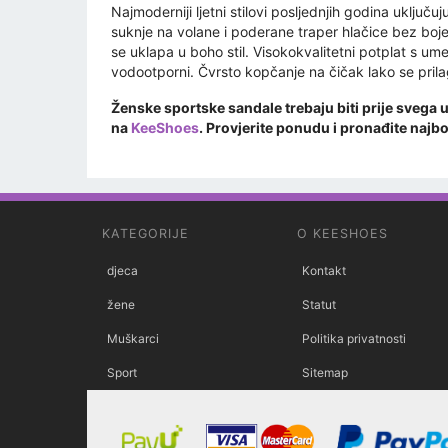
Najmoderniji ljetni stilovi posljednjih godina uključu
suknje na volane i poderane traper hlačice bez boje
se uklapa u boho stil. Visokokvalitetni potplat s ume
vodootporni. Čvrsto kopčanje na čičak lako se pril
Ženske sportske sandale trebaju biti prije svega u
na
KeeShoes
. Provjerite ponudu i pronađite najbo
KATEGORIJE
O KEESHOES
djeca
Kontakt
žene
Statut
Muškarci
Politika privatnosti
Sport
Sitemap