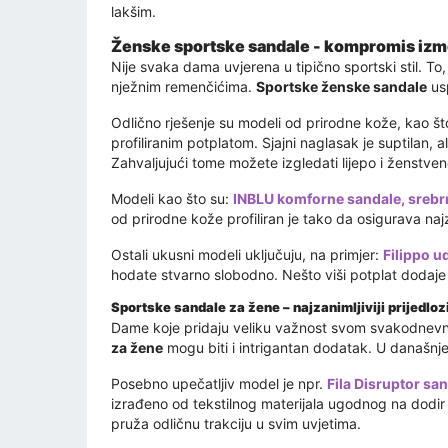
lakšim.
Ženske sportske sandale - kompromis izme
Nije svaka dama uvjerena u tipično sportski stil. T
nježnim remenčićima.
Sportske ženske sandale
usp
Odlično rješenje su modeli od prirodne kože, kao št
profiliranim potplatom. Sjajni naglasak je suptilan, a
Zahvaljujući tome možete izgledati lijepo i ženst
Modeli kao što su:
INBLU komforne sandale, srebrne
od prirodne kože profiliran je tako da osigurava na
Ostali ukusni modeli uključuju, na primjer:
Filippo u
hodate stvarno slobodno. Nešto viši potplat dodaje k
Sportske sandale za žene – najzanimljiviji prijedloz
Dame koje pridaju veliku važnost svom svakodnevno
za žene
mogu biti i intrigantan dodatak. U današnje
Posebno upečatljiv model je npr.
Fila Disruptor s
izrađeno od tekstilnog materijala ugodnog na dodir 
pruža odličnu trakciju u svim uvjetima.