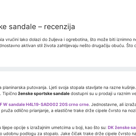
e sandale – recenzija
a vrućini lako dolazi do žuljeva i ogrebotina, što može biti iznimno 
jednostavno aktivan stil života zahtijevaju nešto drugačiju obuću. Š
 planinarska putovanja. Ljeti svoja stopala stavljate na razne kušnj
. Tipično
ženske sportske sandale
dostupni su u prodaji u raznim ve
F W sandale H4L19-SAD002 20S crno crne
. Jednostavne, ali izraž
t pruža odlično prianjanje, a elastične trake drže cipele čvrsto na no
 lijepe opcije s izražajnim umetcima u boji, kao što su:
DK ženske san
 udobnu podlogu za stopalo. Jake čičak trake drže cipele čvrsto na