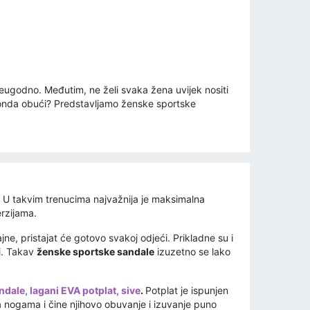
neugodno. Međutim, ne želi svaka žena uvijek nositi
to onda obući? Predstavljamo ženske sportske
e. U takvim trenucima najvažnija je maksimalna
rzijama.
ajne, pristajat će gotovo svakoj odjeći. Prikladne su i
zi. Takav
ženske sportske sandale
izuzetno se lako
dale, lagani EVA potplat, sive
.
Potplat je ispunjen
 nogama i čine njihovo obuvanje i izuvanje puno