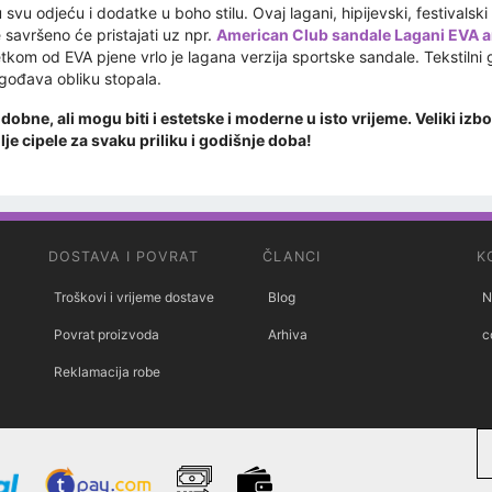
ju svu odjeću i dodatke u boho stilu. Ovaj lagani, hipijevski, festivalsk
 savršeno će pristajati uz npr.
American Club sandale Lagani EVA am
tkom od EVA pjene vrlo je lagana verzija sportske sandale. Tekstilni go
agođava obliku stopala.
dobne, ali mogu biti i estetske i moderne u isto vrijeme. Veliki iz
lje cipele za svaku priliku i godišnje doba!
DOSTAVA I POVRAT
ČLANCI
K
Troškovi i vrijeme dostave
Blog
N
Povrat proizvoda
Arhiva
c
Reklamacija robe