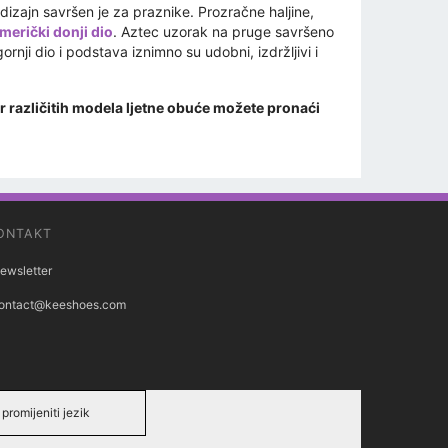
i dizajn savršen je za praznike. Prozračne haljine,
erički donji dio
. Aztec uzorak na pruge savršeno
rnji dio i podstava iznimno su udobni, izdržljivi i
bor različitih modela ljetne obuće možete pronaći
ONTAKT
ewsletter
ontact@keeshoes.com
promijeniti jezik