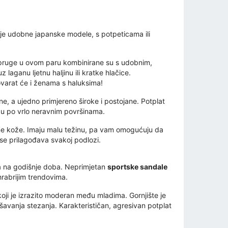
anje udobne japanske modele, s potpeticama ili
pruge u ovom paru kombinirane su s udobnim,
z laganu ljetnu haljinu ili kratke hlačice.
varat će i ženama s haluksima!
e, a ujedno primjereno široke i postojane. Potplat
odu po vrlo neravnim površinama.
ne kože. Imaju malu težinu, pa vam omogućuju da
a se prilagođava svakoj podlozi.
ra na godišnje doba. Neprimjetan
sportske sandale
hrabrijim trendovima.
l koji je izrazito moderan među mladima. Gornjište je
šavanja stezanja. Karakterističan, agresivan potplat