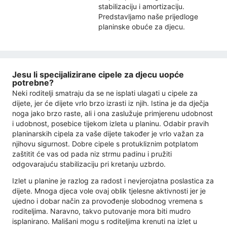
stabilizaciju i amortizaciju.
Predstavljamo naše prijedloge
planinske obuće za djecu.
Jesu li specijalizirane cipele za djecu uopće
potrebne?
Neki roditelji smatraju da se ne isplati ulagati u cipele za
dijete, jer će dijete vrlo brzo izrasti iz njih. Istina je da dječja
noga jako brzo raste, ali i ona zaslužuje primjerenu udobnost
i udobnost, posebice tijekom izleta u planinu. Odabir pravih
planinarskih cipela za vaše dijete također je vrlo važan za
njihovu sigurnost. Dobre cipele s protukliznim potplatom
zaštitit će vas od pada niz strmu padinu i pružiti
odgovarajuću stabilizaciju pri kretanju uzbrdo.
Izlet u planine je razlog za radost i nevjerojatna poslastica za
dijete. Mnoga djeca vole ovaj oblik tjelesne aktivnosti jer je
ujedno i dobar način za provođenje slobodnog vremena s
roditeljima. Naravno, takvo putovanje mora biti mudro
isplanirano. Mališani mogu s roditeljima krenuti na izlet u