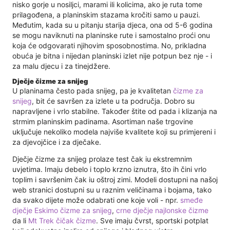
nisko gorje u nosiljci, marami ili kolicima, ako je ruta tome
prilagođena, a planinskim stazama kročiti samo u pauzi.
Međutim, kada su u pitanju starija djeca, ona od 5-6 godina
se mogu naviknuti na planinske rute i samostalno proći onu
koja će odgovarati njihovim sposobnostima. No, prikladna
obuća je bitna i nijedan planinski izlet nije potpun bez nje - i
za malu djecu i za tinejdžere.
Dječje čizme za snijeg
U planinama često pada snijeg, pa je kvalitetan
čizme za
snijeg
, bit će savršen za izlete u ta područja. Dobro su
napravljene i vrlo stabilne. Također štite od pada i klizanja na
strmim planinskim padinama. Asortiman naše trgovine
uključuje nekoliko modela najviše kvalitete koji su primjereni i
za djevojčice i za dječake.
Dječje čizme za snijeg prolaze test čak iu ekstremnim
uvjetima. Imaju debelo i toplo krzno iznutra, što ih čini vrlo
toplim i savršenim čak iu oštroj zimi. Modeli dostupni na našoj
web stranici dostupni su u raznim veličinama i bojama, tako
da svako dijete može odabrati one koje voli - npr.
smeđe
dječje Eskimo čizme za snijeg
,
crne dječje najlonske čizme
da li
Mt Trek čičak čizme
. Sve imaju čvrst, sportski potplat