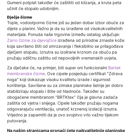
Gumeni potplat također će zaštititi od klizanja, a kruta peta
učinit će stopalo udobnijim.
Dječje čizme
Tople, vodootporne čizme još su jedan dobar izbor obuće za
dijete u planini. Važno je da su izrađene od visokokvalitetnih
materijala. Ponuda naše trgovine između ostalog uključuje:
Zarro čizme za djevojčice
izrađena od prirodne zrnaste kože
koja savršeno štiti od smrzavanja i fleksibilno se prilagođava
dječjem stopalu. Iznutra su izolirane krznom za obuću pa
pružaju odličnu zaštitu od nepovoljnih vremenskih uvjeta.
Za dječake će, na primjer, biti super oni funkcionalni
Bartek
membranske čizme
. Ove cipele posjeduju certifikat "Zdrava
noga" koji dokazuje visoku kvalitetu izrade i sigurnost
korištenja. Savršene su za zimske planinske šetnje jer dobro
stabiliziraju stopalo i štite od hladnoće. Također su
obogaćene membranom "BRTKtex" čija je glavna zadaća
zaštita od vjetra i snijega. Cipele također pružaju nogama
odgovarajuću ventilaciju, unatoč krznenoj izolaciji iznutra.
Vrijedno je zapamtiti da je ovo svojstvo vrlo važno tijekom
putovanja.
Na našim stranicama pronaći ćete najkvalitetnije planinske