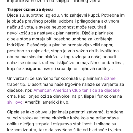
koji adekvatno izolira od snijega i hladnog vjetra.
Trapper čizme za djecu
Djeca su, suprotno izgledu, vrlo zahtjevni kupci. Potrebna im
je obuća pravilnog profila, udobna i prilagođena aktivnom
načinu života, a svaka neugodnost može rezultirati
nevoljkošću za nastavak planinarenja. Dječje planinske
cipele stoga moraju biti posebno udobne za korištenje i
izdržljive. Pješačenje u planine predstavlja veliki napor,
posebno za najmlađe, stoga je vrlo važno da ih kvalitetna
obuća maksimalno olakša. Iz tog razloga u našoj ponudi
nalazi se obuća izrađena isključivo po najvišim standardima,
koja će zasigurno osvojiti srca djece i njihovih roditelja.
Univerzalni će savršeno funkcionirati u planinama
čizme
traper tip. U asortimanu naše trgovine nalaze se varijante za
dječake, npr.
American American Club tenisice za dječake
crna, kao i prijedlozi za djevojke, na pr. lijepa i funkcionalna
sivi lovci
Američki američki klub.
Cipele se lako obuvaju jer imaju patentni zatvarač. Izrađene
su od visokokvalitetne ekološke kože koja se prilagođava
obliku dječjeg stopala i osigurava stabilnost. Izolirane su
krznom iznutra, tako da savršeno štite od hladnoće i vjetra.