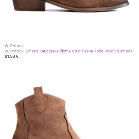
W. Potocki
W. Potocki Smeđe kaubojske čizme od brušene kože Potocki smeđa
61,58 €