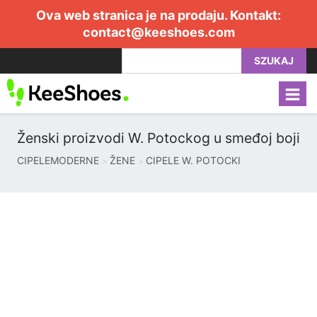
Ova web stranica je na prodaju. Kontakt:
contact@keeshoes.com
SZUKAJ
Ženski proizvodi W. Potockog u smeđoj boji
CIPELEMODERNE
ŽENE
CIPELE W. POTOCKI