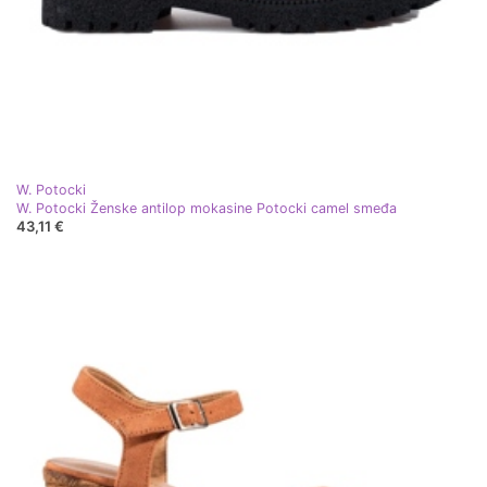
W. Potocki
W. Potocki Ženske antilop mokasine Potocki camel smeđa
43,11 €