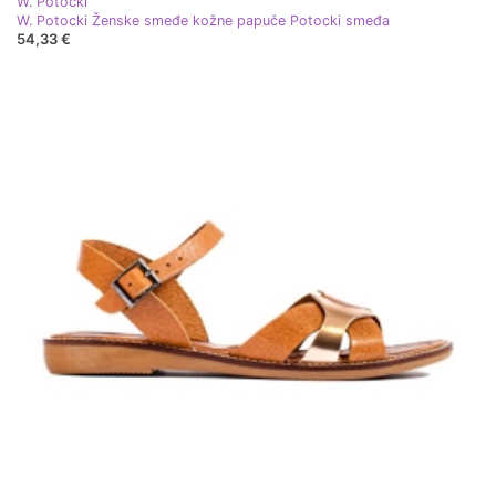
W. Potocki
W. Potocki Ženske smeđe kožne papuče Potocki smeđa
54,33 €