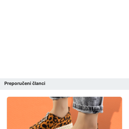
Preporučeni članci