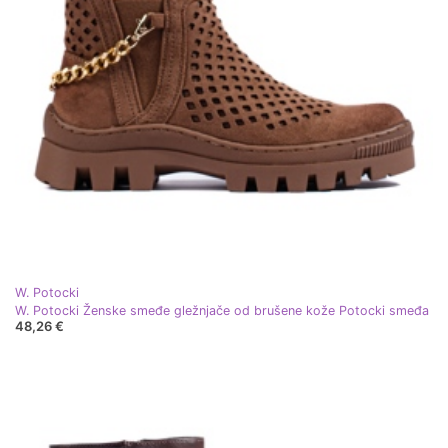
W. Potocki
W. Potocki Ženske smeđe gležnjače od brušene kože Potocki smeđa
48,26 €