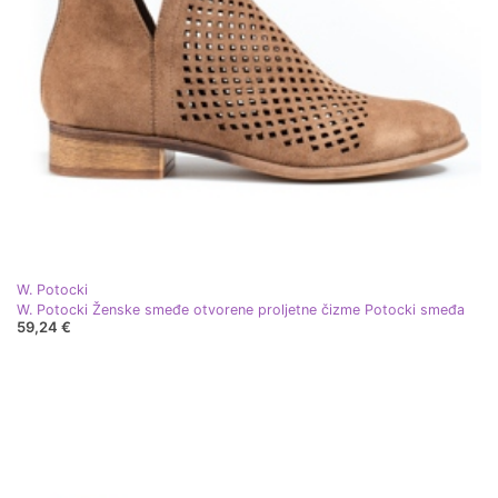
W. Potocki
W. Potocki Ženske smeđe otvorene proljetne čizme Potocki smeđa
59,24 €