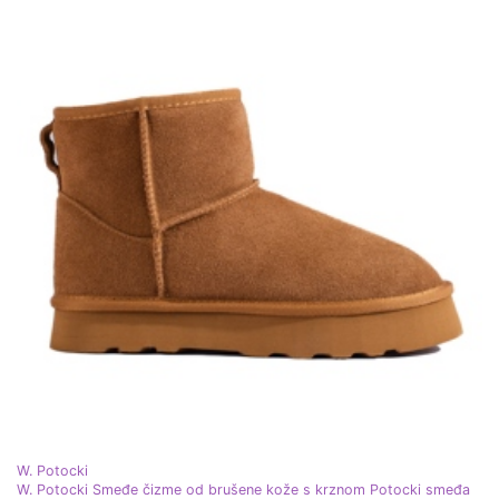
W. Potocki
W. Potocki Smeđe čizme od brušene kože s krznom Potocki smeđa